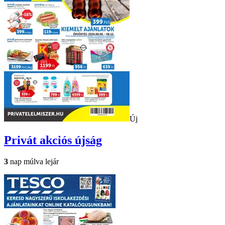
Új
Privát
akciós újság
3
nap múlva lejár