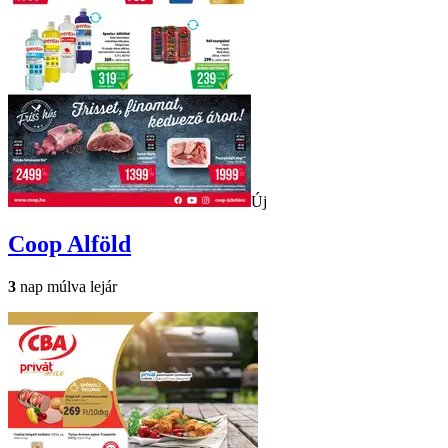
Új
Coop
Alföld
3
nap múlva lejár