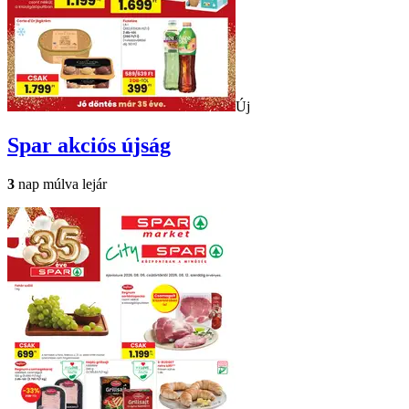
Új
Spar
akciós újság
3
nap múlva lejár