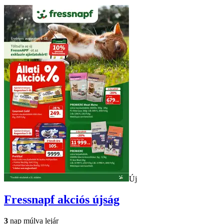
Új
Fressnapf
akciós újság
3
nap múlva lejár