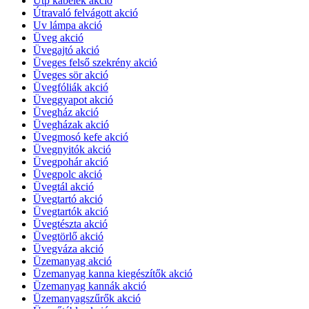
Utp kábelek akció
Útravaló felvágott akció
Uv lámpa akció
Üveg akció
Üvegajtó akció
Üveges felső szekrény akció
Üveges sör akció
Üvegfóliák akció
Üveggyapot akció
Üvegház akció
Üvegházak akció
Üvegmosó kefe akció
Üvegnyitók akció
Üvegpohár akció
Üvegpolc akció
Üvegtál akció
Üvegtartó akció
Üvegtartók akció
Üvegtészta akció
Üvegtörlő akció
Üvegváza akció
Üzemanyag akció
Üzemanyag kanna kiegészítők akció
Üzemanyag kannák akció
Üzemanyagszűrők akció