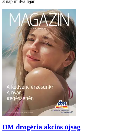
3
nap múlva lejár
DM drogéria
akciós újság