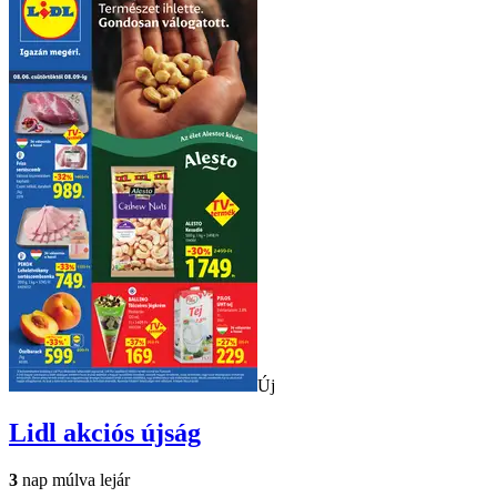
Új
Lidl
akciós újság
3
nap múlva lejár