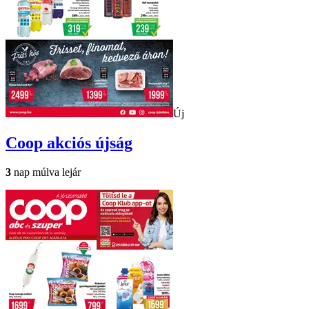
Új
Coop
akciós újság
3
nap múlva lejár