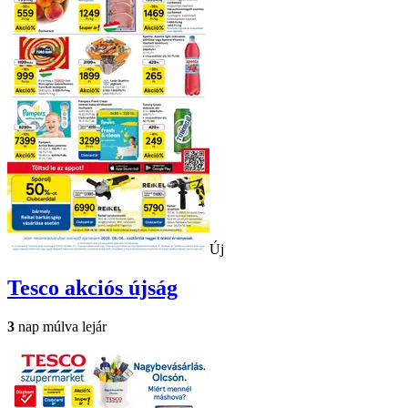
Új
Tesco
akciós újság
3
nap múlva lejár