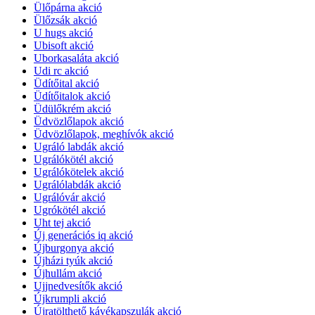
Ülőpárna akció
Ülőzsák akció
U hugs akció
Ubisoft akció
Uborkasaláta akció
Udi rc akció
Üdítőital akció
Üdítőitalok akció
Üdülőkrém akció
Üdvözlőlapok akció
Üdvözlőlapok, meghívók akció
Ugráló labdák akció
Ugrálókötél akció
Ugrálókötelek akció
Ugrálólabdák akció
Ugrálóvár akció
Ugrókötél akció
Uht tej akció
Új generációs iq akció
Újburgonya akció
Újházi tyúk akció
Újhullám akció
Ujjnedvesítők akció
Újkrumpli akció
Újratölthető kávékapszulák akció