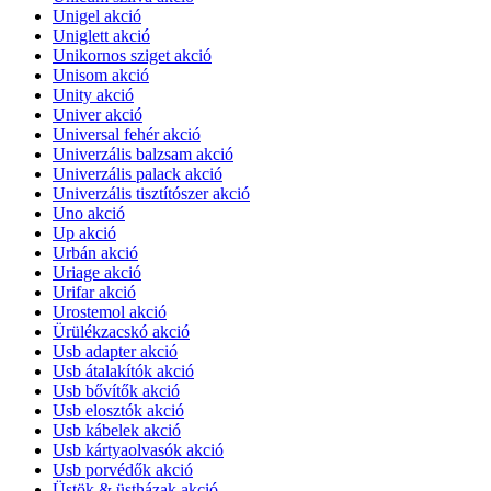
Unigel akció
Uniglett akció
Unikornos sziget akció
Unisom akció
Unity akció
Univer akció
Universal fehér akció
Univerzális balzsam akció
Univerzális palack akció
Univerzális tisztítószer akció
Uno akció
Up akció
Urbán akció
Uriage akció
Urifar akció
Urostemol akció
Ürülékzacskó akció
Usb adapter akció
Usb átalakítók akció
Usb bővítők akció
Usb elosztók akció
Usb kábelek akció
Usb kártyaolvasók akció
Usb porvédők akció
Üstök & üstházak akció