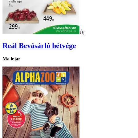
Új
Reál
Bevásárló hétvége
Ma lejár