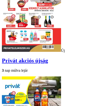
Új
Privát
akciós újság
3
nap múlva lejár