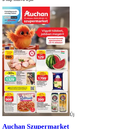
Új
Auchan
Szupermarket