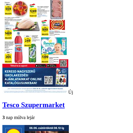
Új
Tesco
Szupermarket
3
nap múlva lejár