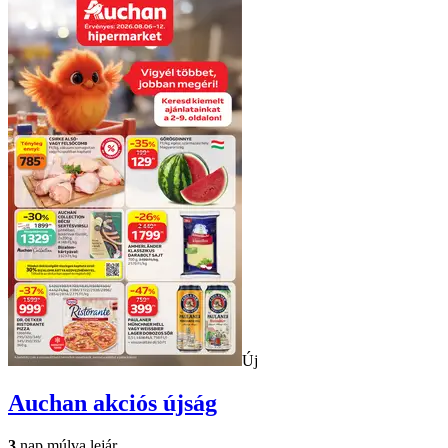
Új
Auchan
akciós újság
3
nap múlva lejár