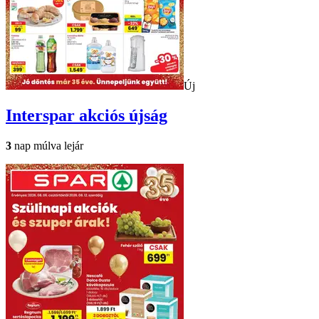
Új
Interspar
akciós újság
3
nap múlva lejár