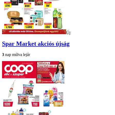
Új
Spar Market
akciós újság
3
nap múlva lejár