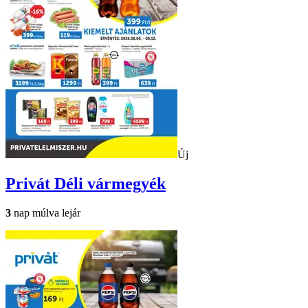
Új
Privát
Déli vármegyék
3
nap múlva lejár