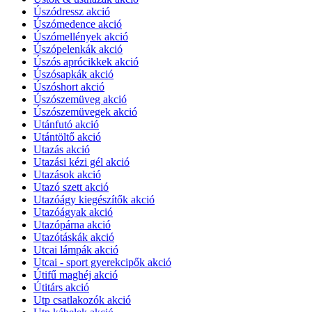
Úszódressz akció
Úszómedence akció
Úszómellények akció
Úszópelenkák akció
Úszós aprócikkek akció
Úszósapkák akció
Úszóshort akció
Úszószemüveg akció
Úszószemüvegek akció
Utánfutó akció
Utántöltő akció
Utazás akció
Utazási kézi gél akció
Utazások akció
Utazó szett akció
Utazóágy kiegészítők akció
Utazóágyak akció
Utazópárna akció
Utazótáskák akció
Utcai lámpák akció
Utcai - sport gyerekcipők akció
Útifű maghéj akció
Útitárs akció
Utp csatlakozók akció