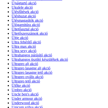
Újságtartó akció
Ukulele akció
Ülésfűtések akció
Üléshuzat akció
Ülésmagasítók akció
Ülögarnitúra akció
Ültetőasztal akció
Ültetőszerszámok akció
Ültje akció
Ultra fehérítő akció
Ultra max akció
Ultra sexy akció
Ultrahangos párásító akció
Ultrahangos tisztító készülékek akció
Ultrapro alj akció
Ultrapro lasagne alj akció
Ultrapro lasagne tető akció
Ultrapro ovális akció
Ultrapro tető akció
Ülőke akció
Umbro akció
Uncle ben's akció
Under armour akció
Underwood akció
Unicum szilva akció