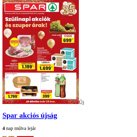
Új
Spar
akciós újság
4
nap múlva lejár