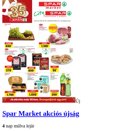
Új
Spar Market
akciós újság
4
nap múlva lejár