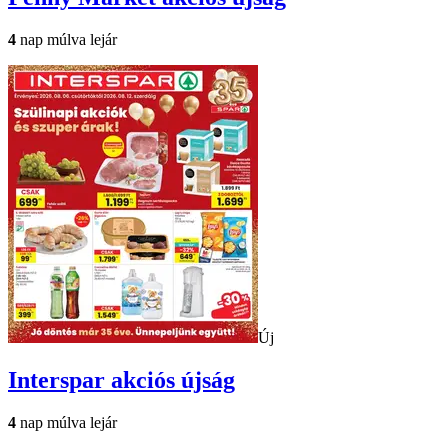
4
nap múlva lejár
Új
Interspar
akciós újság
4
nap múlva lejár