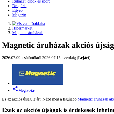
Ruházat, cipők és sport
Drogéria
Egyéb
Magazin
Hipermarket
Magnetic áruházak
Magnetic áruházak akciós újság 
2026.07.09. csütörtöktől 2026.07.15. szerdáig (
Lejárt
)
Megosztás
Ez az akciós újság lejárt. Nézd meg a legújabb
Magnetic áruházak akc
Ezek az akciós újságok is érdekesek lehetn