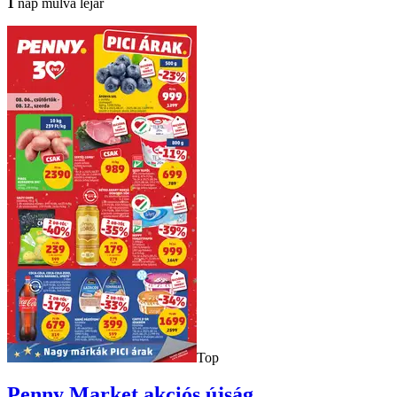
1
nap múlva lejár
Top
Penny Market
akciós újság