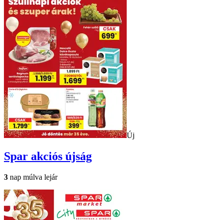
Új
Spar
akciós újság
3
nap múlva lejár