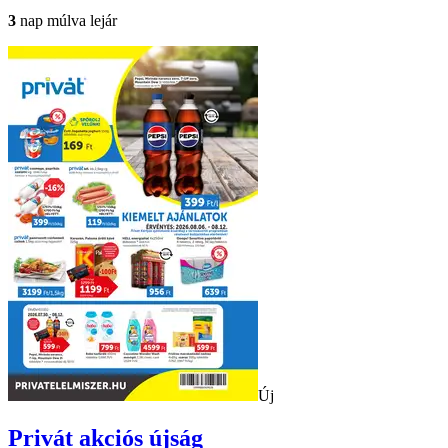
3
nap múlva lejár
Új
Privát
akciós újság