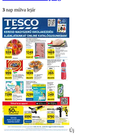
3
nap múlva lejár
Új