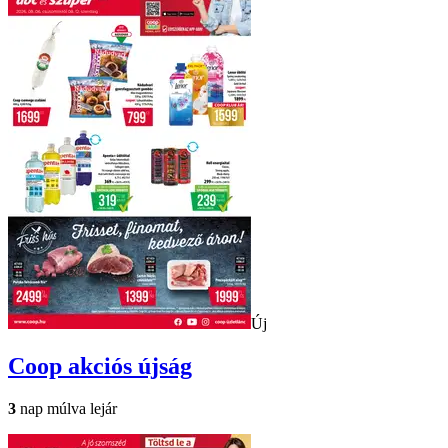
Új
Coop
akciós újság
3
nap múlva lejár