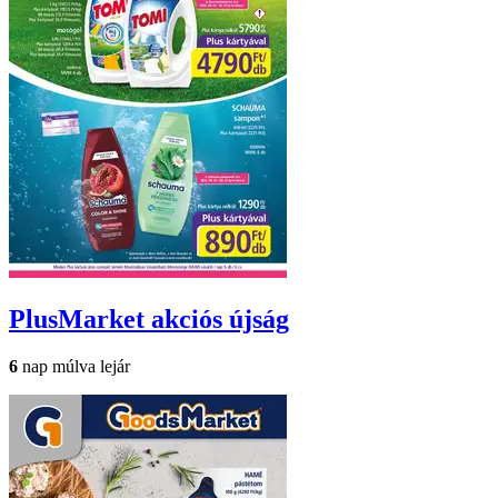
PlusMarket
akciós újság
6
nap múlva lejár