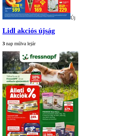
Új
Lidl
akciós újság
3
nap múlva lejár