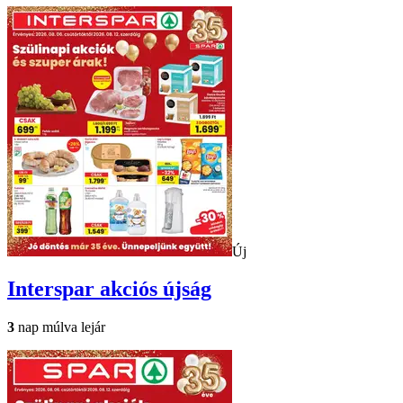
Új
Interspar
akciós újság
3
nap múlva lejár