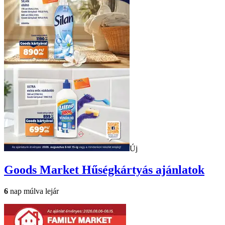
Új
Goods Market
Hűségkártyás ajánlatok
6
nap múlva lejár