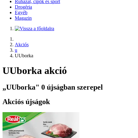
Ruházat, cipők és sport
Drogéria
Egyéb
Magazin
Akciós
u
UUborka
UUborka akció
„UUborka" 0 újságban szerepel
Akciós újságok