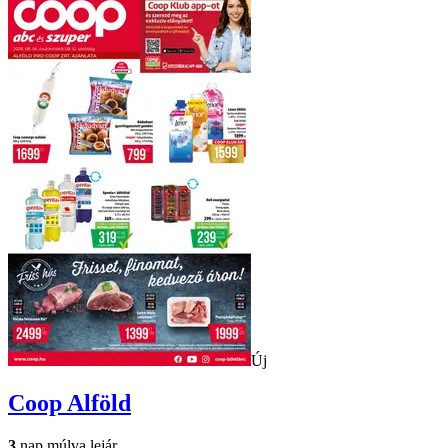
Új
Coop
Alföld
3
nap múlva lejár