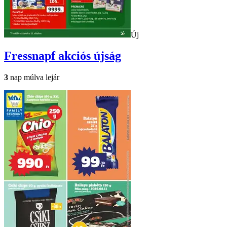
Új
Fressnapf
akciós újság
3
nap múlva lejár