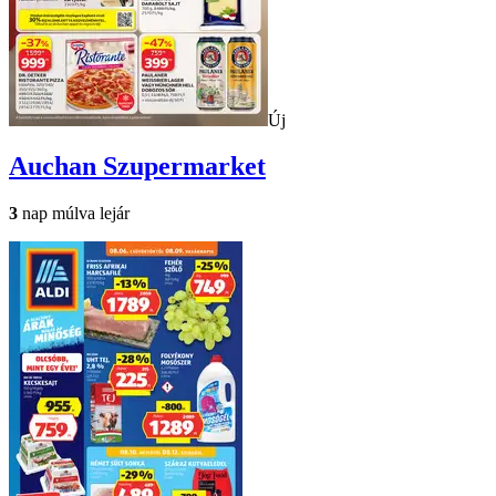
Új
Auchan
Szupermarket
3
nap múlva lejár