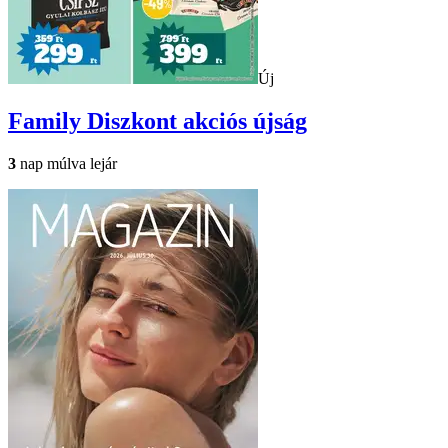
Új
Family Diszkont
akciós újság
3
nap múlva lejár