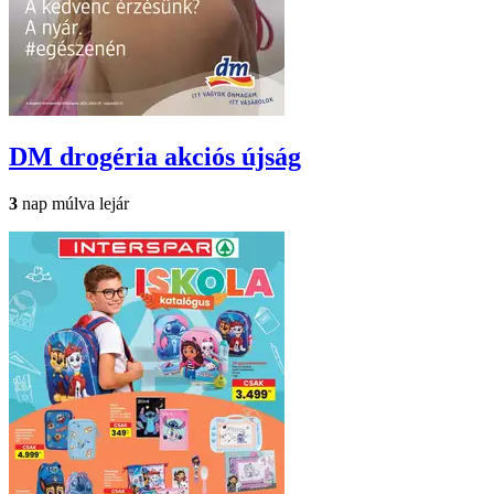
DM drogéria
akciós újság
3
nap múlva lejár