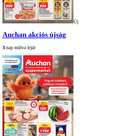
Új
Auchan
akciós újság
3
nap múlva lejár