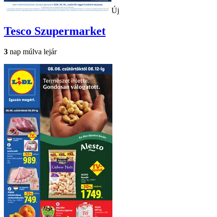
Új
Tesco
Szupermarket
3
nap múlva lejár