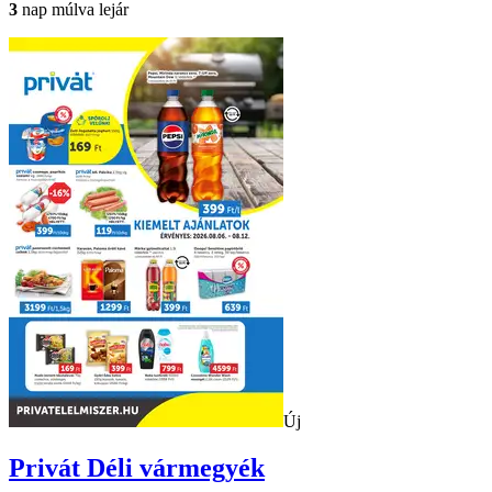
3
nap múlva lejár
Új
Privát
Déli vármegyék