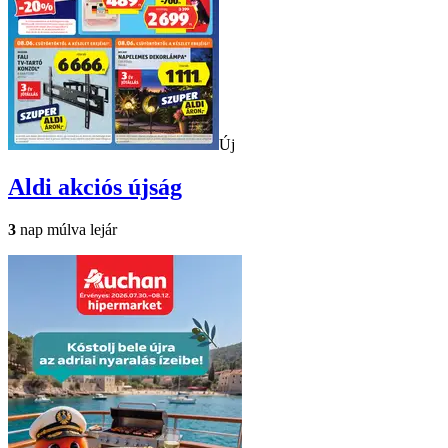
Új
Aldi
akciós újság
3
nap múlva lejár