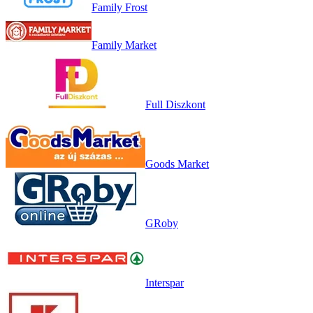
Family Frost
Family Market
Full Diszkont
Goods Market
GRoby
Interspar