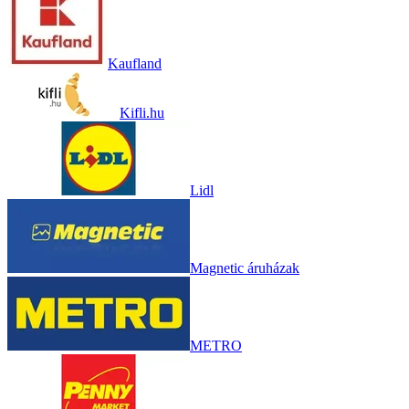
Kaufland
Kifli.hu
Lidl
Magnetic áruházak
METRO