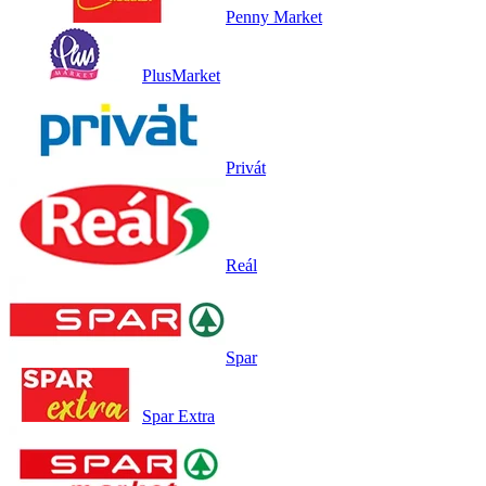
Penny Market
PlusMarket
Privát
Reál
Spar
Spar Extra