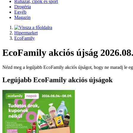
Ruházat, cipők és sport
Drogéria
Egyéb
Magazin
Hipermarket
EcoFamily
EcoFamily akciós újság 2026.08.
Nézd meg a legújabb EcoFamily akciós újságot, hogy ne maradj le e
Legújabb EcoFamily akciós újságok