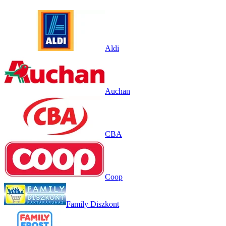
Aldi
Auchan
CBA
Coop
Family Diszkont