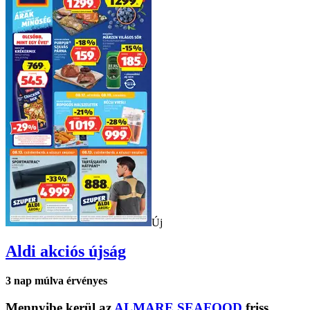
Új
Aldi
akciós újság
3
nap múlva érvényes
Mennyibe kerül az
ALMARE SEAFOOD
friss