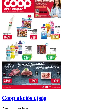
Coop
akciós újság
2
nap múlva lejár