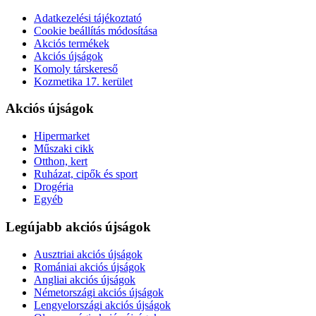
Adatkezelési tájékoztató
Cookie beállítás módosítása
Akciós termékek
Akciós újságok
Komoly társkereső
Kozmetika 17. kerület
Akciós újságok
Hipermarket
Műszaki cikk
Otthon, kert
Ruházat, cipők és sport
Drogéria
Egyéb
Legújabb akciós újságok
Ausztriai akciós újságok
Romániai akciós újságok
Angliai akciós újságok
Németországi akciós újságok
Lengyelországi akciós újságok