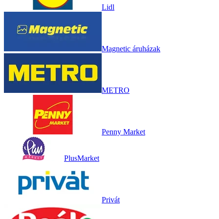
Lidl
Magnetic áruházak
METRO
Penny Market
PlusMarket
Privát