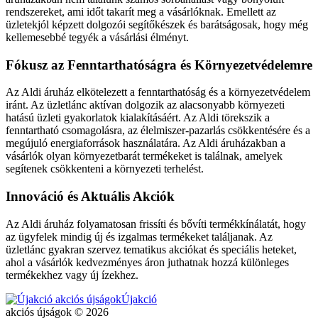
rendszereket, ami időt takarít meg a vásárlóknak. Emellett az
üzletekjól képzett dolgozói segítőkészek és barátságosak, hogy még
kellemesebbé tegyék a vásárlási élményt.
Fókusz az Fenntarthatóságra és Környezetvédelemre
Az Aldi áruház elkötelezett a fenntarthatóság és a környezetvédelem
iránt. Az üzletlánc aktívan dolgozik az alacsonyabb környezeti
hatású üzleti gyakorlatok kialakításáért. Az Aldi törekszik a
fenntartható csomagolásra, az élelmiszer-pazarlás csökkentésére és a
megújuló energiaforrások használatára. Az Aldi áruházakban a
vásárlók olyan környezetbarát termékeket is találnak, amelyek
segítenek csökkenteni a környezeti terhelést.
Innováció és Aktuális Akciók
Az Aldi áruház folyamatosan frissíti és bővíti termékkínálatát, hogy
az ügyfelek mindig új és izgalmas termékeket találjanak. Az
üzletlánc gyakran szervez tematikus akciókat és speciális heteket,
ahol a vásárlók kedvezményes áron juthatnak hozzá különleges
termékekhez vagy új ízekhez.
Újakció
akciós újságok © 2026