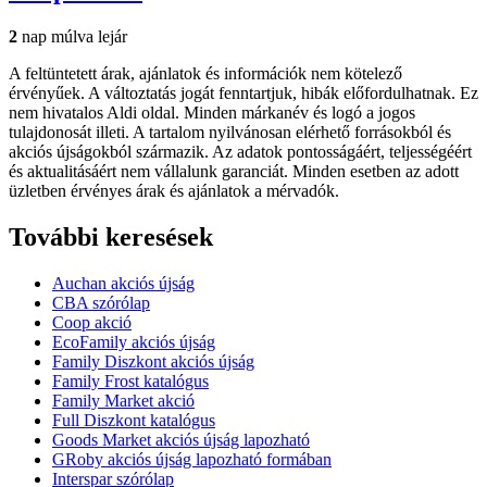
2
nap múlva lejár
A feltüntetett árak, ajánlatok és információk nem kötelező
érvényűek. A változtatás jogát fenntartjuk, hibák előfordulhatnak. Ez
nem hivatalos Aldi oldal. Minden márkanév és logó a jogos
tulajdonosát illeti. A tartalom nyilvánosan elérhető forrásokból és
akciós újságokból származik. Az adatok pontosságáért, teljességéért
és aktualitásáért nem vállalunk garanciát. Minden esetben az adott
üzletben érvényes árak és ajánlatok a mérvadók.
További keresések
Auchan akciós újság
CBA szórólap
Coop akció
EcoFamily akciós újság
Family Diszkont akciós újság
Family Frost katalógus
Family Market akció
Full Diszkont katalógus
Goods Market akciós újság lapozható
GRoby akciós újság lapozható formában
Interspar szórólap