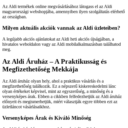
Az Aldi termékek online megvásárlásához látogass el az Aldi
magyarországi webshopjába, amennyiben ilyen szolgáltatás elérhető
az országban.
Milyen aktuális akciók vannak az Aldi üzleteiben?
A legújabb akciós ajánlatokat az Aldi heti akciós újságjában, a
hivatalos weboldalon vagy az Aldi mobilalkalmazásban találhatod
meg.
Az Aldi Áruház – A Praktikusság és
Megfizethetőség Mekkája
Az Aldi áruház olyan hely, ahol a praktikus vásárlás és a
megfizethetőség találkozik. Ez a népszerű kiskereskedelmi lánc
olyan értékeket képvisel, mint az egyszerűség, a minőség és a
versenyképes árak. Ebben a cikkben felfedezhetjük az Aldi áruház
előnyeit és megismerhetjük, miért választják egyre többen ezt az
üzletláncot vásárlásaikhoz.
Versenyképes Árak és Kiváló Minőség