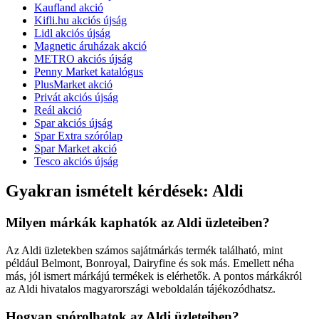
Kaufland akció
Kifli.hu akciós újság
Lidl akciós újság
Magnetic áruházak akció
METRO akciós újság
Penny Market katalógus
PlusMarket akció
Privát akciós újság
Reál akció
Spar akciós újság
Spar Extra szórólap
Spar Market akció
Tesco akciós újság
Gyakran ismételt kérdések: Aldi
Milyen márkák kaphatók az Aldi üzleteiben?
Az Aldi üzletekben számos sajátmárkás termék található, mint
például Belmont, Bonroyal, Dairyfine és sok más. Emellett néha
más, jól ismert márkájú termékek is elérhetők. A pontos márkákról
az Aldi hivatalos magyarországi weboldalán tájékozódhatsz.
Hogyan spórolhatok az Aldi üzleteiben?