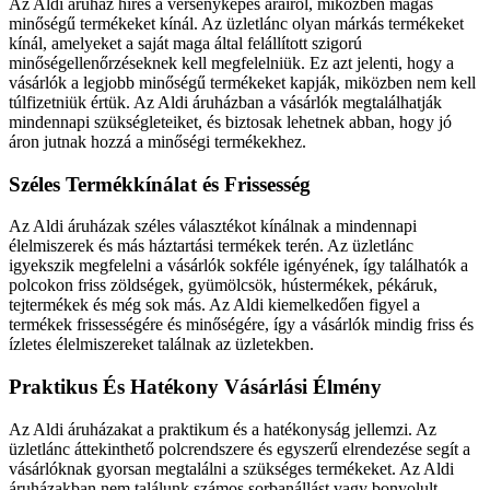
Az Aldi áruház híres a versenyképes árairól, miközben magas
minőségű termékeket kínál. Az üzletlánc olyan márkás termékeket
kínál, amelyeket a saját maga által felállított szigorú
minőségellenőrzéseknek kell megfelelniük. Ez azt jelenti, hogy a
vásárlók a legjobb minőségű termékeket kapják, miközben nem kell
túlfizetniük értük. Az Aldi áruházban a vásárlók megtalálhatják
mindennapi szükségleteiket, és biztosak lehetnek abban, hogy jó
áron jutnak hozzá a minőségi termékekhez.
Széles Termékkínálat és Frissesség
Az Aldi áruházak széles választékot kínálnak a mindennapi
élelmiszerek és más háztartási termékek terén. Az üzletlánc
igyekszik megfelelni a vásárlók sokféle igényének, így találhatók a
polcokon friss zöldségek, gyümölcsök, hústermékek, pékáruk,
tejtermékek és még sok más. Az Aldi kiemelkedően figyel a
termékek frissességére és minőségére, így a vásárlók mindig friss és
ízletes élelmiszereket találnak az üzletekben.
Praktikus És Hatékony Vásárlási Élmény
Az Aldi áruházakat a praktikum és a hatékonyság jellemzi. Az
üzletlánc áttekinthető polcrendszere és egyszerű elrendezése segít a
vásárlóknak gyorsan megtalálni a szükséges termékeket. Az Aldi
áruházakban nem találunk számos sorbanállást vagy bonyolult