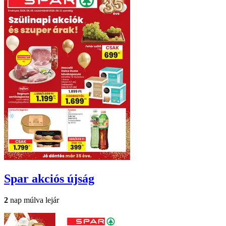
Spar
akciós újság
2
nap múlva lejár