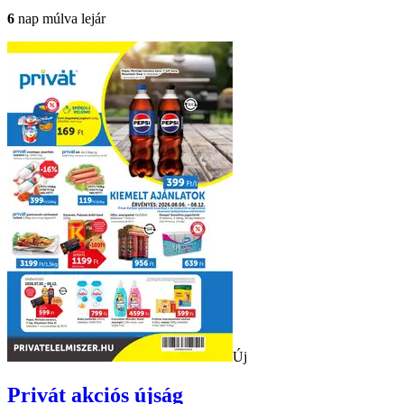
6
nap múlva lejár
Új
Privát
akciós újság