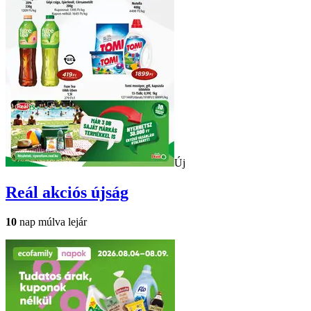
Új
Reál
akciós újság
10
nap múlva lejár