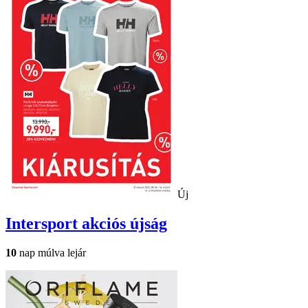
Új
Intersport
akciós újság
10
nap múlva lejár