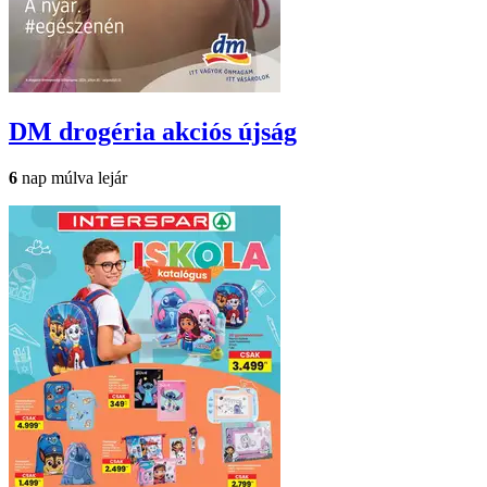
DM drogéria
akciós újság
6
nap múlva lejár