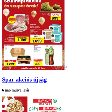
Új
Spar
akciós újság
6
nap múlva lejár