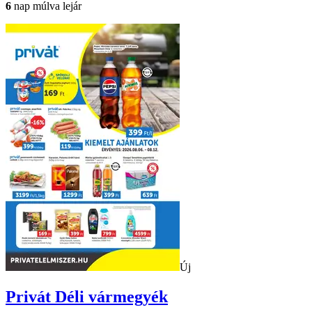
6
nap múlva lejár
Új
Privát
Déli vármegyék