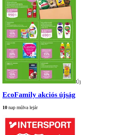
Új
EcoFamily
akciós újság
10
nap múlva lejár