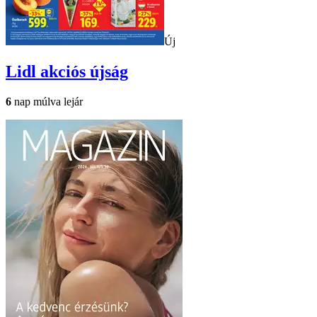
Új
Lidl
akciós újság
6
nap múlva lejár