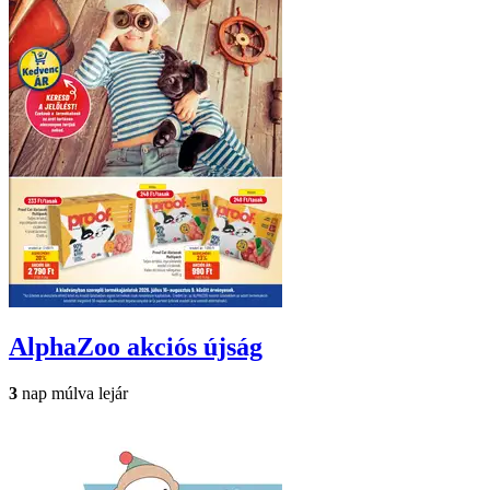
AlphaZoo
akciós újság
3
nap múlva lejár