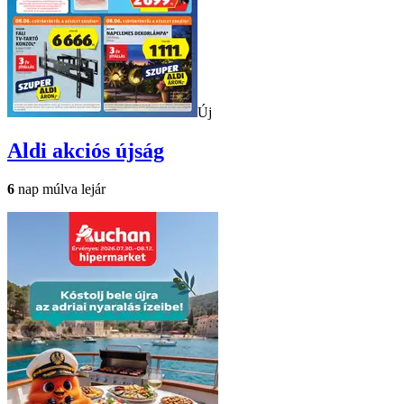
Új
Aldi
akciós újság
6
nap múlva lejár