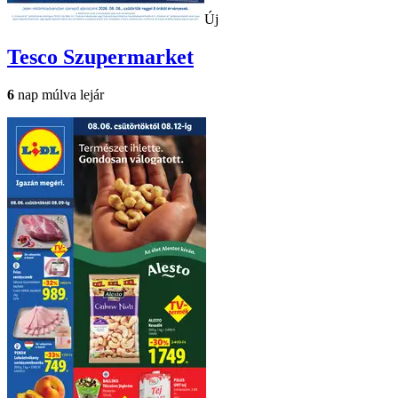
Új
Tesco
Szupermarket
6
nap múlva lejár