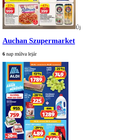
Új
Auchan
Szupermarket
6
nap múlva lejár