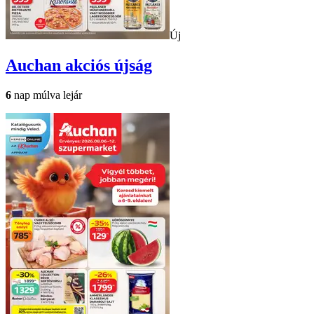
Új
Auchan
akciós újság
6
nap múlva lejár