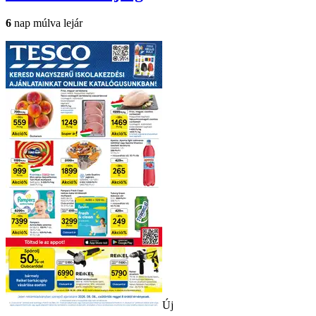
6
nap múlva lejár
Új