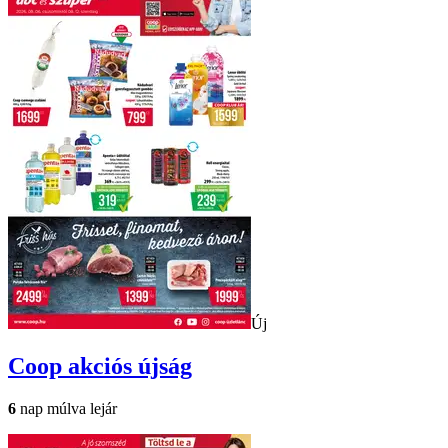
Új
Coop
akciós újság
6
nap múlva lejár