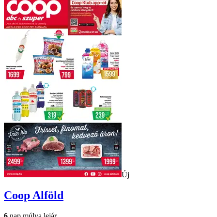
Új
Coop
Alföld
6
nap múlva lejár