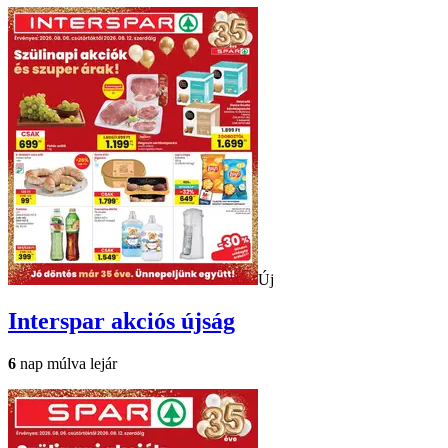
Új
Interspar
akciós újság
6
nap múlva lejár