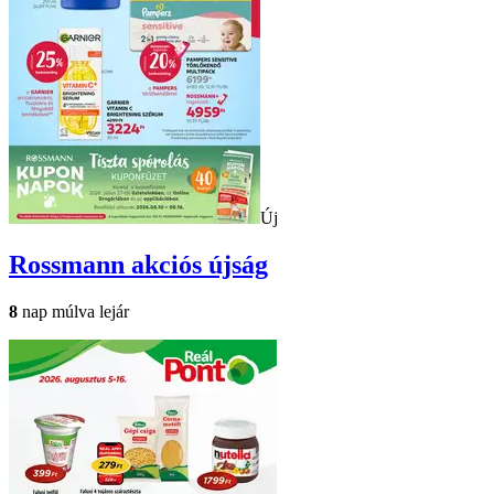
Új
Rossmann
akciós újság
8
nap múlva lejár