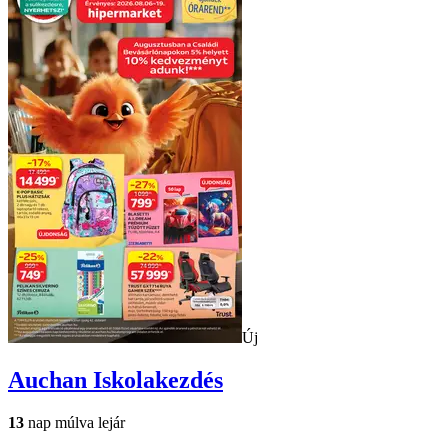
Új
Auchan
Iskolakezdés
13
nap múlva lejár