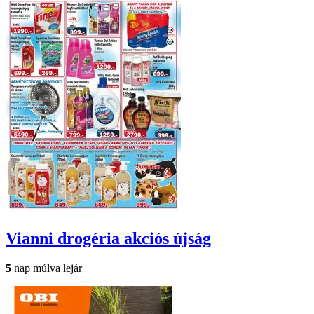
Vianni drogéria
akciós újság
5
nap múlva lejár