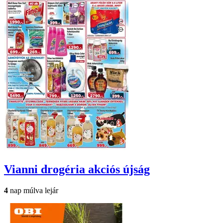
Vianni drogéria
akciós újság
4
nap múlva lejár