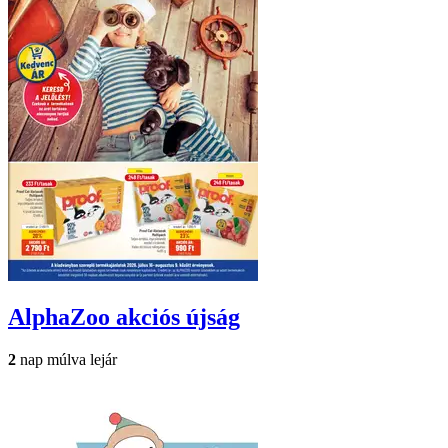
AlphaZoo
akciós újság
2
nap múlva lejár