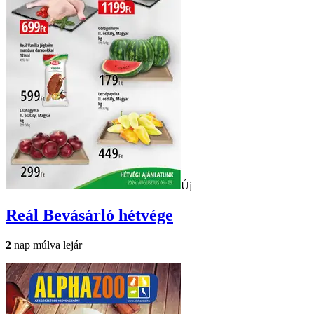
Új
Reál
Bevásárló hétvége
2
nap múlva lejár