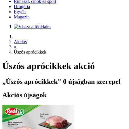
Ruházat, cipők és sport
Drogéria
Egyéb
Magazin
Akciós
u
Úszós aprócikkek
Úszós aprócikkek akció
„Úszós aprócikkek" 0 újságban szerepel
Akciós újságok