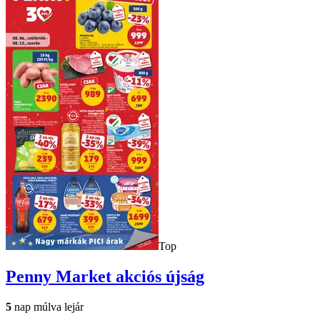
Top
Penny Market
akciós újság
5
nap múlva lejár