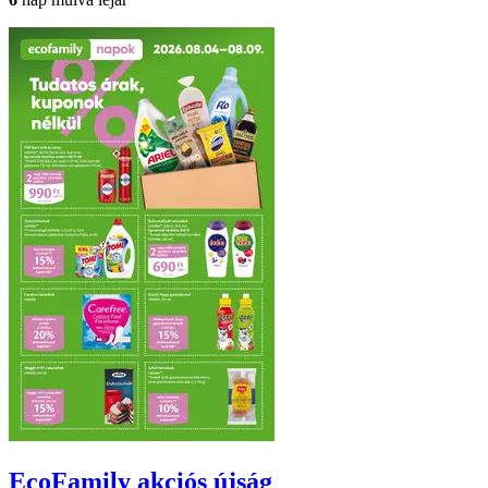
EcoFamily
akciós újság