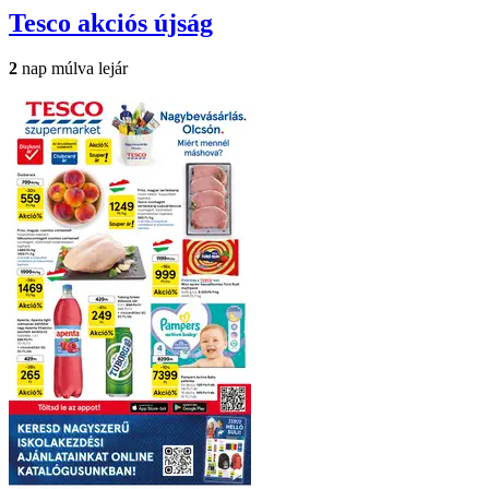
Tesco
akciós újság
2
nap múlva lejár