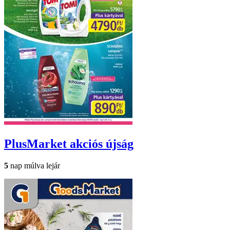
PlusMarket
akciós újság
5
nap múlva lejár