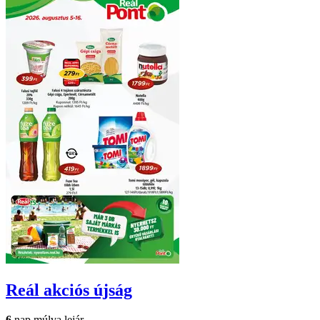
Reál
akciós újság
6
nap múlva lejár