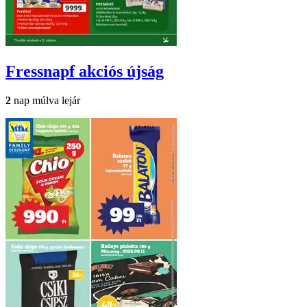
Fressnapf
akciós újság
2
nap múlva lejár