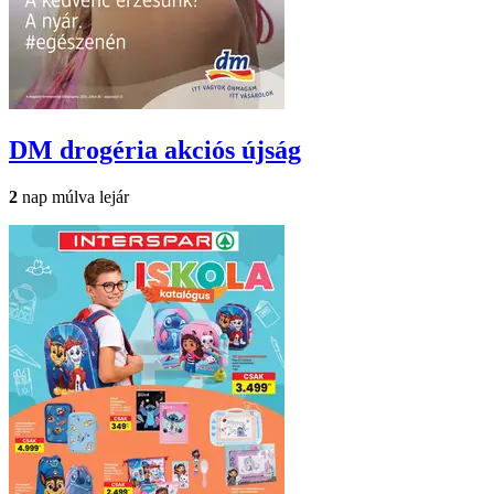
DM drogéria
akciós újság
2
nap múlva lejár