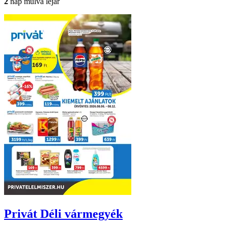
2
nap múlva lejár
Privát
Déli vármegyék