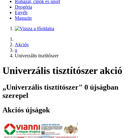
Ruházat, cipők és sport
Drogéria
Egyéb
Magazin
Akciós
u
Univerzális tisztítószer
Univerzális tisztítószer akció
„Univerzális tisztítószer" 0 újságban
szerepel
Akciós újságok