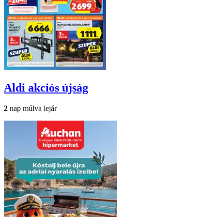
Aldi
akciós újság
2
nap múlva lejár