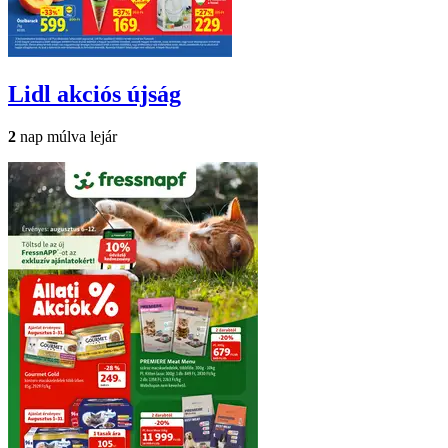
Lidl
akciós újság
2
nap múlva lejár