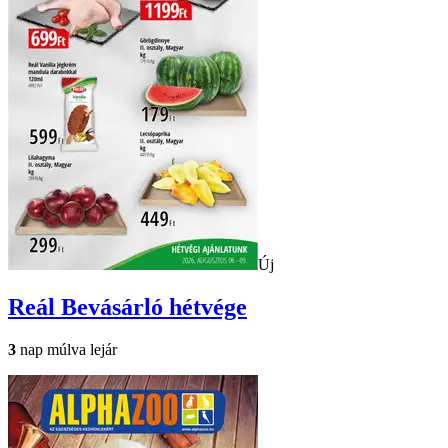
Új
Reál
Bevásárló hétvége
3
nap múlva lejár