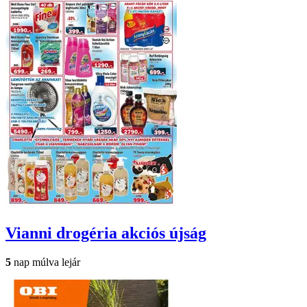
Vianni drogéria
akciós újság
5
nap múlva lejár