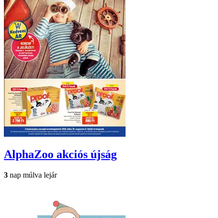
AlphaZoo
akciós újság
3
nap múlva lejár