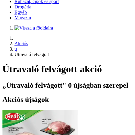
Ruházat, cipők és sport
Drogéria
Egyéb
Magazin
Akciós
u
Útravaló felvágott
Útravaló felvágott akció
„Útravaló felvágott" 0 újságban szerepel
Akciós újságok