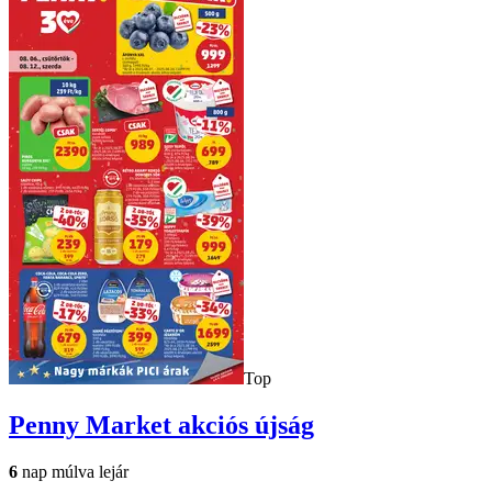
Top
Penny Market
akciós újság
6
nap múlva lejár