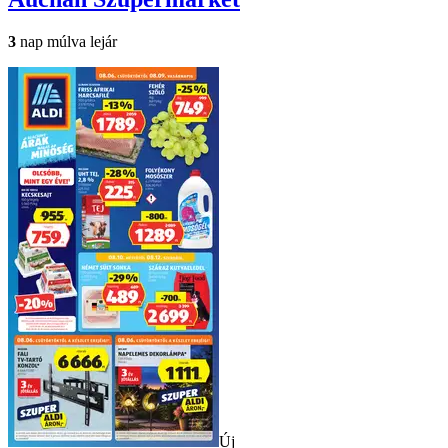
3
nap múlva lejár
Új