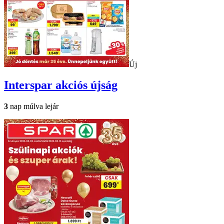
Új
Interspar
akciós újság
3
nap múlva lejár