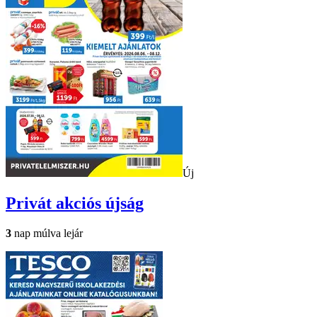
Új
Privát
akciós újság
3
nap múlva lejár