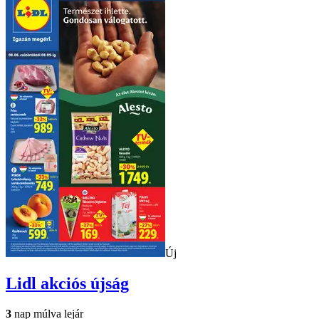
Új
Lidl
akciós újság
3
nap múlva lejár