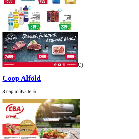
Új
Coop
Alföld
3
nap múlva lejár