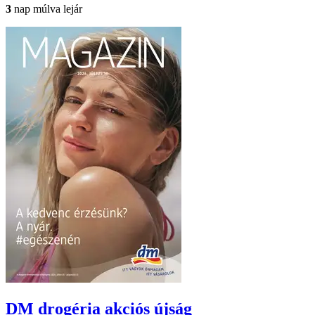
3
nap múlva lejár
DM drogéria
akciós újság