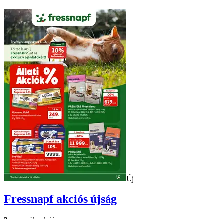
Új
Fressnapf
akciós újság