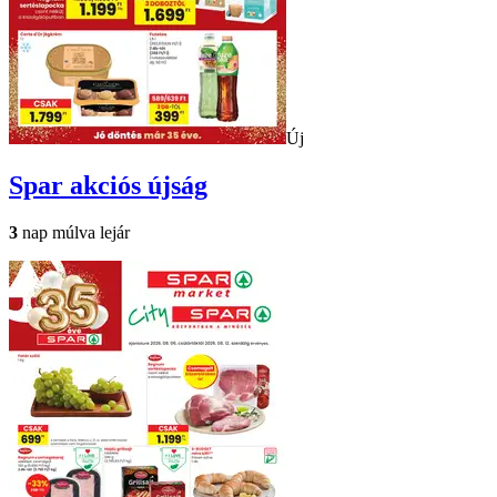
Új
Spar
akciós újság
3
nap múlva lejár