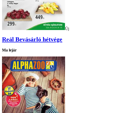
Új
Reál
Bevásárló hétvége
Ma lejár