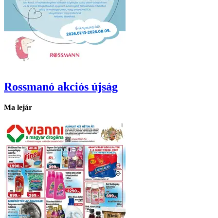
Rossmanó
akciós újság
Ma lejár