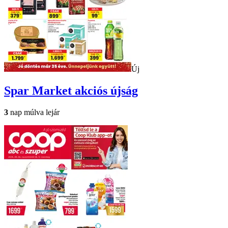
Új
Spar Market
akciós újság
3
nap múlva lejár