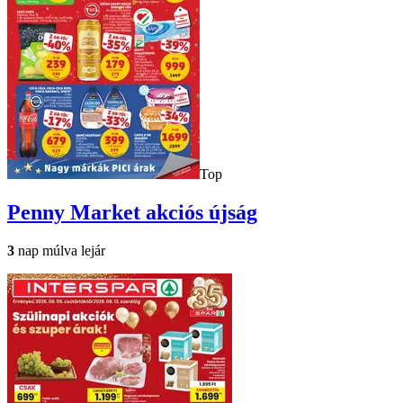
Top
Penny Market
akciós újság
3
nap múlva lejár