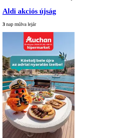
Aldi
akciós újság
3
nap múlva lejár