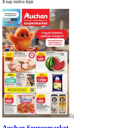
3
nap múlva lejár
Új
Auchan
Szupermarket