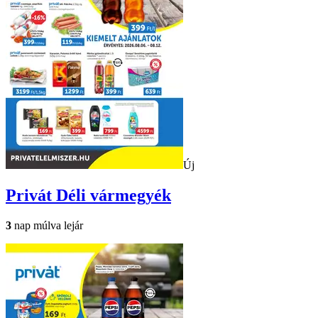
Új
Privát
Déli vármegyék
3
nap múlva lejár