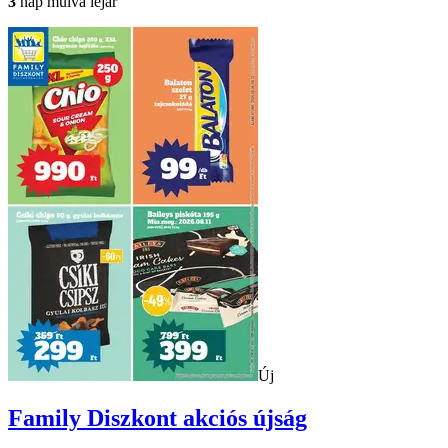
3
nap múlva lejár
Új
Family Diszkont
akciós újság