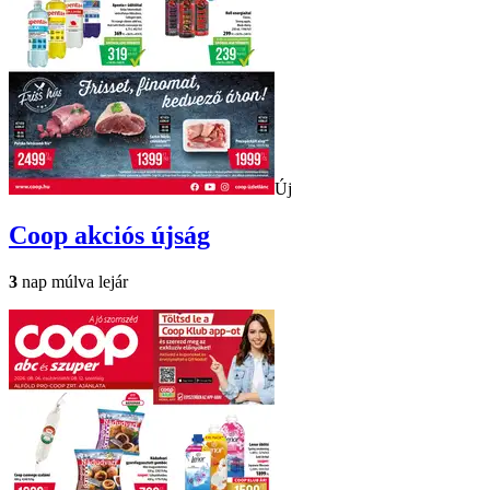
Új
Coop
akciós újság
3
nap múlva lejár