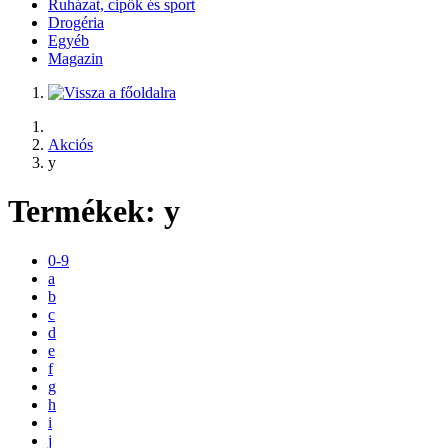
Ruházat, cipők és sport
Drogéria
Egyéb
Magazin
Akciós
y
Termékek:
y
0-9
a
b
c
d
e
f
g
h
i
j