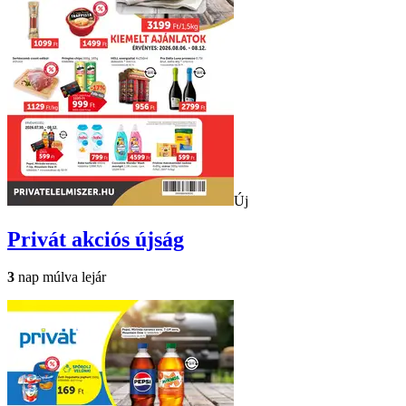
Új
Privát
akciós újság
3
nap múlva lejár