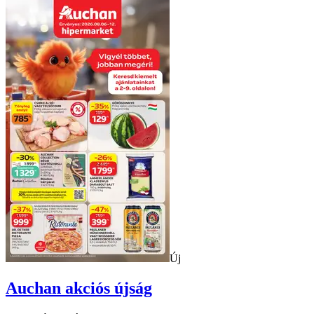
Új
Auchan
akciós újság