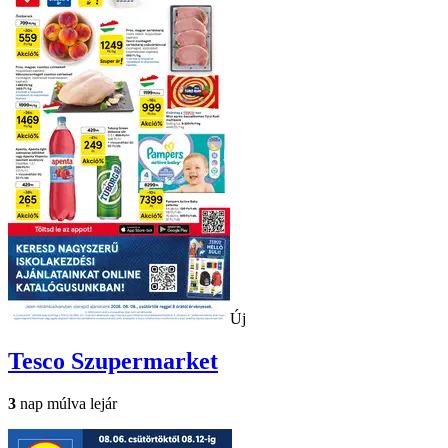
Új
Tesco
Szupermarket
3
nap múlva lejár