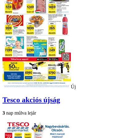
Új
Tesco
akciós újság
3
nap múlva lejár