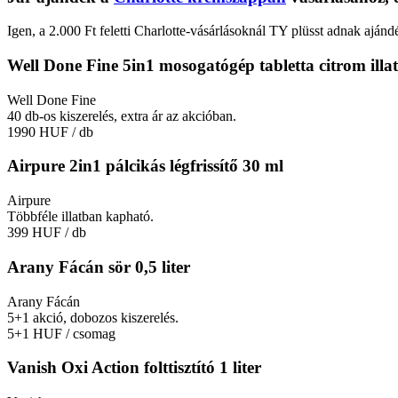
Igen, a 2.000 Ft feletti Charlotte-vásárlásoknál TY plüsst adnak ajánd
Well Done Fine 5in1 mosogatógép tabletta citrom illa
Well Done Fine
40 db-os kiszerelés, extra ár az akcióban.
1990 HUF
/ db
Airpure 2in1 pálcikás légfrissítő 30 ml
Airpure
Többféle illatban kapható.
399 HUF
/ db
Arany Fácán sör 0,5 liter
Arany Fácán
5+1 akció, dobozos kiszerelés.
5+1 HUF
/ csomag
Vanish Oxi Action folttisztító 1 liter