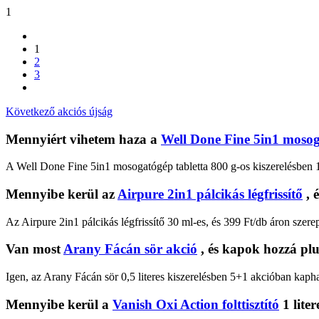
1
1
2
3
Következő akciós újság
Mennyiért vihetem haza a
Well Done Fine 5in1 mosog
A Well Done Fine 5in1 mosogatógép tabletta 800 g-os kiszerelésben 19
Mennyibe kerül az
Airpure 2in1 pálcikás légfrissítő
, 
Az Airpure 2in1 pálcikás légfrissítő 30 ml-es, és 399 Ft/db áron szere
Van most
Arany Fácán sör akció
, és kapok hozzá plu
Igen, az Arany Fácán sör 0,5 literes kiszerelésben 5+1 akcióban kaph
Mennyibe kerül a
Vanish Oxi Action folttisztító
1 liter