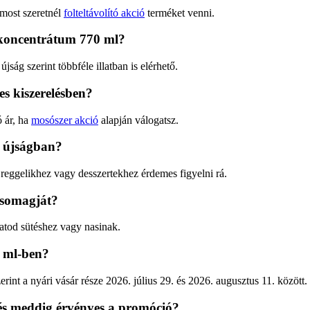
 most szeretnél
folteltávolító akció
terméket venni.
oncentrátum 770 ml?
jság szerint többféle illatban is elérhető.
res kiszerelésben?
ó ár, ha
mosószer akció
alapján válogatsz.
s újságban?
 reggelikhez vagy desszertekhez érdemes figyelni rá.
csomagját?
atod sütéshez vagy nasinak.
 ml-ben?
rint a nyári vásár része 2026. július 29. és 2026. augusztus 11. között.
és meddig érvényes a promóció?