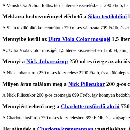
A Vanish Oxi Action folttisztító 1 literes kiszerelésben 1290 Ft/db, ha
Mekkora kedvezménnyel elérhető a
Silan textilöblítő
k
A Silan textilöblítő koncentrátum 770 ml-es változata 799 Ft/db, és az ú
Mennyibe kerül az
Ultra Viola Color mosógél
1,5 lite
Az Ultra Viola Color mosógél 1,5 literes kiszerelésben 1250 Ft, ami j
Mennyi a
Nick Juharszirup
250 ml-es üvege az akció
A Nick Juharszirup 250 ml-es kiszerelése 2790 Ft/db, és a különleges
Milyen áron találom meg a
Nick Pillecukor
200 g-os 
A Nick Pillecukor 200 g-os csomagja 699 Ft/db, így könnyen bedobh
Mennyiért vehető meg a
Charlotte tusfürdő akció
750
A Charlotte tusfürdő 750 ml-es kiszerelésben 899 Ft/db, és az újság sze
Jár ajándék a
Charlotte krémszappan
vásárlásához, 