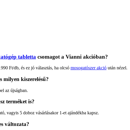
atógép tabletta
csomagot a Vianni akcióban?
90 Ft/db, és ez jó választás, ha olcsó
mosogatószer akció
után nézel.
és milyen kiszerelésű?
pel az újságban.
sz terméket is?
ató, vagyis 5 doboz vásárlásakor 1-et ajándékba kapsz.
es változata?