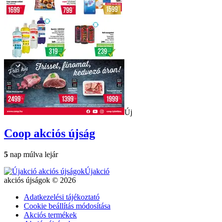
Új
Coop
akciós újság
5
nap múlva lejár
Újakció
akciós újságok © 2026
Adatkezelési tájékoztató
Cookie beállítás módosítása
Akciós termékek