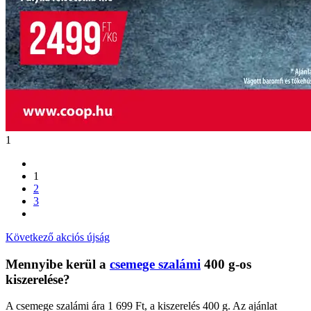
1
1
2
3
Következő akciós újság
Mennyibe kerül a
csemege szalámi
400 g-os
kiszerelése?
A csemege szalámi ára 1 699 Ft, a kiszerelés 400 g. Az ajánlat