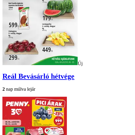
Új
Reál
Bevásárló hétvége
2
nap múlva lejár