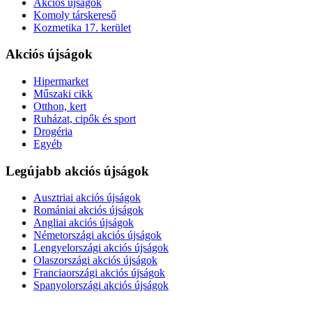
Akciós újságok
Komoly társkereső
Kozmetika 17. kerület
Akciós újságok
Hipermarket
Műszaki cikk
Otthon, kert
Ruházat, cipők és sport
Drogéria
Egyéb
Legújabb akciós újságok
Ausztriai akciós újságok
Romániai akciós újságok
Angliai akciós újságok
Németországi akciós újságok
Lengyelországi akciós újságok
Olaszországi akciós újságok
Franciaországi akciós újságok
Spanyolországi akciós újságok