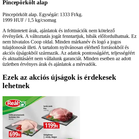
Pincepörkölt alap
Pincepörkölt alap. Egységár: 1333 Ft/kg.
1999 HUF
/ 1,5 kg/csomag
A feltüntetett árak, ajánlatok és információk nem kötelező
érvényűek. A változtatás jogát fenntartjuk, hibák előfordulhatnak. Ez
nem hivatalos Coop oldal. Minden márkanév és logó a jogos
tulajdonosát illeti. A tartalom nyilvánosan elérhető forrásokból és
akciós újságokból származik. Az adatok pontosságáért, teljességéért
és aktualitásáért nem vállalunk garanciát. Minden esetben az adott
üzletben érvényes árak és ajánlatok a mérvadók.
Ezek az akciós újságok is érdekesek
lehetnek