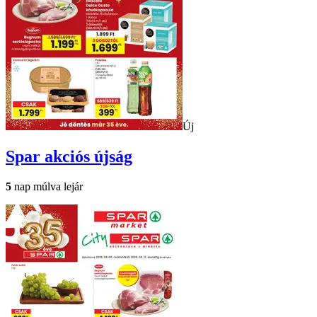
Új
Spar
akciós újság
5
nap múlva lejár