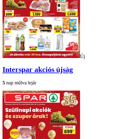
Új
Interspar
akciós újság
5
nap múlva lejár