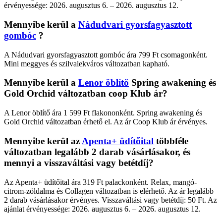
érvényessége: 2026. augusztus 6. – 2026. augusztus 12.
Mennyibe kerül a
Nádudvari gyorsfagyasztott
gombóc
?
A Nádudvari gyorsfagyasztott gombóc ára 799 Ft csomagonként.
Mini meggyes és szilvalekváros változatban kapható.
Mennyibe kerül a
Lenor öblítő
Spring awakening és
Gold Orchid változatban coop Klub ár?
A Lenor öblítő ára 1 599 Ft flakononként. Spring awakening és
Gold Orchid változatban érhető el. Az ár Coop Klub ár érvényes.
Mennyibe kerül az
Apenta+ üdítőital
többféle
változatban legalább 2 darab vásárlásakor, és
mennyi a visszaváltási vagy betétdíj?
Az Apenta+ üdítőital ára 319 Ft palackonként. Relax, mangó-
citrom-zöldalma és Collagen változatban is elérhető. Az ár legalább
2 darab vásárlásakor érvényes. Visszaváltási vagy betétdíj: 50 Ft. Az
ajánlat érvényessége: 2026. augusztus 6. – 2026. augusztus 12.