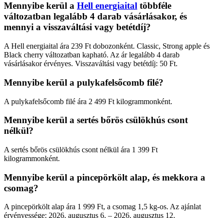
Mennyibe kerül a
Hell energiaital
többféle
változatban legalább 4 darab vásárlásakor, és
mennyi a visszaváltási vagy betétdíj?
A Hell energiaital ára 239 Ft dobozonként. Classic, Strong apple és
Black cherry változatban kapható. Az ár legalább 4 darab
vásárlásakor érvényes. Visszaváltási vagy betétdíj: 50 Ft.
Mennyibe kerül a pulykafelsőcomb filé?
A pulykafelsőcomb filé ára 2 499 Ft kilogrammonként.
Mennyibe kerül a sertés bőrös csülökhús csont
nélkül?
A sertés bőrös csülökhús csont nélkül ára 1 399 Ft
kilogrammonként.
Mennyibe kerül a pincepörkölt alap, és mekkora a
csomag?
A pincepörkölt alap ára 1 999 Ft, a csomag 1,5 kg-os. Az ajánlat
érvényessége: 2026. augusztus 6. – 2026. augusztus 12.