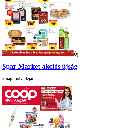
Új
Spar Market
akciós újság
5
nap múlva lejár