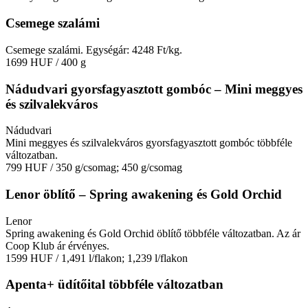
Csemege szalámi
Csemege szalámi. Egységár: 4248 Ft/kg.
1699 HUF
/ 400 g
Nádudvari gyorsfagyasztott gombóc – Mini meggyes
és szilvalekváros
Nádudvari
Mini meggyes és szilvalekváros gyorsfagyasztott gombóc többféle
változatban.
799 HUF
/ 350 g/csomag; 450 g/csomag
Lenor öblítő – Spring awakening és Gold Orchid
Lenor
Spring awakening és Gold Orchid öblítő többféle változatban. Az ár
Coop Klub ár érvényes.
1599 HUF
/ 1,491 l/flakon; 1,239 l/flakon
Apenta+ üdítőital többféle változatban