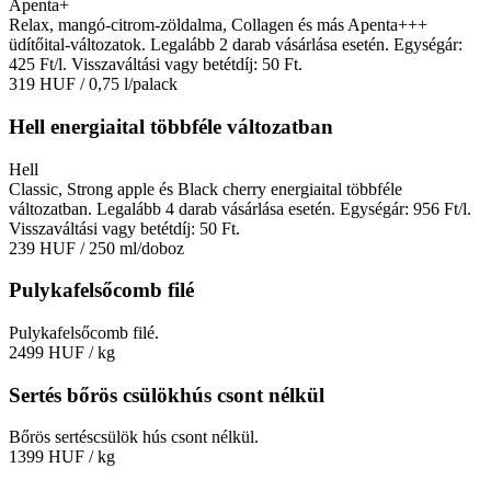
Apenta+
Relax, mangó-citrom-zöldalma, Collagen és más Apenta+++
üdítőital-változatok. Legalább 2 darab vásárlása esetén. Egységár:
425 Ft/l. Visszaváltási vagy betétdíj: 50 Ft.
319 HUF
/ 0,75 l/palack
Hell energiaital többféle változatban
Hell
Classic, Strong apple és Black cherry energiaital többféle
változatban. Legalább 4 darab vásárlása esetén. Egységár: 956 Ft/l.
Visszaváltási vagy betétdíj: 50 Ft.
239 HUF
/ 250 ml/doboz
Pulykafelsőcomb filé
Pulykafelsőcomb filé.
2499 HUF
/ kg
Sertés bőrös csülökhús csont nélkül
Bőrös sertéscsülök hús csont nélkül.
1399 HUF
/ kg