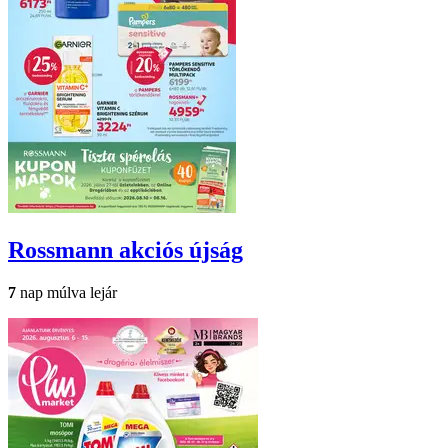
Rossmann
akciós újság
7
nap múlva lejár