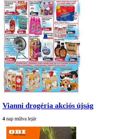
Vianni drogéria
akciós újság
4
nap múlva lejár