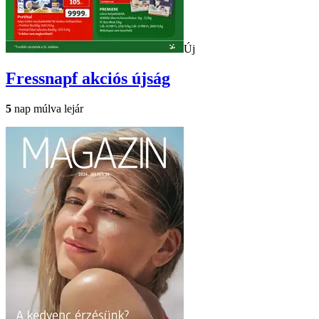
Új
Fressnapf
akciós újság
5
nap múlva lejár