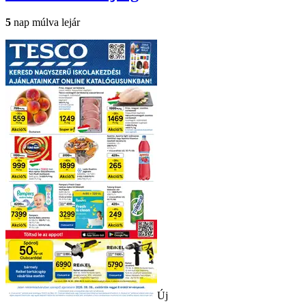
5
nap múlva lejár
Új