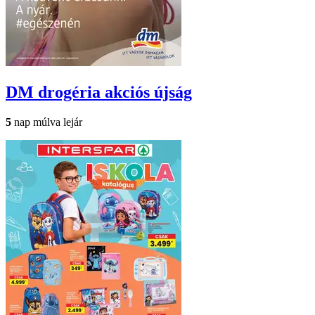
DM drogéria
akciós újság
5
nap múlva lejár