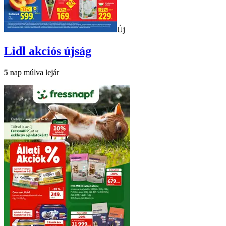
Új
Lidl
akciós újság
5
nap múlva lejár