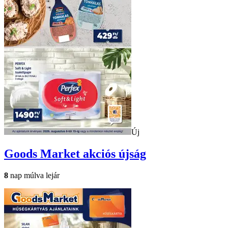
Új
Goods Market
akciós újság
8
nap múlva lejár