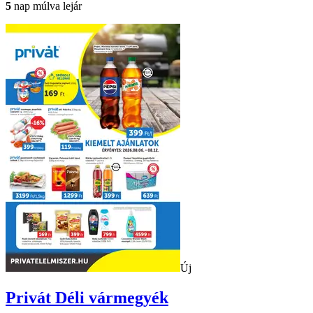
5
nap múlva lejár
Új
Privát
Déli vármegyék