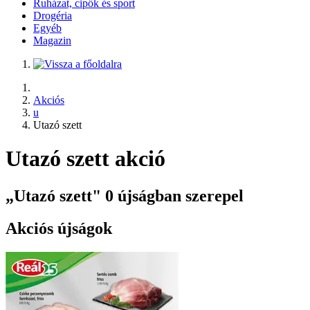
Ruházat, cipők és sport
Drogéria
Egyéb
Magazin
Akciós
u
Utazó szett
Utazó szett akció
„Utazó szett" 0 újságban szerepel
Akciós újságok