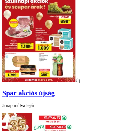
Új
Spar
akciós újság
5
nap múlva lejár