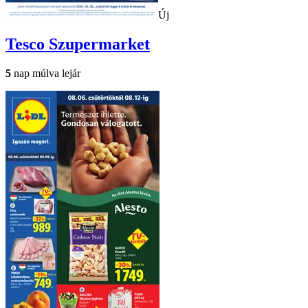
Új
Tesco
Szupermarket
5
nap múlva lejár