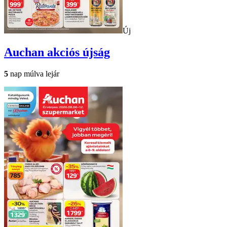
Új
Auchan
akciós újság
5
nap múlva lejár