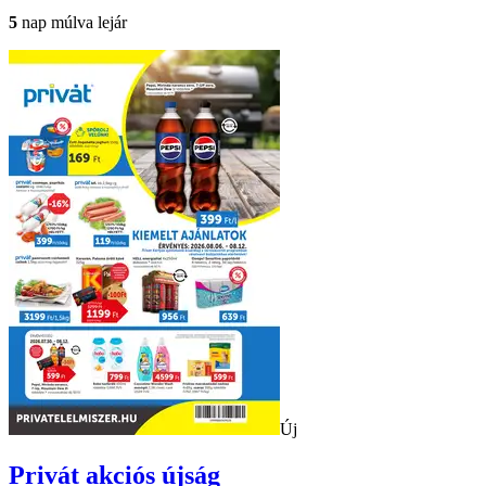
5
nap múlva lejár
Új
Privát
akciós újság