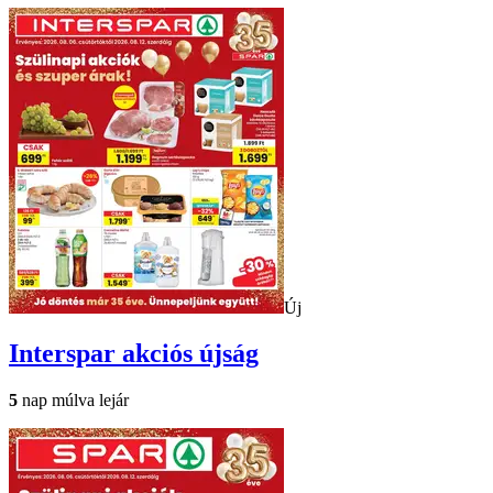
Új
Interspar
akciós újság
5
nap múlva lejár