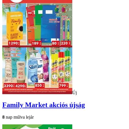
Új
Family Market
akciós újság
8
nap múlva lejár