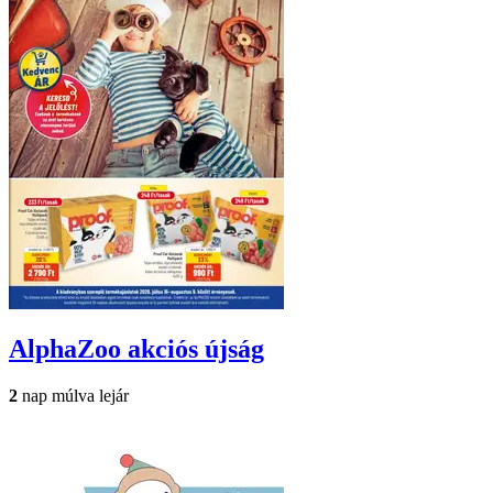
AlphaZoo
akciós újság
2
nap múlva lejár