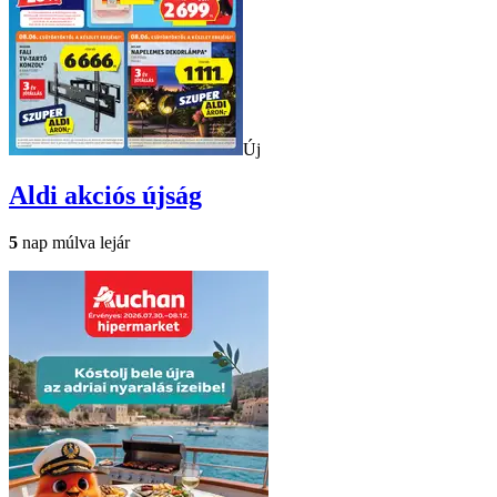
Új
Aldi
akciós újság
5
nap múlva lejár