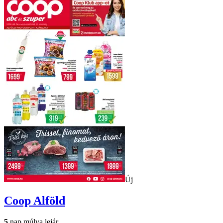
Új
Coop
Alföld
5
nap múlva lejár