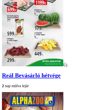
Új
Reál
Bevásárló hétvége
2
nap múlva lejár