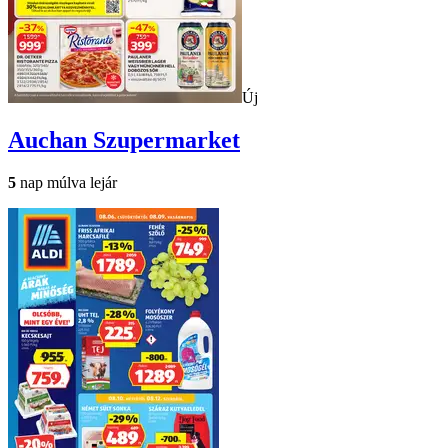
Új
Auchan
Szupermarket
5
nap múlva lejár