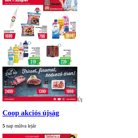
Új
Coop
akciós újság
5
nap múlva lejár