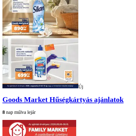
Új
Goods Market
Hűségkártyás ajánlatok
8
nap múlva lejár