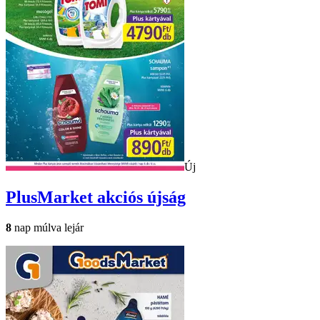
Új
PlusMarket
akciós újság
8
nap múlva lejár