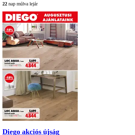
22
nap múlva lejár
Diego
akciós újság