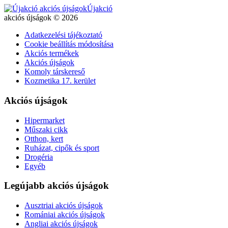
Újakció
akciós újságok © 2026
Adatkezelési tájékoztató
Cookie beállítás módosítása
Akciós termékek
Akciós újságok
Komoly társkereső
Kozmetika 17. kerület
Akciós újságok
Hipermarket
Műszaki cikk
Otthon, kert
Ruházat, cipők és sport
Drogéria
Egyéb
Legújabb akciós újságok
Ausztriai akciós újságok
Romániai akciós újságok
Angliai akciós újságok