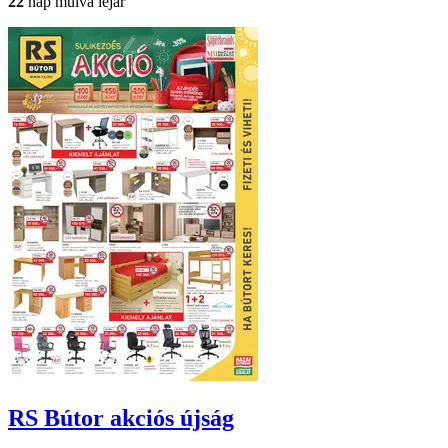
22
nap múlva lejár
RS Bútor
akciós újság