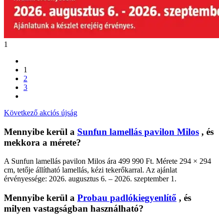
1
1
2
3
Következő akciós újság
Mennyibe kerül a
Sunfun lamellás pavilon Milos
, és
mekkora a mérete?
A Sunfun lamellás pavilon Milos ára 499 990 Ft. Mérete 294 × 294
cm, tetője állítható lamellás, kézi tekerőkarral. Az ajánlat
érvényessége: 2026. augusztus 6. – 2026. szeptember 1.
Mennyibe kerül a
Probau padlókiegyenlítő
, és
milyen vastagságban használható?