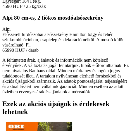
Egységár: 184 Ft/kg.
4590 HUF
/ 25 kg/zsák
Alpi 80 cm-es, 2 fiókos mosdóalsószekrény
Alpi
Előszerelt fürdőszobai alsószekrény Hamilton tölgy és fehér
színkombinációban, csaptelep és dekoráció nélkül. A mosdó külön
vásárolható. Pl.
65990 HUF
/ darab
A feltüntetett árak, ajánlatok és információk nem kötelező
érvényűek. A változtatás jogát fenntartjuk, hibák előfordulhatnak. Ez
nem hivatalos Bauhaus oldal. Minden márkanév és logó a jogos
tulajdonosát illeti. A tartalom nyilvánosan elérhető forrásokból és
akciós újságokból származik. Az adatok pontosságáért, teljességéért
és aktualitásáért nem vállalunk garanciát. Minden esetben az adott
üzletben érvényes árak és ajánlatok a mérvadók.
Ezek az akciós újságok is érdekesek
lehetnek