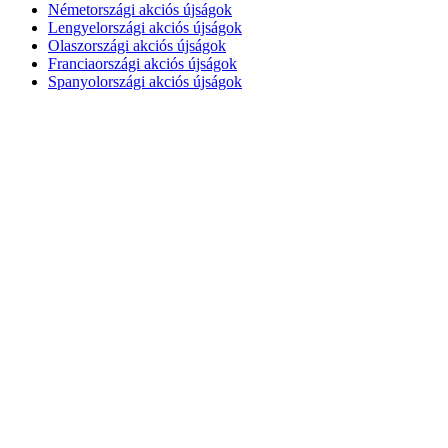
Németországi akciós újságok
Lengyelországi akciós újságok
Olaszországi akciós újságok
Franciaországi akciós újságok
Spanyolországi akciós újságok