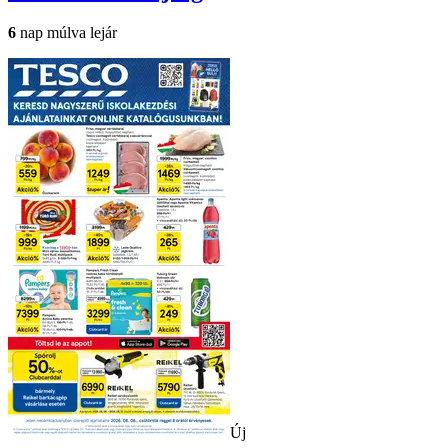
6
nap múlva lejár
Új