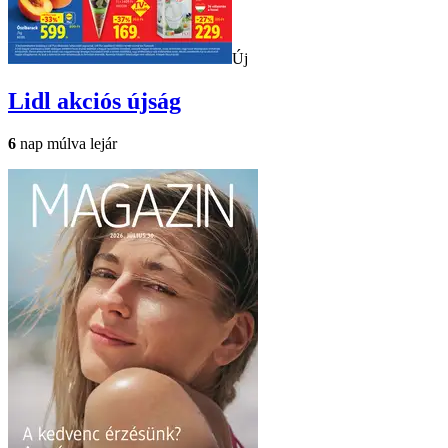
Új
Lidl
akciós újság
6
nap múlva lejár