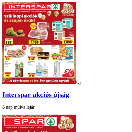
Új
Interspar
akciós újság
6
nap múlva lejár