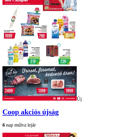
Új
Coop
akciós újság
6
nap múlva lejár