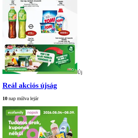
Új
Reál
akciós újság
10
nap múlva lejár