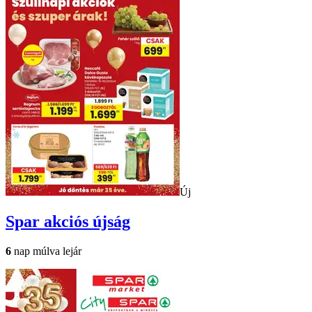
Új
Spar
akciós újság
6
nap múlva lejár