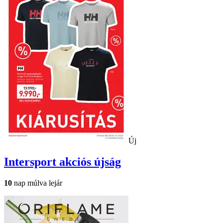
Új
Intersport
akciós újság
10
nap múlva lejár