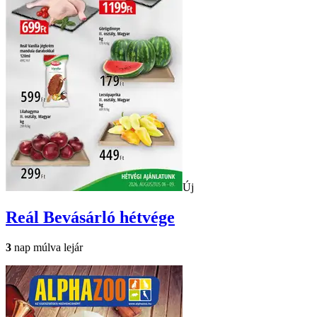
Új
Reál
Bevásárló hétvége
3
nap múlva lejár