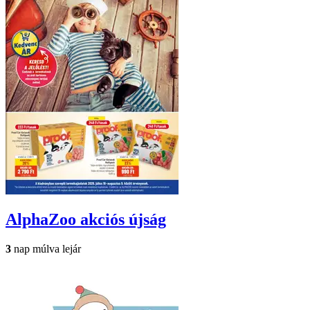
AlphaZoo
akciós újság
3
nap múlva lejár