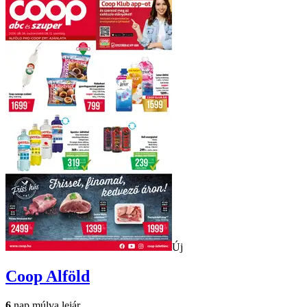
Új
Coop
Alföld
6
nap múlva lejár