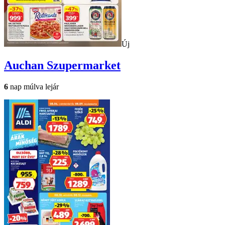
Új
Auchan
Szupermarket
6
nap múlva lejár