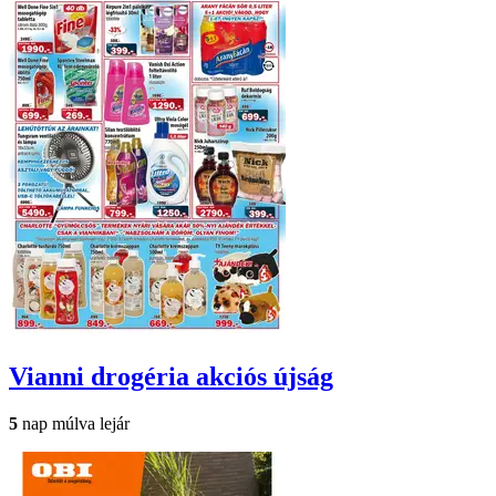
Vianni drogéria
akciós újság
5
nap múlva lejár