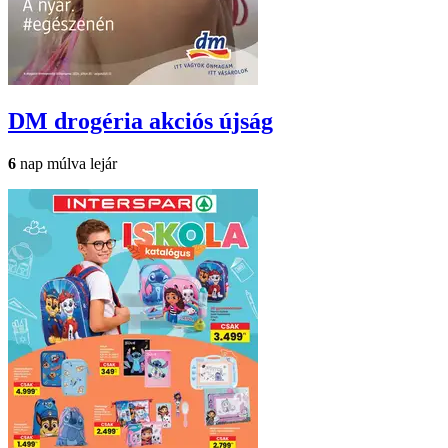
DM drogéria
akciós újság
6
nap múlva lejár