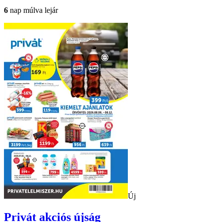
6
nap múlva lejár
Új
Privát
akciós újság