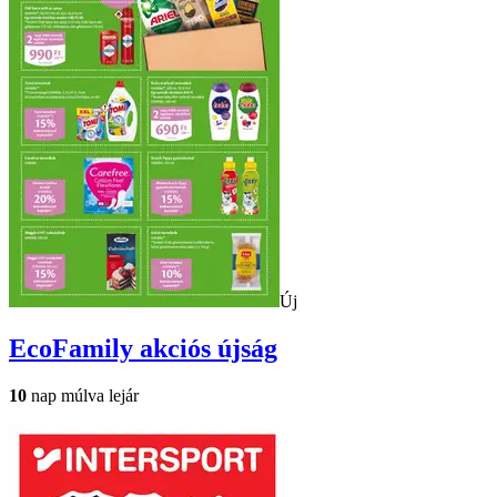
Új
EcoFamily
akciós újság
10
nap múlva lejár