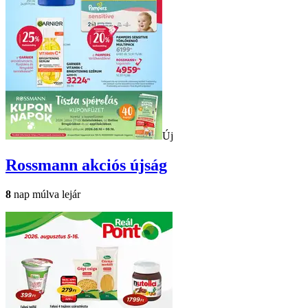
Új
Rossmann
akciós újság
8
nap múlva lejár