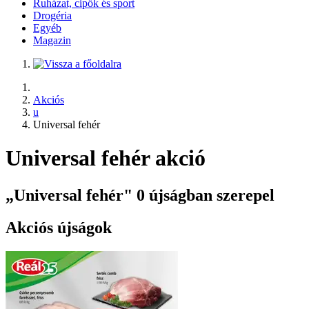
Ruházat, cipők és sport
Drogéria
Egyéb
Magazin
Akciós
u
Universal fehér
Universal fehér akció
„Universal fehér" 0 újságban szerepel
Akciós újságok