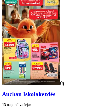
Új
Auchan
Iskolakezdés
13
nap múlva lejár