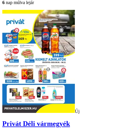
6
nap múlva lejár
Új
Privát
Déli vármegyék