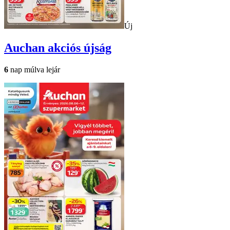
Új
Auchan
akciós újság
6
nap múlva lejár