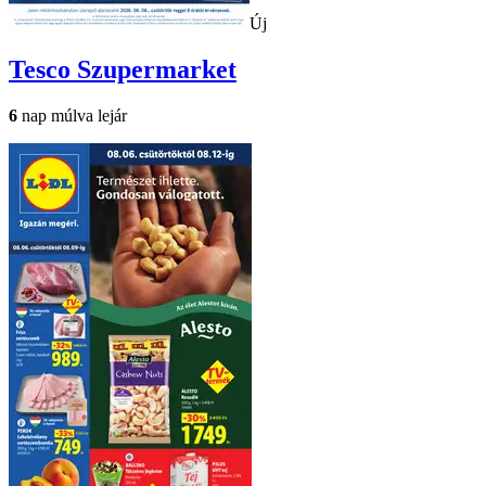
Új
Tesco
Szupermarket
6
nap múlva lejár