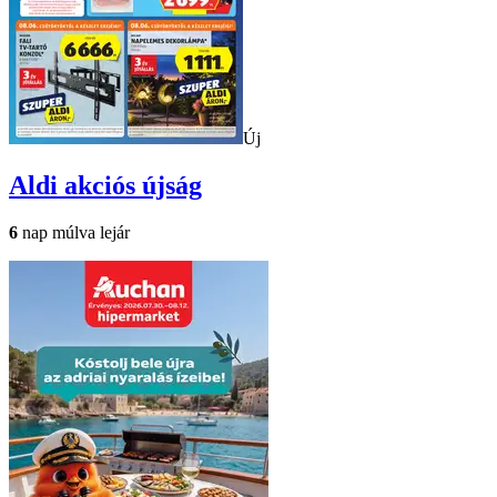
Új
Aldi
akciós újság
6
nap múlva lejár