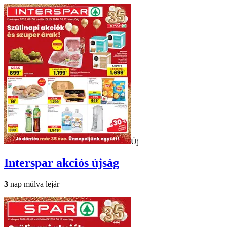
Új
Interspar
akciós újság
3
nap múlva lejár