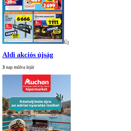
Új
Aldi
akciós újság
3
nap múlva lejár