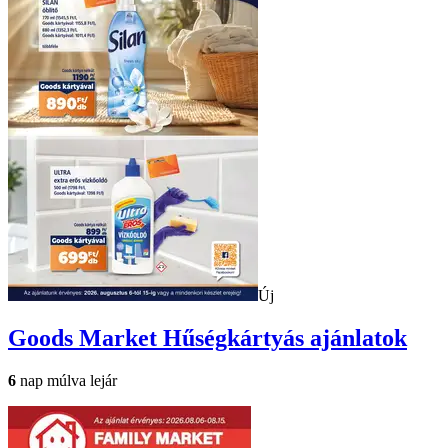
Új
Goods Market
Hűségkártyás ajánlatok
6
nap múlva lejár