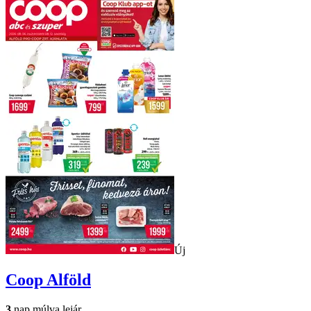
Új
Coop
Alföld
3
nap múlva lejár