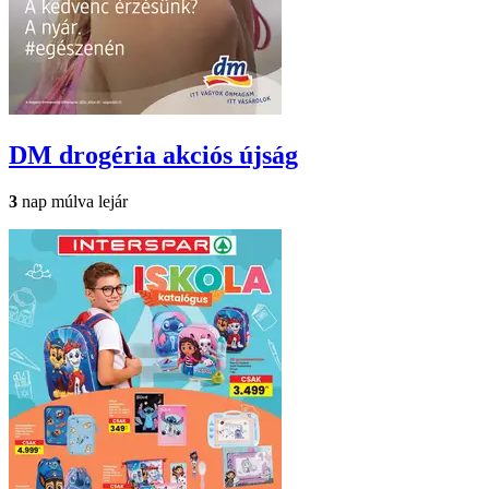
DM drogéria
akciós újság
3
nap múlva lejár