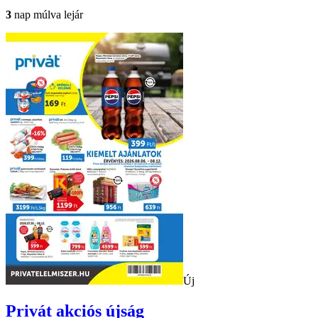
3
nap múlva lejár
Új
Privát
akciós újság