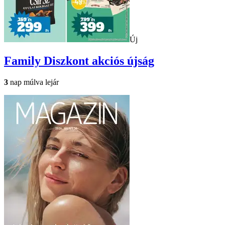
Új
Family Diszkont
akciós újság
3
nap múlva lejár