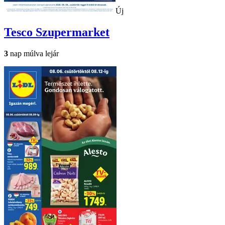
Új
Tesco
Szupermarket
3
nap múlva lejár