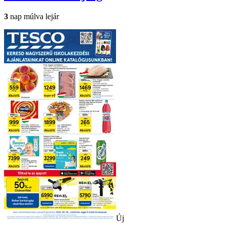
3
nap múlva lejár
Új