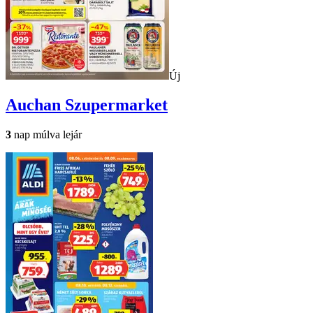
Új
Auchan
Szupermarket
3
nap múlva lejár