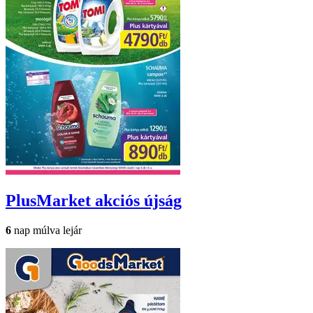
PlusMarket
akciós újság
6
nap múlva lejár