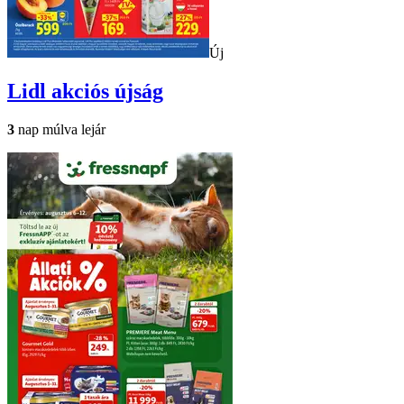
Új
Lidl
akciós újság
3
nap múlva lejár