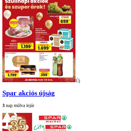
Új
Spar
akciós újság
3
nap múlva lejár