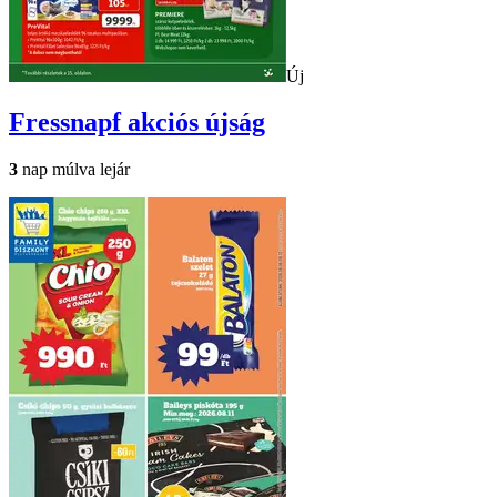
Új
Fressnapf
akciós újság
3
nap múlva lejár