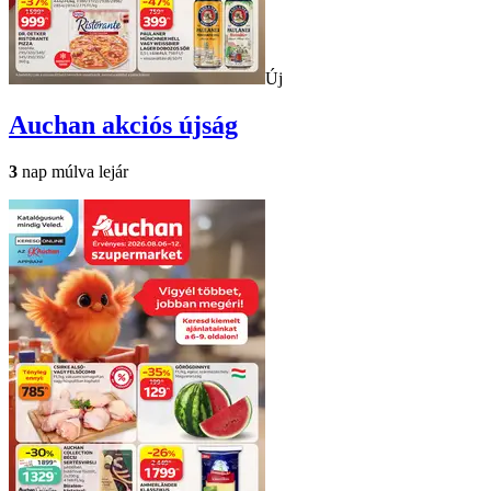
Új
Auchan
akciós újság
3
nap múlva lejár