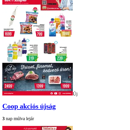
Új
Coop
akciós újság
3
nap múlva lejár