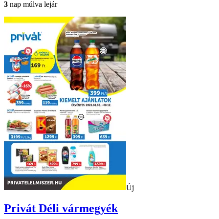
3
nap múlva lejár
Új
Privát
Déli vármegyék