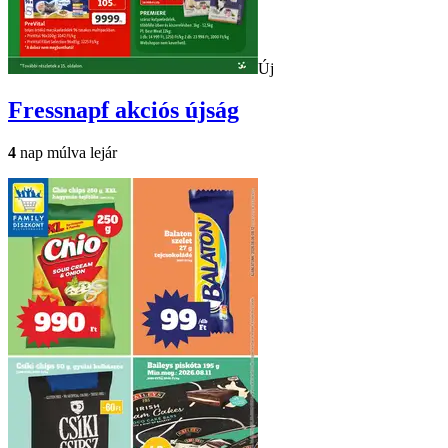
Új
Fressnapf
akciós újság
4
nap múlva lejár