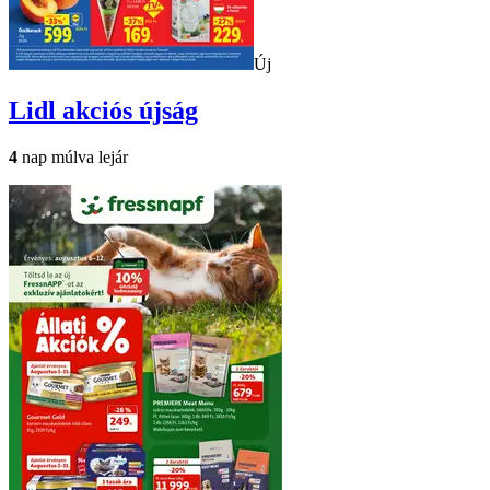
Új
Lidl
akciós újság
4
nap múlva lejár