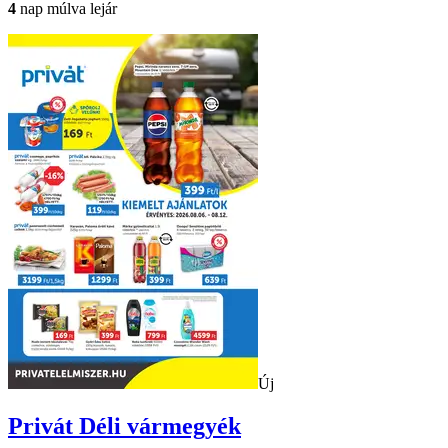
4
nap múlva lejár
Új
Privát
Déli vármegyék