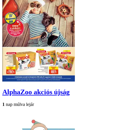
AlphaZoo
akciós újság
1
nap múlva lejár