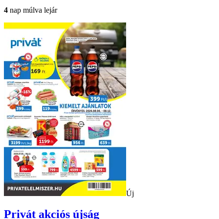
4
nap múlva lejár
Új
Privát
akciós újság