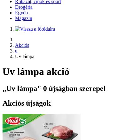
Ruházat, cipők és sport
Drogéria
Egyéb
Magazin
Akciós
u
Uv lámpa
Uv lámpa akció
„Uv lámpa" 0 újságban szerepel
Akciós újságok