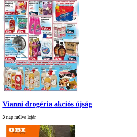
Vianni drogéria
akciós újság
3
nap múlva lejár