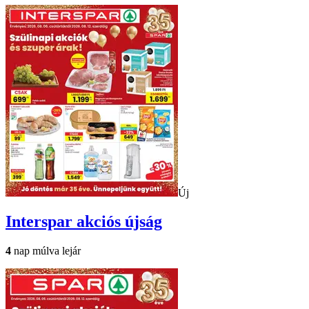
Új
Interspar
akciós újság
4
nap múlva lejár