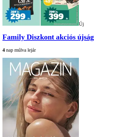
Új
Family Diszkont
akciós újság
4
nap múlva lejár