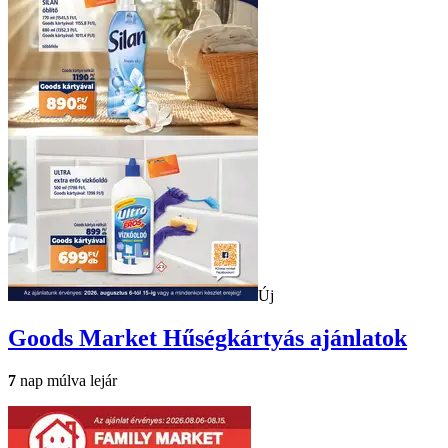
Új
Goods Market
Hűségkártyás ajánlatok
7
nap múlva lejár