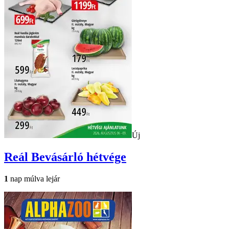
Új
Reál
Bevásárló hétvége
1
nap múlva lejár