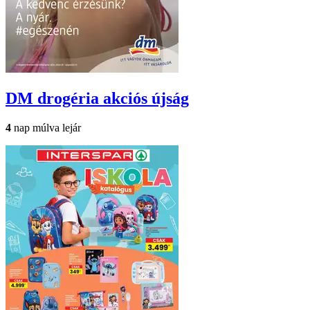
DM drogéria
akciós újság
4
nap múlva lejár