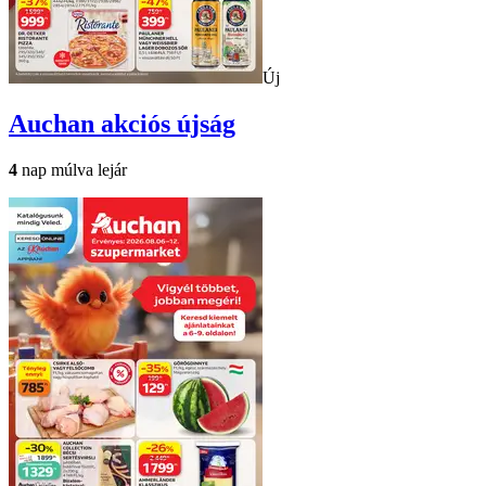
Új
Auchan
akciós újság
4
nap múlva lejár