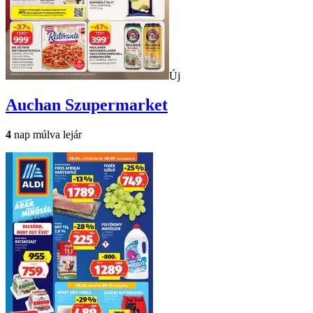
Új
Auchan
Szupermarket
4
nap múlva lejár