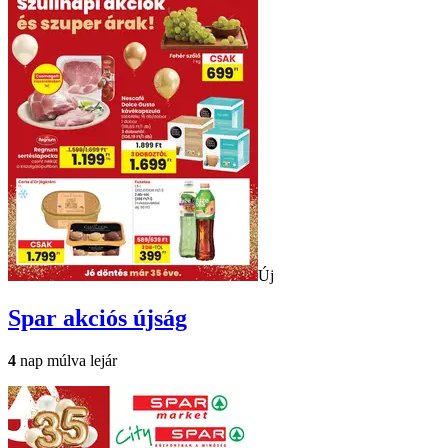
Új
Spar
akciós újság
4
nap múlva lejár