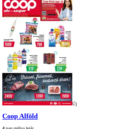
Új
Coop
Alföld
4
nap múlva lejár