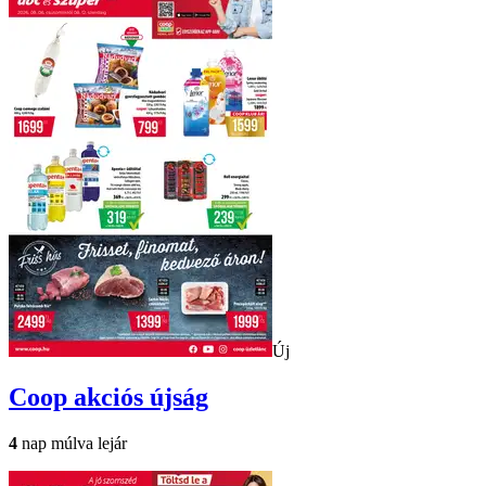
Új
Coop
akciós újság
4
nap múlva lejár