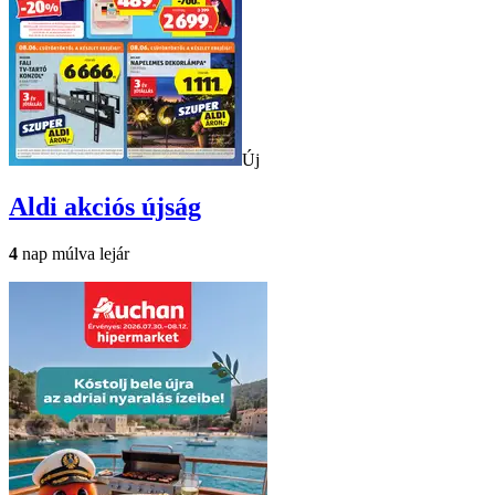
Új
Aldi
akciós újság
4
nap múlva lejár