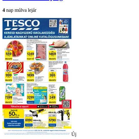
4
nap múlva lejár
Új