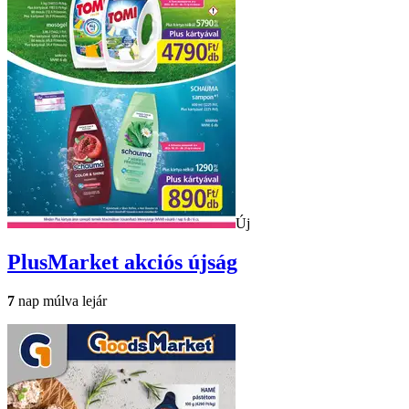
Új
PlusMarket
akciós újság
7
nap múlva lejár