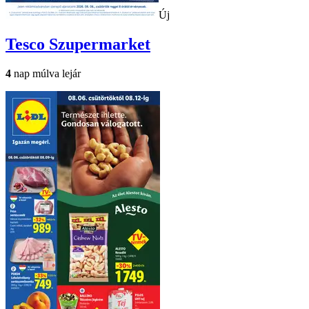
Új
Tesco
Szupermarket
4
nap múlva lejár