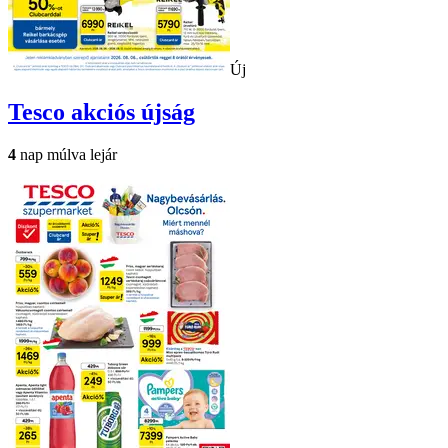
Új
Tesco
akciós újság
4
nap múlva lejár