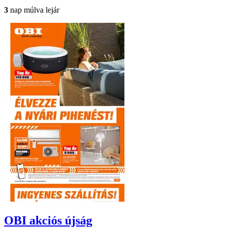
3
nap múlva lejár
OBI
akciós újság