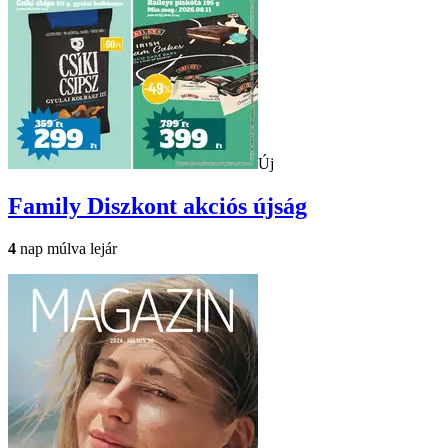
Új
Family Diszkont
akciós újság
4
nap múlva lejár