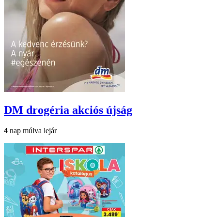
DM drogéria
akciós újság
4
nap múlva lejár