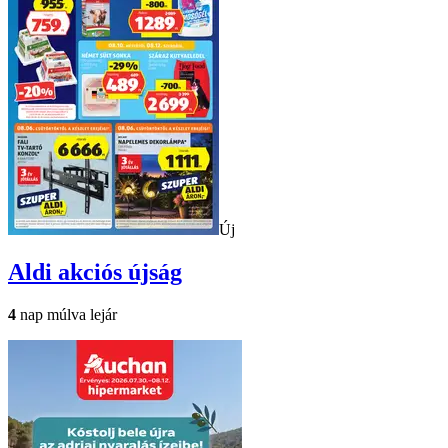
Új
Aldi
akciós újság
4
nap múlva lejár