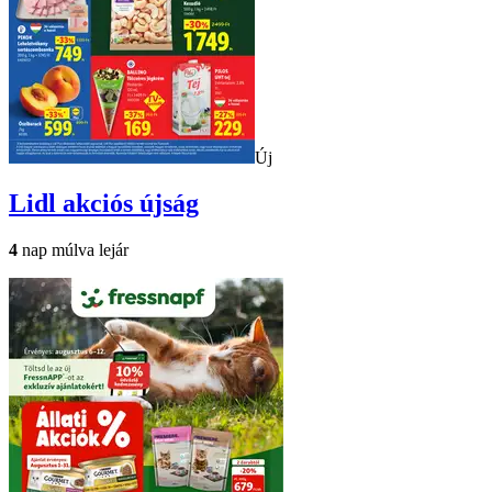
Új
Lidl
akciós újság
4
nap múlva lejár