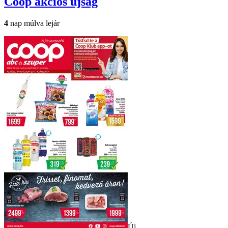
Coop
akciós újság
4
nap múlva lejár
Új