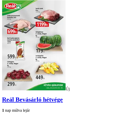
Új
Reál
Bevásárló hétvége
1
nap múlva lejár