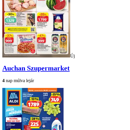
Új
Auchan
Szupermarket
4
nap múlva lejár