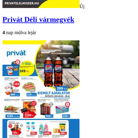
Új
Privát
Déli vármegyék
4
nap múlva lejár