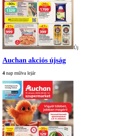
Új
Auchan
akciós újság
4
nap múlva lejár