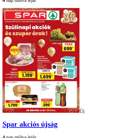
4
nap múlva lejár
Új
Spar
akciós újság
4
nap múlva lejár