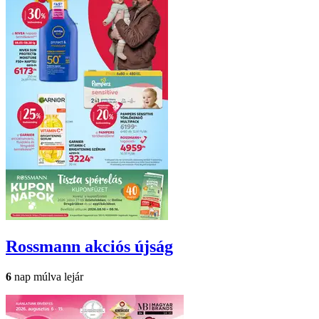
Rossmann
akciós újság
6
nap múlva lejár