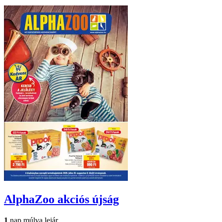
AlphaZoo
akciós újság
1
nap múlva lejár