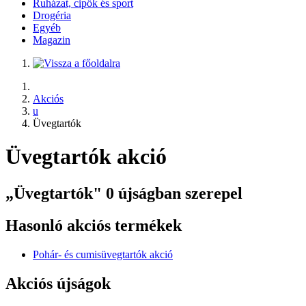
Ruházat, cipők és sport
Drogéria
Egyéb
Magazin
Akciós
u
Üvegtartók
Üvegtartók akció
„Üvegtartók" 0 újságban szerepel
Hasonló akciós termékek
Pohár- és cumisüvegtartók akció
Akciós újságok