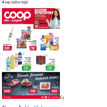
4
nap múlva lejár
Új