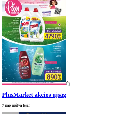
Új
PlusMarket
akciós újság
7
nap múlva lejár