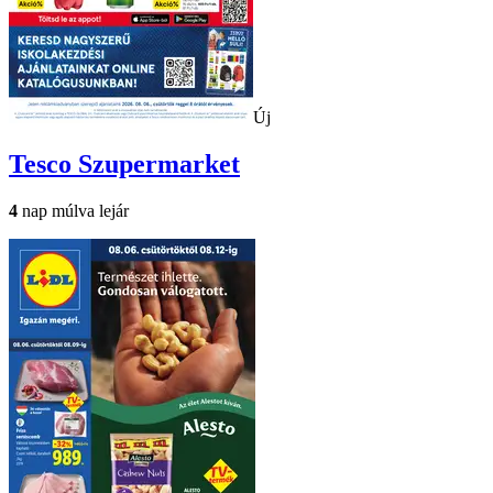
Új
Tesco
Szupermarket
4
nap múlva lejár