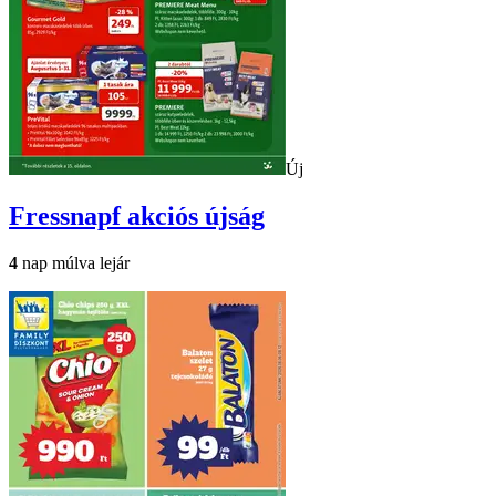
Új
Fressnapf
akciós újság
4
nap múlva lejár