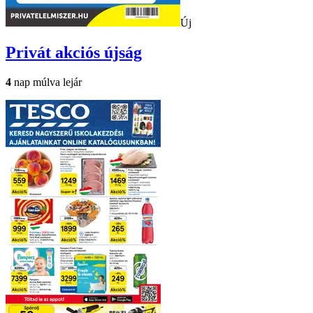
Új
Privát
akciós újság
4
nap múlva lejár