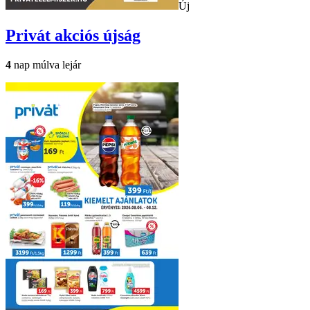
Új
Privát
akciós újság
4
nap múlva lejár