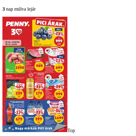
3
nap múlva lejár
Top