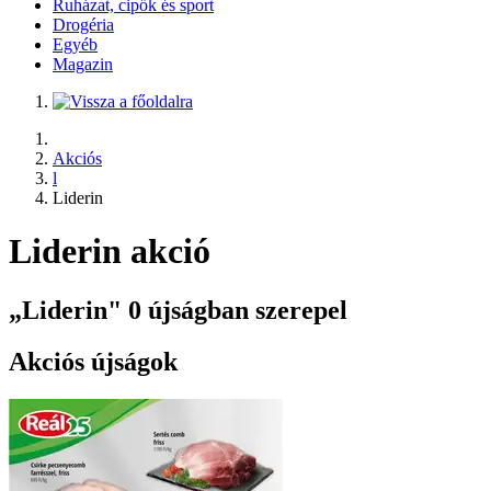
Ruházat, cipők és sport
Drogéria
Egyéb
Magazin
Akciós
l
Liderin
Liderin akció
„Liderin" 0 újságban szerepel
Akciós újságok