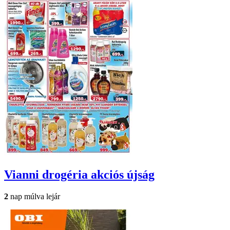
Vianni drogéria
akciós újság
2
nap múlva lejár