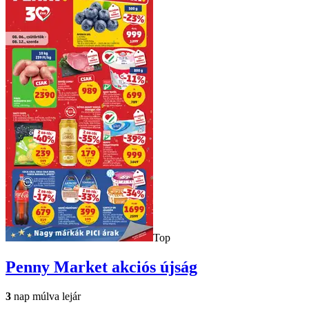
Top
Penny Market
akciós újság
3
nap múlva lejár