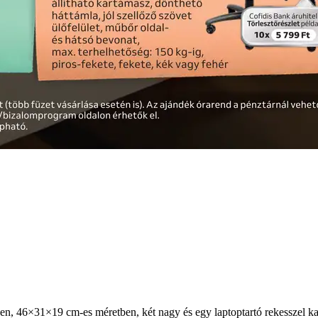
n, 46×31×19 cm-es méretben, két nagy és egy laptoptartó rekesszel kap