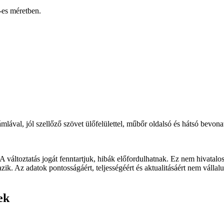
-es méretben.
ával, jól szellőző szövet ülőfelülettel, műbőr oldalsó és hátsó bevonat
 A változtatás jogát fenntartjuk, hibák előfordulhatnak. Ez nem hivatalo
zik. Az adatok pontosságáért, teljességéért és aktualitásáért nem vállal
ek