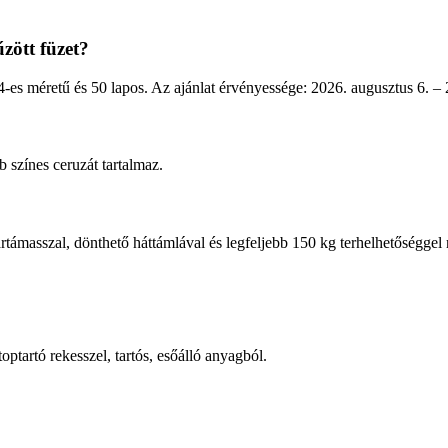
zött füzet?
es méretű és 50 lapos. Az ajánlat érvényessége: 2026. augusztus 6. – 
b színes ceruzát tartalmaz.
támasszal, dönthető háttámlával és legfeljebb 150 kg terhelhetőséggel 
tartó rekesszel, tartós, esőálló anyagból.