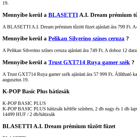
19.
Mennyibe kerül a
BLASETTI
A.I. Dream prémium tű
A BLASETTI A.I. Dream prémium tűzött füzet ajánlati ára 799 Ft. A4-
Mennyibe kerül a
Pelikan Silverino színes ceruza
?
A Pelikan Silverino színes ceruza ajánlati ára 749 Ft. A doboz 12 dara
Mennyibe kerül a
Trust GXT714 Ruya gamer szék
?
A Trust GXT714 Ruya gamer szék ajánlati ára 57 999 Ft. Állítható kar
augusztus 19.
K-POP Basic Plus hátizsák
K-POP BASIC PLUS
K-POP BASIC PLUS hátizsák kétféle színben, 2 db nagy és 1 db laptop
14499 HUF
/ 2 db/hátizsák
BLASETTI A.I. Dream prémium tűzött füzet