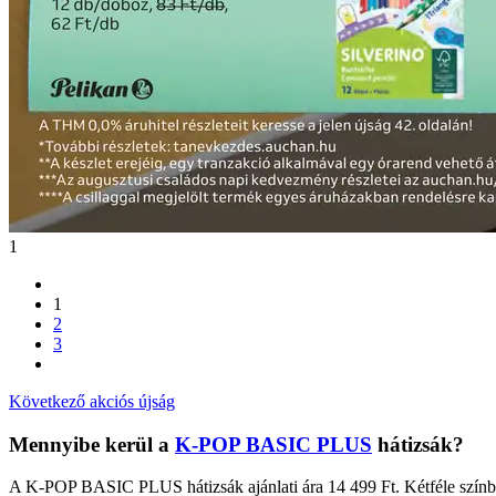
1
1
2
3
Következő akciós újság
Mennyibe kerül a
K-POP BASIC PLUS
hátizsák?
A K-POP BASIC PLUS hátizsák ajánlati ára 14 499 Ft. Kétféle színbe