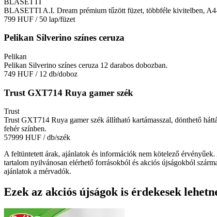
BLASETTI
BLASETTI A.I. Dream prémium tűzött füzet, többféle kivitelben, A4
799 HUF
/ 50 lap/füzet
Pelikan Silverino színes ceruza
Pelikan
Pelikan Silverino színes ceruza 12 darabos dobozban.
749 HUF
/ 12 db/doboz
Trust GXT714 Ruya gamer szék
Trust
Trust GXT714 Ruya gamer szék állítható kartámasszal, dönthető háttáml
fehér színben.
57999 HUF
/ db/szék
A feltüntetett árak, ajánlatok és információk nem kötelező érvényűek.
tartalom nyilvánosan elérhető forrásokból és akciós újságokból szárma
ajánlatok a mérvadók.
Ezek az akciós újságok is érdekesek lehetn