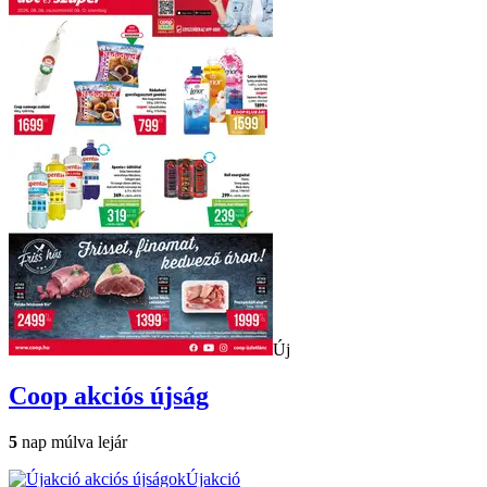
Új
Coop
akciós újság
5
nap múlva lejár
Újakció