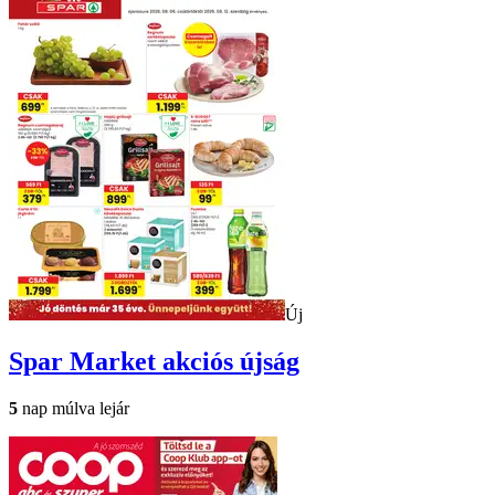
Új
Spar Market
akciós újság
5
nap múlva lejár