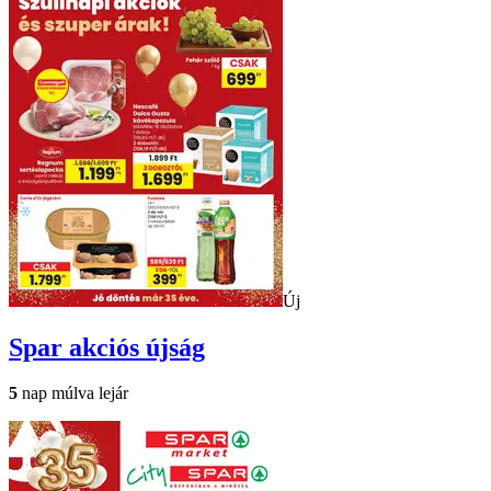
Új
Spar
akciós újság
5
nap múlva lejár