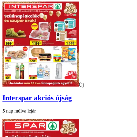
Új
Interspar
akciós újság
5
nap múlva lejár