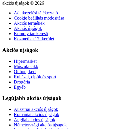
akciós újságok © 2026
Adatkezelési tájékoztató
Cookie beállítás módosítása
Akciós termékek
Akciós újságok
Komoly társkereső
Kozmetika 17. kerület
Akciós újságok
Hipermarket
Műszaki cikk
Otthon, kert
Ruházat, cipők és sport
Drogéria
Egyéb
Legújabb akciós újságok
Ausztriai akciós újságok
Romániai akciós újságok
Angliai akciós újságok
Németországi akciós újságok