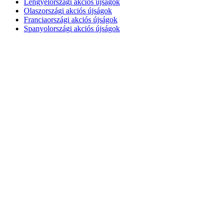
Lengyelországi akciós újságok
Olaszországi akciós újságok
Franciaországi akciós újságok
Spanyolországi akciós újságok