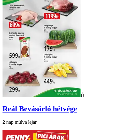
Új
Reál
Bevásárló hétvége
2
nap múlva lejár