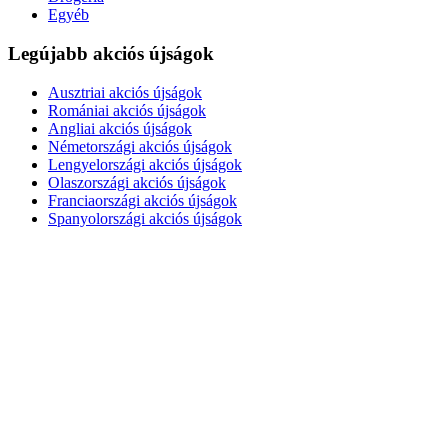
Egyéb
Legújabb akciós újságok
Ausztriai akciós újságok
Romániai akciós újságok
Angliai akciós újságok
Németországi akciós újságok
Lengyelországi akciós újságok
Olaszországi akciós újságok
Franciaországi akciós újságok
Spanyolországi akciós újságok