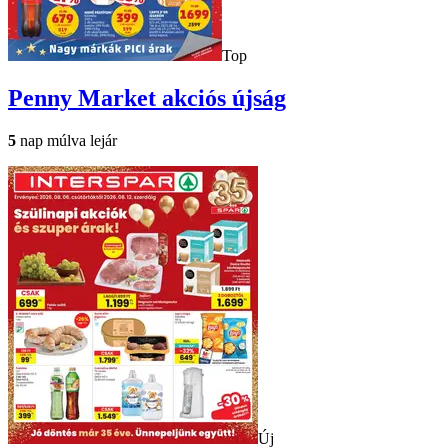
Top
Penny Market
akciós újság
5
nap múlva lejár
Új