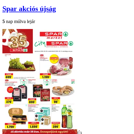
Spar
akciós újság
5
nap múlva lejár
Új