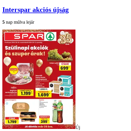
Interspar
akciós újság
5
nap múlva lejár
Új