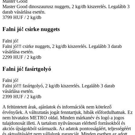
Master Good
Master Good dinoszaurusz nuggets, 2 kg/db kiszerelés. Legalább 3
darab vásárlása esetén.
3799 HUF
/ 2 kg/db
Falni jó! csirke nuggets
Falni jó!
Falni jó!!! csirke nuggets, 2 kg/db kiszerelés. Legalább 3 darab
vásárlása esetén.
2299 HUF
/ 2 kg/db
Falni jó! fasírtgolyó
Falni jó!
Falni jó!!! fasírtgolyó, 2 kg/db kiszerelés. Legalább 3 darab
vásárlása esetén.
2399 HUF
/ 2 kg/db
A feltüntetett árak, ajánlatok és információk nem kötelező
érvényűek. A változtatás jogát fenntartjuk, hibák előfordulhatnak. Ez
nem hivatalos METRO oldal. Minden márkanév és logó a jogos
tulajdonosát illeti. A tartalom nyilvánosan elérhető forrásokból és
akciós újságokból származik. Az adatok pontosságáért, teljességéért
és aktualitásáért nem vállalunk garanciát. Minden esetben az adott