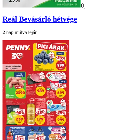
Új
Reál
Bevásárló hétvége
2
nap múlva lejár