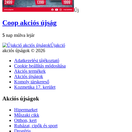
Új
Coop
akciós újság
5
nap múlva lejár
Újakció
akciós újságok © 2026
Adatkezelési tájékoztató
Cookie beállítás módosítása
Akciós termékek
Akciós újságok
Komoly társkereső
Kozmetika 17. kerület
Akciós újságok
Hipermarket
Műszaki cikk
Otthon, kert
Ruházat, cipők és sport
Drogéria