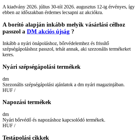
A kiadvány 2026. július 30-tól 2026. augusztus 12-ig érvényes, így
ebben az időszakban érdemes lecsapni az akciókra.
A borító alapján inkább melyik vásárlási célhoz
passzol a
DM akciós újság
?
Inkább a nyári önápoláshoz, bőrvédelemhez és frissítő
szépségápoláshoz passzol, tehát annak, aki szezonális termékeket
keres.
Nyári szépségápolási termékek
dm
Szezonális szépségápolási ajánlatok a dm nyári magazinjában.
HUF
/
Napozási termékek
dm
Nyári bőrvédő és napozáshoz kapcsolódó termékek.
HUF
/
Testápolási cikkek