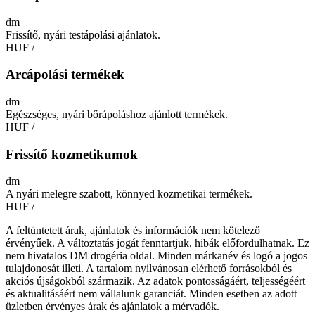
dm
Frissítő, nyári testápolási ajánlatok.
HUF
/
Arcápolási termékek
dm
Egészséges, nyári bőrápoláshoz ajánlott termékek.
HUF
/
Frissítő kozmetikumok
dm
A nyári melegre szabott, könnyed kozmetikai termékek.
HUF
/
A feltüntetett árak, ajánlatok és információk nem kötelező
érvényűek. A változtatás jogát fenntartjuk, hibák előfordulhatnak. Ez
nem hivatalos DM drogéria oldal. Minden márkanév és logó a jogos
tulajdonosát illeti. A tartalom nyilvánosan elérhető forrásokból és
akciós újságokból származik. Az adatok pontosságáért, teljességéért
és aktualitásáért nem vállalunk garanciát. Minden esetben az adott
üzletben érvényes árak és ajánlatok a mérvadók.