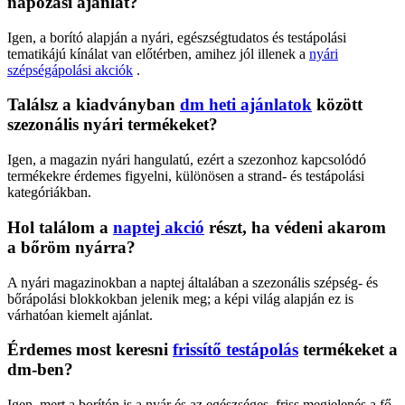
napozási ajánlat?
Igen, a borító alapján a nyári, egészségtudatos és testápolási
tematikájú kínálat van előtérben, amihez jól illenek a
nyári
szépségápolási akciók
.
Találsz a kiadványban
dm heti ajánlatok
között
szezonális nyári termékeket?
Igen, a magazin nyári hangulatú, ezért a szezonhoz kapcsolódó
termékekre érdemes figyelni, különösen a strand- és testápolási
kategóriákban.
Hol találom a
naptej akció
részt, ha védeni akarom
a bőröm nyárra?
A nyári magazinokban a naptej általában a szezonális szépség- és
bőrápolási blokkokban jelenik meg; a képi világ alapján ez is
várhatóan kiemelt ajánlat.
Érdemes most keresni
frissítő testápolás
termékeket a
dm-ben?
Igen, mert a borítón is a nyár és az egészséges, friss megjelenés a fő