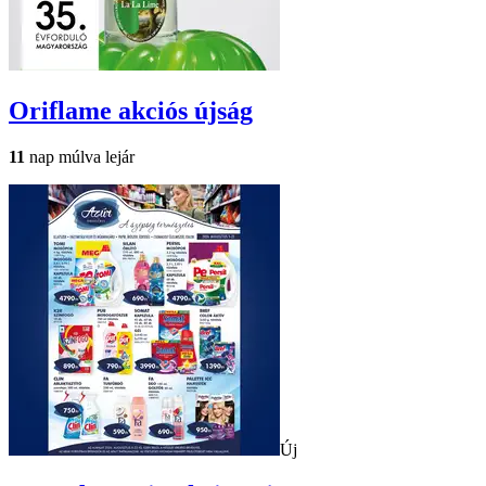
Oriflame
akciós újság
11
nap múlva lejár
Új