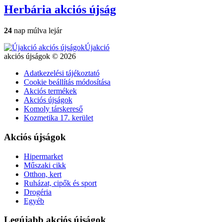
Herbária
akciós újság
24
nap múlva lejár
Újakció
akciós újságok © 2026
Adatkezelési tájékoztató
Cookie beállítás módosítása
Akciós termékek
Akciós újságok
Komoly társkereső
Kozmetika 17. kerület
Akciós újságok
Hipermarket
Műszaki cikk
Otthon, kert
Ruházat, cipők és sport
Drogéria
Egyéb
Legújabb akciós újságok