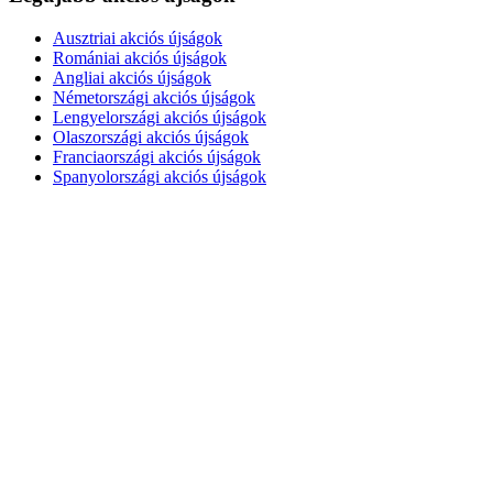
Ausztriai akciós újságok
Romániai akciós újságok
Angliai akciós újságok
Németországi akciós újságok
Lengyelországi akciós újságok
Olaszországi akciós újságok
Franciaországi akciós újságok
Spanyolországi akciós újságok