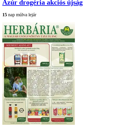
Azúr drogéria
akciós újság
15
nap múlva lejár