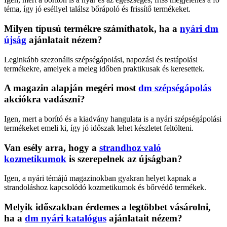
téma, így jó eséllyel találsz bőrápoló és frissítő termékeket.
Milyen típusú termékre számíthatok, ha a
nyári dm
újság
ajánlatait nézem?
Leginkább szezonális szépségápolási, napozási és testápolási
termékekre, amelyek a meleg időben praktikusak és keresettek.
A magazin alapján megéri most
dm szépségápolás
akciókra vadászni?
Igen, mert a borító és a kiadvány hangulata is a nyári szépségápolási
termékeket emeli ki, így jó időszak lehet készletet feltölteni.
Van esély arra, hogy a
strandhoz való
kozmetikumok
is szerepelnek az újságban?
Igen, a nyári témájú magazinokban gyakran helyet kapnak a
strandoláshoz kapcsolódó kozmetikumok és bőrvédő termékek.
Melyik időszakban érdemes a legtöbbet vásárolni,
ha a
dm nyári katalógus
ajánlatait nézem?