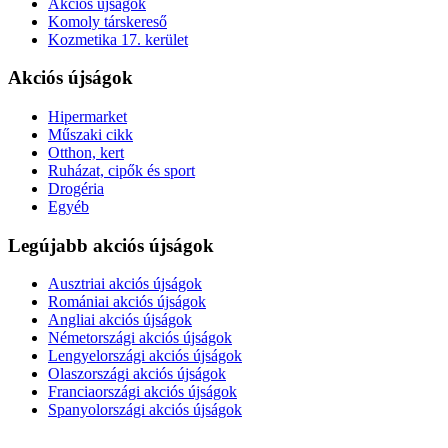
Akciós újságok
Komoly társkereső
Kozmetika 17. kerület
Akciós újságok
Hipermarket
Műszaki cikk
Otthon, kert
Ruházat, cipők és sport
Drogéria
Egyéb
Legújabb akciós újságok
Ausztriai akciós újságok
Romániai akciós újságok
Angliai akciós újságok
Németországi akciós újságok
Lengyelországi akciós újságok
Olaszországi akciós újságok
Franciaországi akciós újságok
Spanyolországi akciós újságok