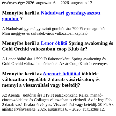
érvényessége: 2026. augusztus 6. – 2026. augusztus 12.
Mennyibe kerül a
Nádudvari gyorsfagyasztott
gombóc
?
A Nádudvari gyorsfagyasztott gombóc ára 799 Ft csomagonként.
Mini meggyes és szilvalekváros változatban kapható.
Mennyibe kerül a
Lenor öblítő
Spring awakening és
Gold Orchid változatban coop Klub ár?
A Lenor öblítő ára 1 599 Ft flakononként. Spring awakening és
Gold Orchid változatban érhető el. Az ár Coop Klub ár érvényes.
Mennyibe kerül az
Apenta+ üdítőital
többféle
változatban legalább 2 darab vásárlásakor, és
mennyi a visszaváltási vagy betétdíj?
Az Apenta+ üdítőital ára 319 Ft palackonként. Relax, mangó-
citrom-zöldalma és Collagen változatban is elérhető. Az ár legalább
2 darab vásárlásakor érvényes. Visszaváltási vagy betétdíj: 50 Ft. Az
ajánlat érvényessége: 2026. augusztus 6. – 2026. augusztus 12.