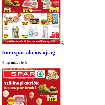
Új
Interspar
akciós újság
4
nap múlva lejár