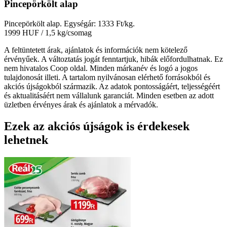
Pincepörkölt alap
Pincepörkölt alap. Egységár: 1333 Ft/kg.
1999 HUF
/ 1,5 kg/csomag
A feltüntetett árak, ajánlatok és információk nem kötelező
érvényűek. A változtatás jogát fenntartjuk, hibák előfordulhatnak. Ez
nem hivatalos Coop oldal. Minden márkanév és logó a jogos
tulajdonosát illeti. A tartalom nyilvánosan elérhető forrásokból és
akciós újságokból származik. Az adatok pontosságáért, teljességéért
és aktualitásáért nem vállalunk garanciát. Minden esetben az adott
üzletben érvényes árak és ajánlatok a mérvadók.
Ezek az akciós újságok is érdekesek
lehetnek