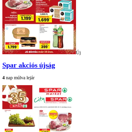
Új
Spar
akciós újság
4
nap múlva lejár