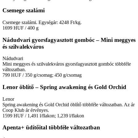
Csemege szalámi
Csemege szalámi. Egységár: 4248 Ft/kg.
1699 HUF
/ 400 g
Nádudvari gyorsfagyasztott gombóc – Mini meggyes
és szilvalekváros
Nádudvari
Mini meggyes és szilvalekváros gyorsfagyasztott gombóc többféle
változatban.
799 HUF
/ 350 g/csomag; 450 g/csomag
Lenor öblítő – Spring awakening és Gold Orchid
Lenor
Spring awakening és Gold Orchid öblítő többféle változatban. Az ár
Coop Klub ár érvényes.
1599 HUF
/ 1,491 l/flakon; 1,239 l/flakon
Apenta+ üdítőital többféle változatban