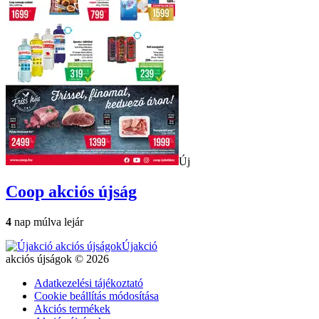
Új
Coop
akciós újság
4
nap múlva lejár
Újakció
akciós újságok © 2026
Adatkezelési tájékoztató
Cookie beállítás módosítása
Akciós termékek