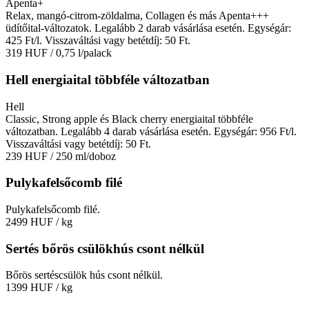
Apenta+
Relax, mangó-citrom-zöldalma, Collagen és más Apenta+++
üdítőital-változatok. Legalább 2 darab vásárlása esetén. Egységár:
425 Ft/l. Visszaváltási vagy betétdíj: 50 Ft.
319 HUF
/ 0,75 l/palack
Hell energiaital többféle változatban
Hell
Classic, Strong apple és Black cherry energiaital többféle
változatban. Legalább 4 darab vásárlása esetén. Egységár: 956 Ft/l.
Visszaváltási vagy betétdíj: 50 Ft.
239 HUF
/ 250 ml/doboz
Pulykafelsőcomb filé
Pulykafelsőcomb filé.
2499 HUF
/ kg
Sertés bőrös csülökhús csont nélkül
Bőrös sertéscsülök hús csont nélkül.
1399 HUF
/ kg