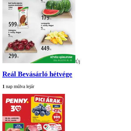
Új
Reál
Bevásárló hétvége
1
nap múlva lejár