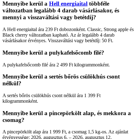
Mennyibe kerül a
Hell energiaital
többféle
változatban legalább 4 darab vásárlásakor, és
mennyi a visszaváltási vagy betétdíj?
A Hell energiaital ára 239 Ft dobozonként. Classic, Strong apple és
Black cherry változatban kapható. Az ár legalább 4 darab
vásárlásakor érvényes. Visszaváltási vagy betétdíj: 50 Ft.
Mennyibe kerül a pulykafelsőcomb filé?
A pulykafelsőcomb filé ára 2 499 Ft kilogrammonként.
Mennyibe kerül a sertés bőrös csülökhús csont
nélkül?
A sertés bőrös csülökhús csont nélkül ára 1 399 Ft
kilogrammonként.
Mennyibe kerül a pincepörkölt alap, és mekkora a
csomag?
A pincepörkölt alap ára 1 999 Ft, a csomag 1,5 kg-os. Az ajánlat
érvényessége: 2026. augusztus 6. – 2026. augusztus 12.