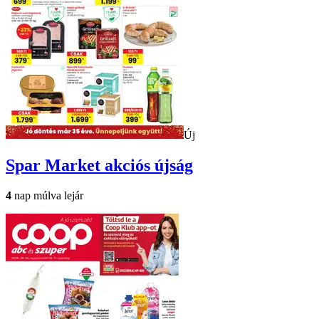
Új
Spar Market
akciós újság
4
nap múlva lejár