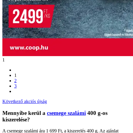
1
1
2
3
Következő akciós újság
Mennyibe kerül a
csemege szalámi
400 g-os
kiszerelése?
A csemege szalámi ára 1 699 Ft, a kiszerelés 400 g. Az ajánlat