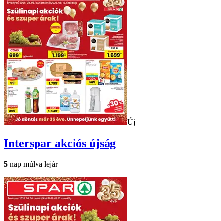
Új
Interspar
akciós újság
5
nap múlva lejár