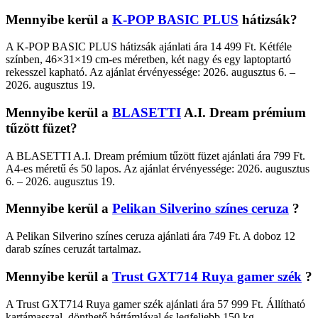
Mennyibe kerül a
K-POP BASIC PLUS
hátizsák?
A K-POP BASIC PLUS hátizsák ajánlati ára 14 499 Ft. Kétféle
színben, 46×31×19 cm-es méretben, két nagy és egy laptoptartó
rekesszel kapható. Az ajánlat érvényessége: 2026. augusztus 6. –
2026. augusztus 19.
Mennyibe kerül a
BLASETTI
A.I. Dream prémium
tűzött füzet?
A BLASETTI A.I. Dream prémium tűzött füzet ajánlati ára 799 Ft.
A4-es méretű és 50 lapos. Az ajánlat érvényessége: 2026. augusztus
6. – 2026. augusztus 19.
Mennyibe kerül a
Pelikan Silverino színes ceruza
?
A Pelikan Silverino színes ceruza ajánlati ára 749 Ft. A doboz 12
darab színes ceruzát tartalmaz.
Mennyibe kerül a
Trust GXT714 Ruya gamer szék
?
A Trust GXT714 Ruya gamer szék ajánlati ára 57 999 Ft. Állítható
kartámasszal, dönthető háttámlával és legfeljebb 150 kg