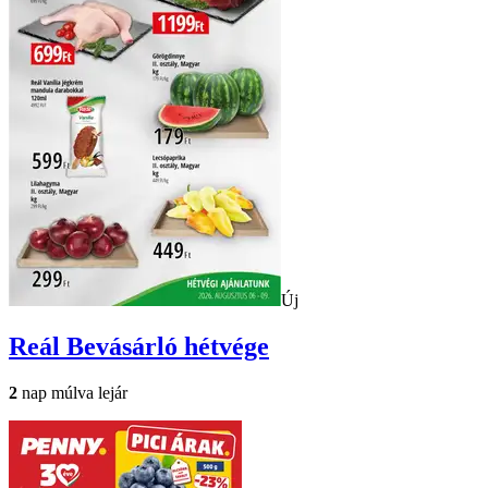
Új
Reál
Bevásárló hétvége
2
nap múlva lejár