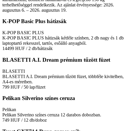
terhelhetőséggel rendelkezik. Az ajánlat érvényessége: 2026.
augusztus 6. – 2026. augusztus 19.
K-POP Basic Plus hátizsák
K-POP BASIC PLUS
K-POP BASIC PLUS hátizsák kétféle színben, 2 db nagy és 1 db
laptoptartó rekesszel, tartós, esőálló anyagból.
14499 HUF
/ 2 db/hátizsák
BLASETTI A.I. Dream prémium tűzött füzet
BLASETTI
BLASETTI A.I. Dream prémium tűzött füzet, többféle kivitelben,
A4-es méretben.
799 HUF
/ 50 lap/füzet
Pelikan Silverino színes ceruza
Pelikan
Pelikan Silverino színes ceruza 12 darabos dobozban.
749 HUF
/ 12 db/doboz