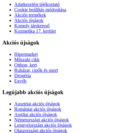
Adatkezelési tájékoztató
Cookie beállítás módosítása
Akciós termékek
Akciós újságok
Komoly társkereső
Kozmetika 17. kerület
Akciós újságok
Hipermarket
Műszaki cikk
Otthon, kert
Ruházat, cipők és sport
Drogéria
Egyéb
Legújabb akciós újságok
Ausztriai akciós újságok
Romániai akciós újságok
Angliai akciós újságok
Németországi akciós újságok
Lengyelországi akciós újságok
Olaszországi akciós újságok