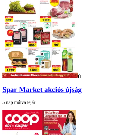
Új
Spar Market
akciós újság
5
nap múlva lejár