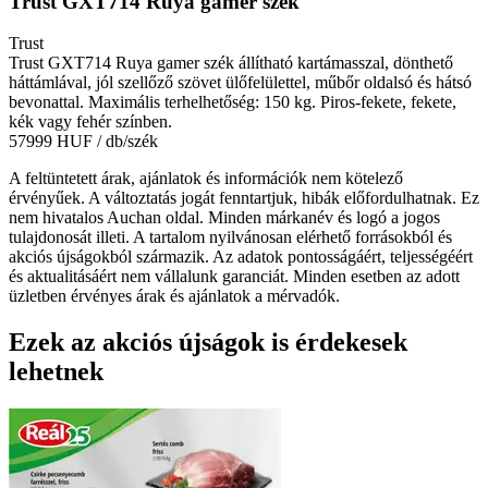
Trust GXT714 Ruya gamer szék
Trust
Trust GXT714 Ruya gamer szék állítható kartámasszal, dönthető
háttámlával, jól szellőző szövet ülőfelülettel, műbőr oldalsó és hátsó
bevonattal. Maximális terhelhetőség: 150 kg. Piros-fekete, fekete,
kék vagy fehér színben.
57999 HUF
/ db/szék
A feltüntetett árak, ajánlatok és információk nem kötelező
érvényűek. A változtatás jogát fenntartjuk, hibák előfordulhatnak. Ez
nem hivatalos Auchan oldal. Minden márkanév és logó a jogos
tulajdonosát illeti. A tartalom nyilvánosan elérhető forrásokból és
akciós újságokból származik. Az adatok pontosságáért, teljességéért
és aktualitásáért nem vállalunk garanciát. Minden esetben az adott
üzletben érvényes árak és ajánlatok a mérvadók.
Ezek az akciós újságok is érdekesek
lehetnek