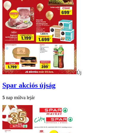
Új
Spar
akciós újság
5
nap múlva lejár