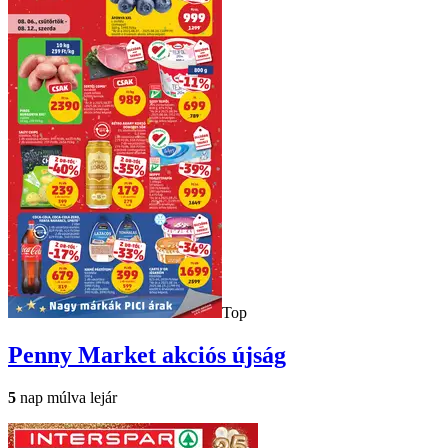
Top
Penny Market
akciós újság
5
nap múlva lejár