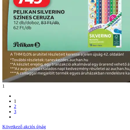
1
1
2
3
Következő akciós újság