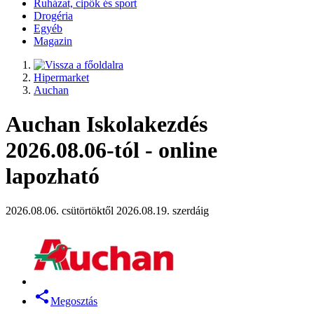
Ruházat, cipők és sport
Drogéria
Egyéb
Magazin
Hipermarket
Auchan
Auchan Iskolakezdés
2026.08.06-tól - online
lapozható
2026.08.06. csütörtöktől 2026.08.19. szerdáig
Megosztás