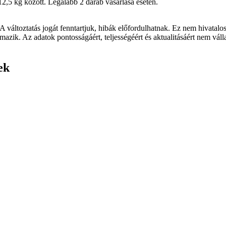
,5 kg között. Legalább 2 darab vásárlása esetén.
A változtatás jogát fenntartjuk, hibák előfordulhatnak. Ez nem hivatalos
mazik. Az adatok pontosságáért, teljességéért és aktualitásáért nem vál
ek