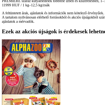
PREMIERE száraz kutyaeledelek többféle ízben és kiszerelésben, 1–12
11999 HUF
/ 1 kg–12,5 kg/zsák
A feltüntetett árak, ajánlatok és információk nem kötelező érvényűek. 
A tartalom nyilvánosan elérhető forrásokból és akciós újságokból szár
ajánlatok a mérvadók.
Ezek az akciós újságok is érdekesek lehetn