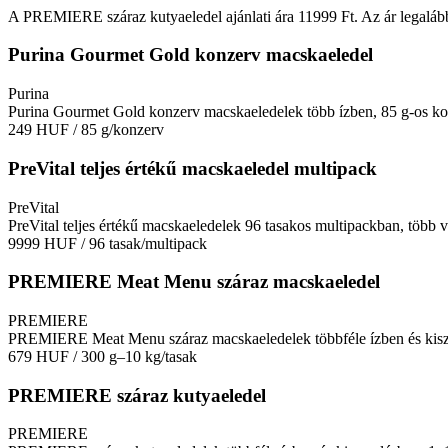
A PREMIERE száraz kutyaeledel ajánlati ára 11999 Ft. Az ár legalább
Purina Gourmet Gold konzerv macskaeledel
Purina
Purina Gourmet Gold konzerv macskaeledelek több ízben, 85 g-os ko
249 HUF
/ 85 g/konzerv
PreVital teljes értékű macskaeledel multipack
PreVital
PreVital teljes értékű macskaeledelek 96 tasakos multipackban, több 
9999 HUF
/ 96 tasak/multipack
PREMIERE Meat Menu száraz macskaeledel
PREMIERE
PREMIERE Meat Menu száraz macskaeledelek többféle ízben és kiszer
679 HUF
/ 300 g–10 kg/tasak
PREMIERE száraz kutyaeledel
PREMIERE