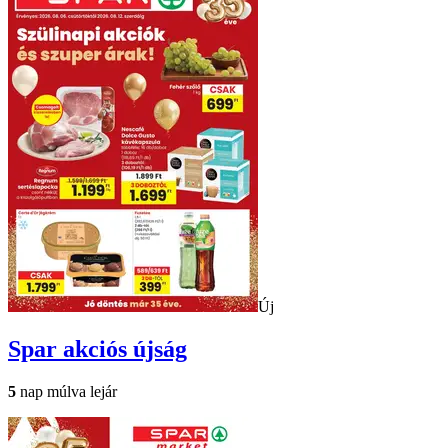
Új
Spar
akciós újság
5
nap múlva lejár