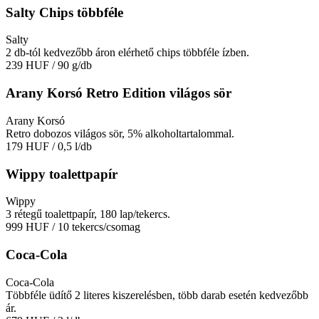
Salty Chips többféle
Salty
2 db-tól kedvezőbb áron elérhető chips többféle ízben.
239 HUF
/ 90 g/db
Arany Korsó Retro Edition világos sör
Arany Korsó
Retro dobozos világos sör, 5% alkoholtartalommal.
179 HUF
/ 0,5 l/db
Wippy toalettpapír
Wippy
3 rétegű toalettpapír, 180 lap/tekercs.
999 HUF
/ 10 tekercs/csomag
Coca-Cola
Coca-Cola
Többféle üdítő 2 literes kiszerelésben, több darab esetén kedvezőbb
ár.