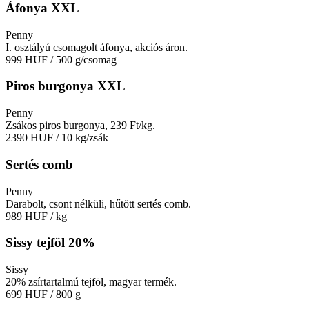
Áfonya XXL
Penny
I. osztályú csomagolt áfonya, akciós áron.
999 HUF
/ 500 g/csomag
Piros burgonya XXL
Penny
Zsákos piros burgonya, 239 Ft/kg.
2390 HUF
/ 10 kg/zsák
Sertés comb
Penny
Darabolt, csont nélküli, hűtött sertés comb.
989 HUF
/ kg
Sissy tejföl 20%
Sissy
20% zsírtartalmú tejföl, magyar termék.
699 HUF
/ 800 g