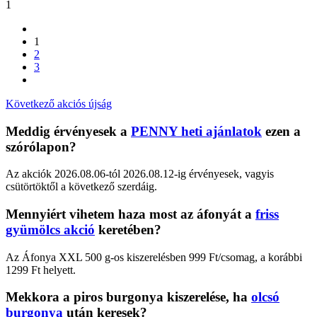
1
1
2
3
Következő akciós újság
Meddig érvényesek a
PENNY heti ajánlatok
ezen a
szórólapon?
Az akciók 2026.08.06-tól 2026.08.12-ig érvényesek, vagyis
csütörtöktől a következő szerdáig.
Mennyiért vihetem haza most az áfonyát a
friss
gyümölcs akció
keretében?
Az Áfonya XXL 500 g-os kiszerelésben 999 Ft/csomag, a korábbi
1299 Ft helyett.
Mekkora a piros burgonya kiszerelése, ha
olcsó
burgonya
után keresek?