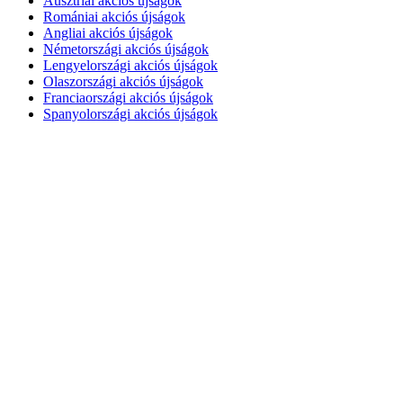
Ausztriai akciós újságok
Romániai akciós újságok
Angliai akciós újságok
Németországi akciós újságok
Lengyelországi akciós újságok
Olaszországi akciós újságok
Franciaországi akciós újságok
Spanyolországi akciós újságok