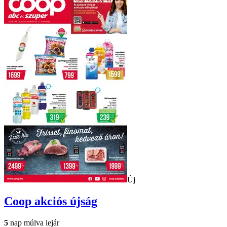
Új
Coop
akciós újság
5
nap múlva lejár