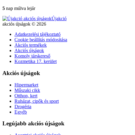
5
nap múlva lejár
Újakció
akciós újságok © 2026
Adatkezelési tájékoztató
Cookie beállítás módosítása
Akciós termékek
Akciós újságok
Komoly társkereső
Kozmetika 17. kerület
Akciós újságok
Hipermarket
Műszaki cikk
Otthon, kert
Ruházat, cipők és sport
Drogéria
Egyéb
Legújabb akciós újságok