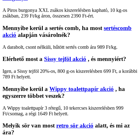
A Piros burgonya XXL zsákos kiszerelésben kapható, 10 kg-os
zsákban, 239 Ft/kg áron, összesen 2390 Ft-ért.
Mennyibe kerül a sertés comb, ha most
sertéscomb
akció
alapján vásárolnék?
A darabolt, csont nélküli, hűtött sertés comb ára 989 Ft/kg.
Elérhető most a
Sissy tejföl akció
, és mennyiért?
Igen, a Sissy tejföl 20%-os, 800 g-os kiszerelésben 699 Ft, a korábbi
789 Ft helyett.
Mennyibe kerül a
Wippy toalettpapír akció
, ha
egyszerre többet veszek?
A Wippy toalettpapír 3 rétegű, 10 tekercses kiszerelésben 999
Ft/csomag, a régi 1649 Ft helyett.
Melyik sör van most
retro sör akció
alatt, és mi az
ára?