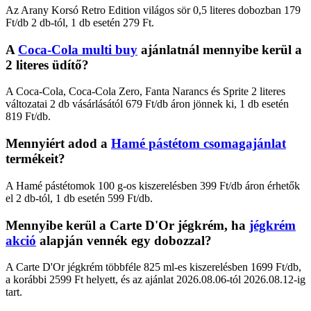
Az Arany Korsó Retro Edition világos sör 0,5 literes dobozban 179
Ft/db 2 db-tól, 1 db esetén 279 Ft.
A
Coca-Cola multi buy
ajánlatnál mennyibe kerül a
2 literes üdítő?
A Coca-Cola, Coca-Cola Zero, Fanta Narancs és Sprite 2 literes
változatai 2 db vásárlásától 679 Ft/db áron jönnek ki, 1 db esetén
819 Ft/db.
Mennyiért adod a
Hamé pástétom csomagajánlat
termékeit?
A Hamé pástétomok 100 g-os kiszerelésben 399 Ft/db áron érhetők
el 2 db-tól, 1 db esetén 599 Ft/db.
Mennyibe kerül a Carte D'Or jégkrém, ha
jégkrém
akció
alapján vennék egy dobozzal?
A Carte D'Or jégkrém többféle 825 ml-es kiszerelésben 1699 Ft/db,
a korábbi 2599 Ft helyett, és az ajánlat 2026.08.06-tól 2026.08.12-ig
tart.