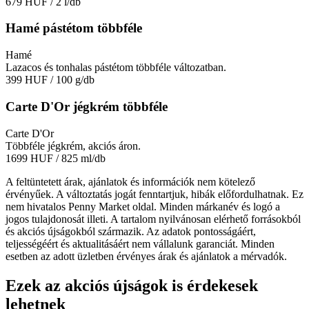
679 HUF
/ 2 l/db
Hamé pástétom többféle
Hamé
Lazacos és tonhalas pástétom többféle változatban.
399 HUF
/ 100 g/db
Carte D'Or jégkrém többféle
Carte D'Or
Többféle jégkrém, akciós áron.
1699 HUF
/ 825 ml/db
A feltüntetett árak, ajánlatok és információk nem kötelező
érvényűek. A változtatás jogát fenntartjuk, hibák előfordulhatnak. Ez
nem hivatalos Penny Market oldal. Minden márkanév és logó a
jogos tulajdonosát illeti. A tartalom nyilvánosan elérhető forrásokból
és akciós újságokból származik. Az adatok pontosságáért,
teljességéért és aktualitásáért nem vállalunk garanciát. Minden
esetben az adott üzletben érvényes árak és ajánlatok a mérvadók.
Ezek az akciós újságok is érdekesek
lehetnek