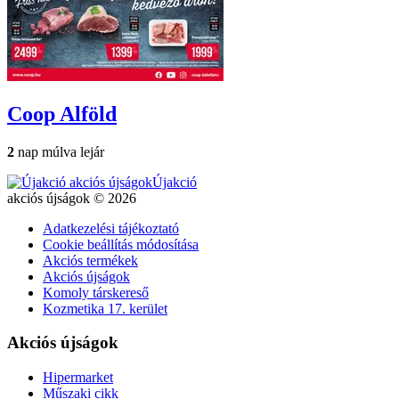
Coop
Alföld
2
nap múlva lejár
Újakció
akciós újságok © 2026
Adatkezelési tájékoztató
Cookie beállítás módosítása
Akciós termékek
Akciós újságok
Komoly társkereső
Kozmetika 17. kerület
Akciós újságok
Hipermarket
Műszaki cikk