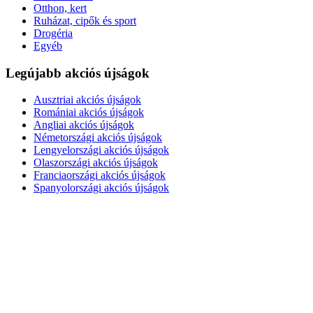
Otthon, kert
Ruházat, cipők és sport
Drogéria
Egyéb
Legújabb akciós újságok
Ausztriai akciós újságok
Romániai akciós újságok
Angliai akciós újságok
Németországi akciós újságok
Lengyelországi akciós újságok
Olaszországi akciós újságok
Franciaországi akciós újságok
Spanyolországi akciós újságok