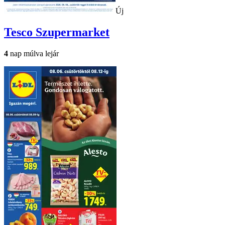
Új
Tesco
Szupermarket
4
nap múlva lejár