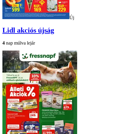
Új
Lidl
akciós újság
4
nap múlva lejár