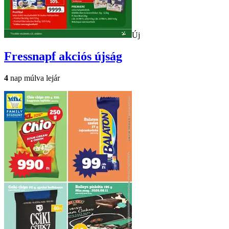
Új
Fressnapf
akciós újság
4
nap múlva lejár