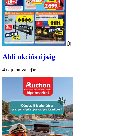
Új
Aldi
akciós újság
4
nap múlva lejár