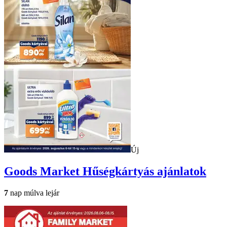
Új
Goods Market
Hűségkártyás ajánlatok
7
nap múlva lejár