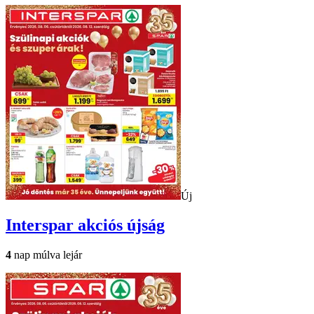
Új
Interspar
akciós újság
4
nap múlva lejár