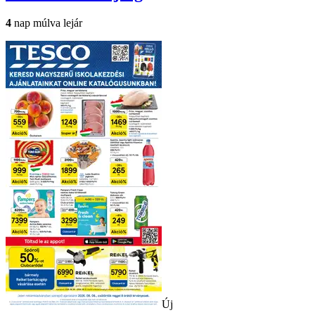
4
nap múlva lejár
Új