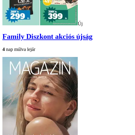
Új
Family Diszkont
akciós újság
4
nap múlva lejár