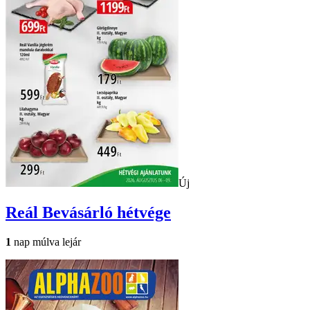
Új
Reál
Bevásárló hétvége
1
nap múlva lejár