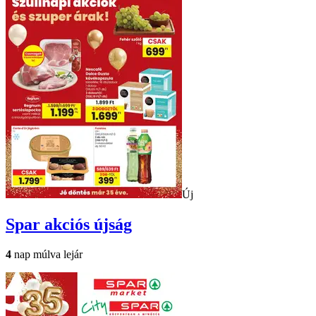
Új
Spar
akciós újság
4
nap múlva lejár