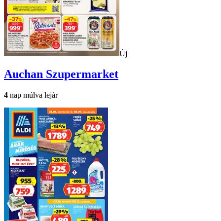
Új
Auchan
Szupermarket
4
nap múlva lejár