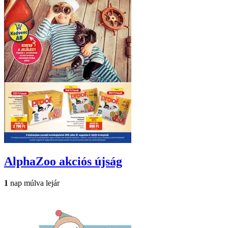
AlphaZoo
akciós újság
1
nap múlva lejár