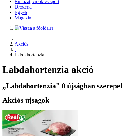
Ruházat, cipők és sport
Drogéria
Egyéb
Magazin
Akciós
l
Labdahortenzia
Labdahortenzia akció
„Labdahortenzia" 0 újságban szerepel
Akciós újságok