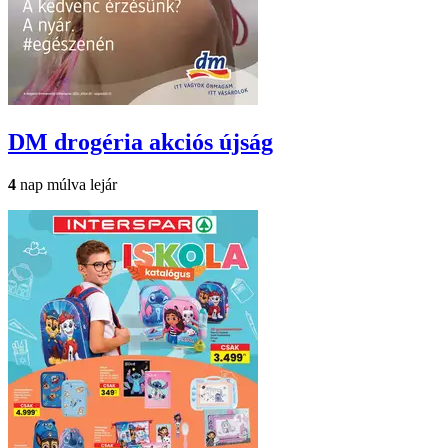
DM drogéria
akciós újság
4
nap múlva lejár