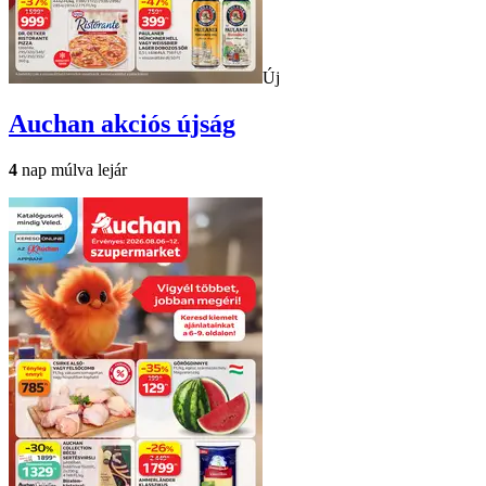
Új
Auchan
akciós újság
4
nap múlva lejár