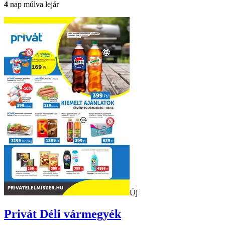
4
nap múlva lejár
Új
Privát
Déli vármegyék