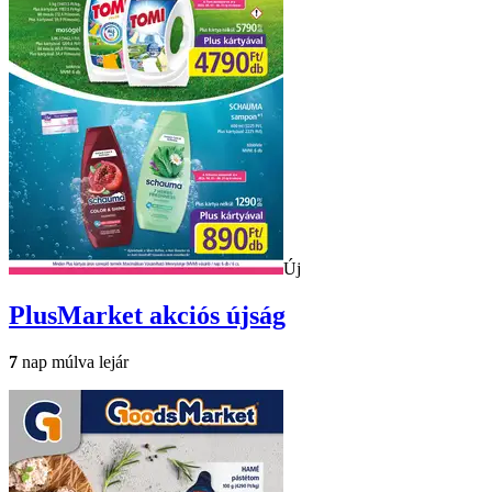
Új
PlusMarket
akciós újság
7
nap múlva lejár