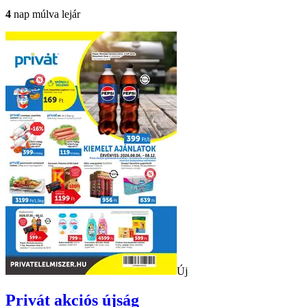
4
nap múlva lejár
Új
Privát
akciós újság