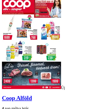
Új
Coop
Alföld
4
nap múlva lejár