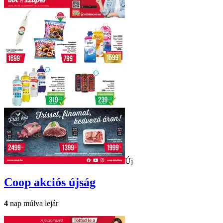
Új
Coop
akciós újság
4
nap múlva lejár