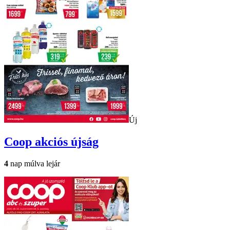
Új
Coop
akciós újság
4
nap múlva lejár