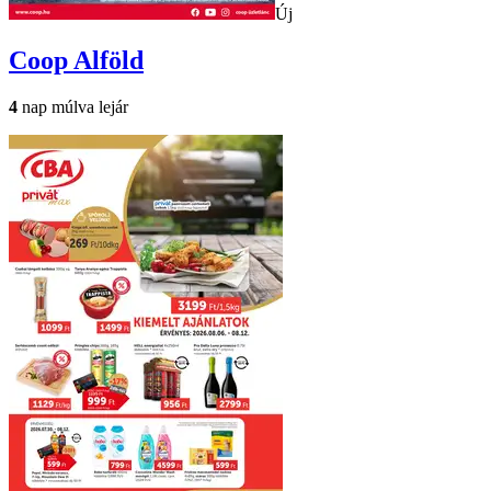
Új
Coop
Alföld
4
nap múlva lejár