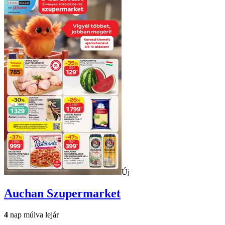
Új
Auchan
Szupermarket
4
nap múlva lejár