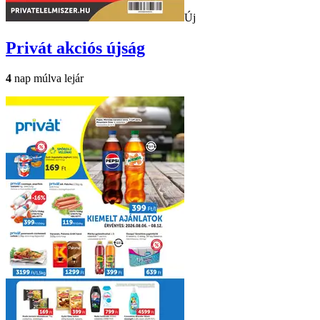
Új
Privát
akciós újság
4
nap múlva lejár