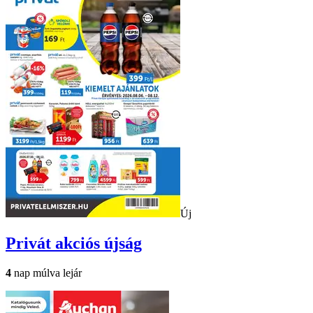
Új
Privát
akciós újság
4
nap múlva lejár