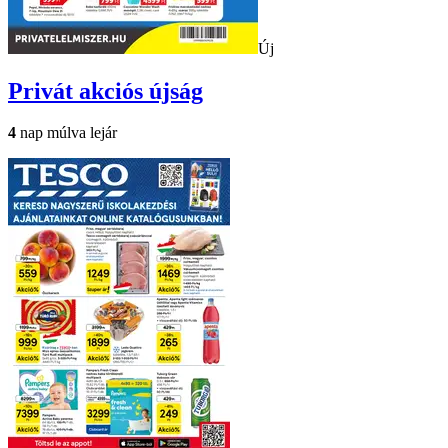
Új
Privát
akciós újság
4
nap múlva lejár