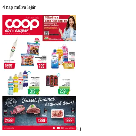
4
nap múlva lejár
Új