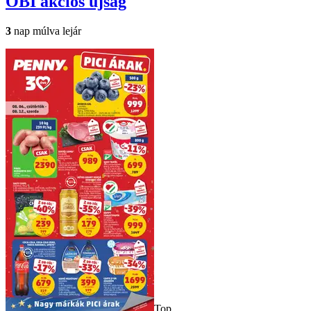
OBI
akciós újság
3
nap múlva lejár
Top