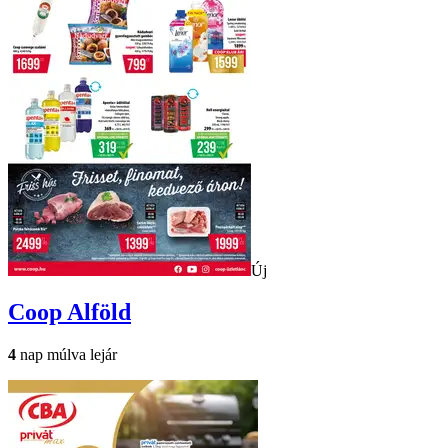
Új
Coop
Alföld
4
nap múlva lejár