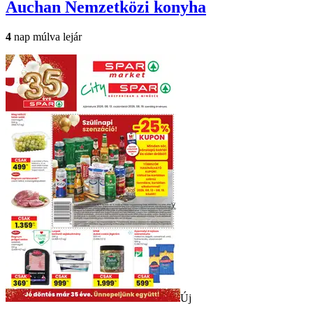
Auchan
Nemzetközi konyha
4
nap múlva lejár
Új