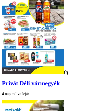
Új
Privát
Déli vármegyék
4
nap múlva lejár