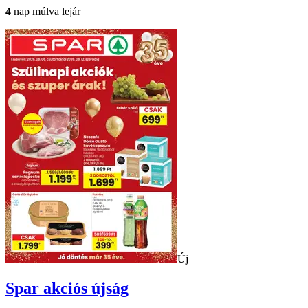
4
nap múlva lejár
Új
Spar
akciós újság