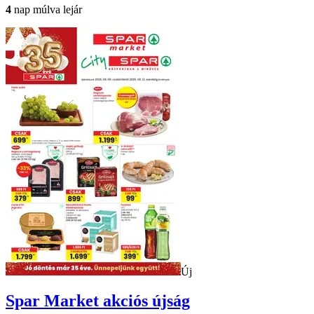
4
nap múlva lejár
Új
Spar Market
akciós újság