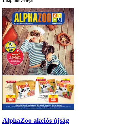
1
nap múlva lejár
AlphaZoo
akciós újság