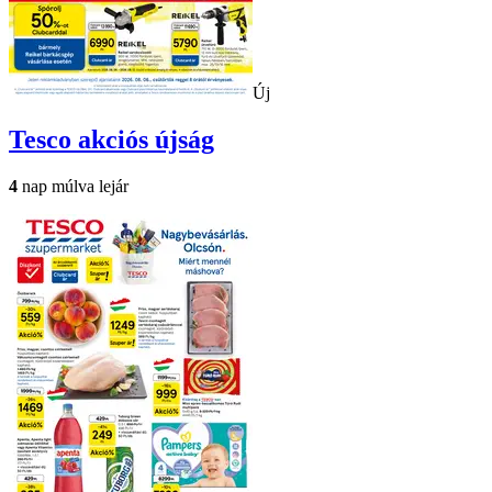
Új
Tesco
akciós újság
4
nap múlva lejár