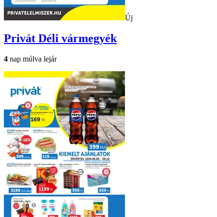
Új
Privát
Déli vármegyék
4
nap múlva lejár