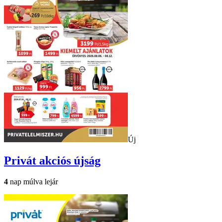
Új
Privát
akciós újság
4
nap múlva lejár