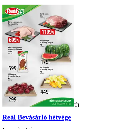
Új
Reál
Bevásárló hétvége