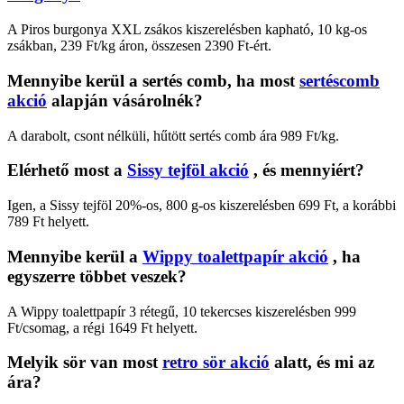
A Piros burgonya XXL zsákos kiszerelésben kapható, 10 kg-os
zsákban, 239 Ft/kg áron, összesen 2390 Ft-ért.
Mennyibe kerül a sertés comb, ha most
sertéscomb
akció
alapján vásárolnék?
A darabolt, csont nélküli, hűtött sertés comb ára 989 Ft/kg.
Elérhető most a
Sissy tejföl akció
, és mennyiért?
Igen, a Sissy tejföl 20%-os, 800 g-os kiszerelésben 699 Ft, a korábbi
789 Ft helyett.
Mennyibe kerül a
Wippy toalettpapír akció
, ha
egyszerre többet veszek?
A Wippy toalettpapír 3 rétegű, 10 tekercses kiszerelésben 999
Ft/csomag, a régi 1649 Ft helyett.
Melyik sör van most
retro sör akció
alatt, és mi az
ára?