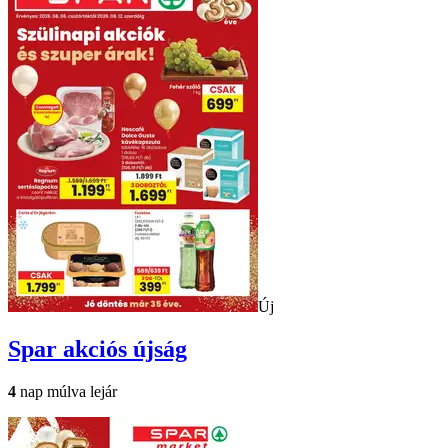
Új
Spar
akciós újság
4
nap múlva lejár