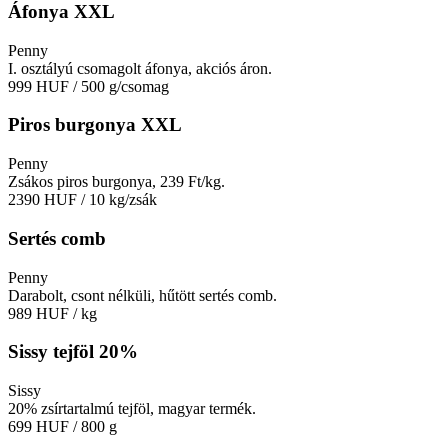
Áfonya XXL
Penny
I. osztályú csomagolt áfonya, akciós áron.
999 HUF
/ 500 g/csomag
Piros burgonya XXL
Penny
Zsákos piros burgonya, 239 Ft/kg.
2390 HUF
/ 10 kg/zsák
Sertés comb
Penny
Darabolt, csont nélküli, hűtött sertés comb.
989 HUF
/ kg
Sissy tejföl 20%
Sissy
20% zsírtartalmú tejföl, magyar termék.
699 HUF
/ 800 g