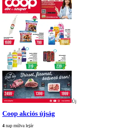
Új
Coop
akciós újság
4
nap múlva lejár