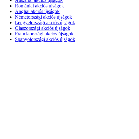
Ausztriai akciós újságok
Romániai akciós újságok
Angliai akciós újságok
Németországi akciós újságok
Lengyelországi akciós újságok
Olaszországi akciós újságok
Franciaországi akciós újságok
Spanyolországi akciós újságok