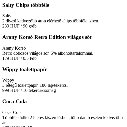
Salty Chips többféle
Salty
2 db-tól kedvezőbb áron elérhető chips többféle ízben.
239 HUF
/ 90 g/db
Arany Korsó Retro Edition világos sör
Arany Korsó
Retro dobozos világos sör, 5% alkoholtartalommal.
179 HUF
/ 0,5 l/db
Wippy toalettpapír
Wippy
3 rétegű toalettpapír, 180 lap/tekercs.
999 HUF
/ 10 tekercs/csomag
Coca-Cola
Coca-Cola
Többféle üdítő 2 literes kiszerelésben, több darab esetén kedvezőbb
ár.