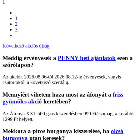
1
1
2
3
Következő akciós újság
Meddig érvényesek a
PENNY heti ajánlatok
ezen a
szórólapon?
Az akciók 2026.08.06-tól 2026.08.12-ig érvényesek, vagyis
csütörtöktől a következő szerdáig.
Mennyiért vihetem haza most az áfonyát a
friss
gyümölcs akció
keretében?
Az Áfonya XXL 500 g-os kiszerelésben 999 Ft/csomag, a korábbi
1299 Ft helyett.
Mekkora a piros burgonya kiszerelése, ha
olcsó
burgonya
után keresek?