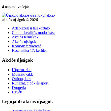
4
nap múlva lejár
Újakció
akciós újságok © 2026
Adatkezelési tájékoztató
Cookie beállítás módosítása
Akciós termékek
Akciós újságok
Komoly társkereső
Kozmetika 17. kerület
Akciós újságok
Hipermarket
Műszaki cikk
Otthon, kert
Ruházat, cipők és sport
Drogéria
Egyéb
Legújabb akciós újságok