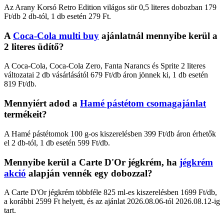
Az Arany Korsó Retro Edition világos sör 0,5 literes dobozban 179
Ft/db 2 db-tól, 1 db esetén 279 Ft.
A
Coca-Cola multi buy
ajánlatnál mennyibe kerül a
2 literes üdítő?
A Coca-Cola, Coca-Cola Zero, Fanta Narancs és Sprite 2 literes
változatai 2 db vásárlásától 679 Ft/db áron jönnek ki, 1 db esetén
819 Ft/db.
Mennyiért adod a
Hamé pástétom csomagajánlat
termékeit?
A Hamé pástétomok 100 g-os kiszerelésben 399 Ft/db áron érhetők
el 2 db-tól, 1 db esetén 599 Ft/db.
Mennyibe kerül a Carte D'Or jégkrém, ha
jégkrém
akció
alapján vennék egy dobozzal?
A Carte D'Or jégkrém többféle 825 ml-es kiszerelésben 1699 Ft/db,
a korábbi 2599 Ft helyett, és az ajánlat 2026.08.06-tól 2026.08.12-ig
tart.