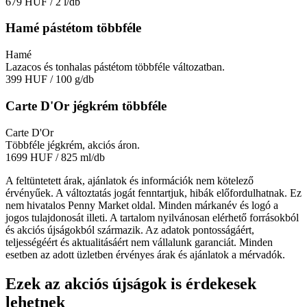
679 HUF
/ 2 l/db
Hamé pástétom többféle
Hamé
Lazacos és tonhalas pástétom többféle változatban.
399 HUF
/ 100 g/db
Carte D'Or jégkrém többféle
Carte D'Or
Többféle jégkrém, akciós áron.
1699 HUF
/ 825 ml/db
A feltüntetett árak, ajánlatok és információk nem kötelező
érvényűek. A változtatás jogát fenntartjuk, hibák előfordulhatnak. Ez
nem hivatalos Penny Market oldal. Minden márkanév és logó a
jogos tulajdonosát illeti. A tartalom nyilvánosan elérhető forrásokból
és akciós újságokból származik. Az adatok pontosságáért,
teljességéért és aktualitásáért nem vállalunk garanciát. Minden
esetben az adott üzletben érvényes árak és ajánlatok a mérvadók.
Ezek az akciós újságok is érdekesek
lehetnek