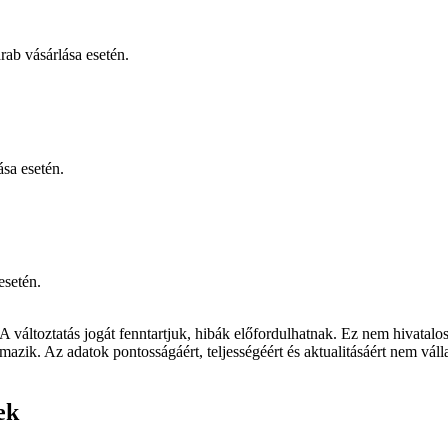
ab vásárlása esetén.
ása esetén.
esetén.
 A változtatás jogát fenntartjuk, hibák előfordulhatnak. Ez nem hivata
mazik. Az adatok pontosságáért, teljességéért és aktualitásáért nem vál
ek