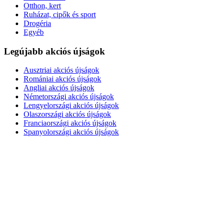
Otthon, kert
Ruházat, cipők és sport
Drogéria
Egyéb
Legújabb akciós újságok
Ausztriai akciós újságok
Romániai akciós újságok
Angliai akciós újságok
Németországi akciós újságok
Lengyelországi akciós újságok
Olaszországi akciós újságok
Franciaországi akciós újságok
Spanyolországi akciós újságok