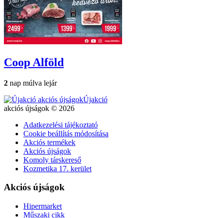
Coop
Alföld
2
nap múlva lejár
Újakció
akciós újságok © 2026
Adatkezelési tájékoztató
Cookie beállítás módosítása
Akciós termékek
Akciós újságok
Komoly társkereső
Kozmetika 17. kerület
Akciós újságok
Hipermarket
Műszaki cikk