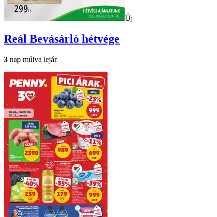
Új
Reál
Bevásárló hétvége
3
nap múlva lejár