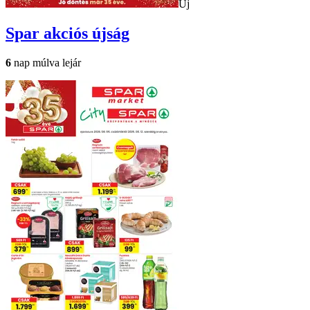
Új
Spar
akciós újság
6
nap múlva lejár