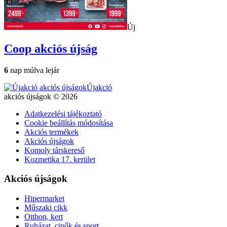
Új
Coop
akciós újság
6
nap múlva lejár
Újakció
akciós újságok © 2026
Adatkezelési tájékoztató
Cookie beállítás módosítása
Akciós termékek
Akciós újságok
Komoly társkereső
Kozmetika 17. kerület
Akciós újságok
Hipermarket
Műszaki cikk
Otthon, kert
Ruházat, cipők és sport