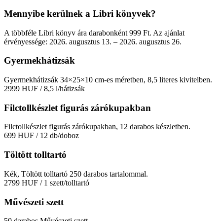
Mennyibe kerülnek a Libri könyvek?
A többféle Libri könyv ára darabonként 999 Ft. Az ajánlat
érvényessége: 2026. augusztus 13. – 2026. augusztus 26.
Gyermekhátizsák
Gyermekhátizsák 34×25×10 cm-es méretben, 8,5 literes kivitelben.
2999 HUF
/ 8,5 l/hátizsák
Filctollkészlet figurás zárókupakban
Filctollkészlet figurás zárókupakban, 12 darabos készletben.
699 HUF
/ 12 db/doboz
Töltött tolltartó
Kék, Töltött tolltartó 250 darabos tartalommal.
2799 HUF
/ 1 szett/tolltartó
Művészeti szett
50 darabos Művészeti szett.