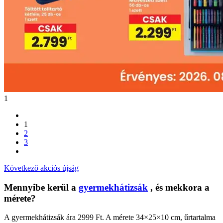
1
1
2
3
Következő akciós újság
Mennyibe kerül a
gyermekhátizsák
, és mekkora a
mérete?
A gyermekhátizsák ára 2999 Ft. A mérete 34×25×10 cm, űrtartalma