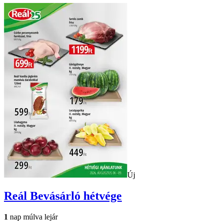
Új
Reál
Bevásárló hétvége
1
nap múlva lejár