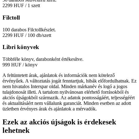
2299 HUF
/ 1 szett
Filctoll
100 darabos Filctollkészlet.
2299 HUF
/ 100 db/szett
Libri könyvek
Többféle könyv, darabonként értékesítve.
999 HUF
/ könyv
A feltüntetett árak, ajánlatok és információk nem kötelező
érvényűek. A változtatás jogát fenntartjuk, hibák előfordulhatnak. Ez
nem hivatalos Interspar oldal. Minden márkanév és logó a jogos
tulajdonosát illeti. A tartalom nyilvánosan elérhető forrásokból és
akciós újságokból származik. Az adatok pontosságáért, teljességéért
és aktualitásáért nem vállalunk garanciát. Minden esetben az adott
üzletben érvényes árak és ajánlatok a mérvadók.
Ezek az akciós újságok is érdekesek
lehetnek