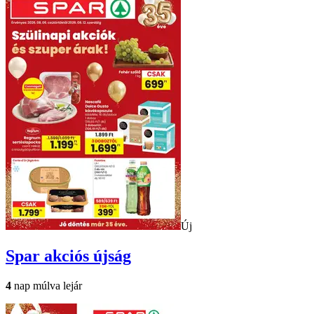
Új
Spar
akciós újság
4
nap múlva lejár