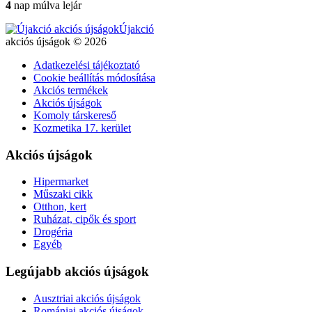
4
nap múlva lejár
Újakció
akciós újságok © 2026
Adatkezelési tájékoztató
Cookie beállítás módosítása
Akciós termékek
Akciós újságok
Komoly társkereső
Kozmetika 17. kerület
Akciós újságok
Hipermarket
Műszaki cikk
Otthon, kert
Ruházat, cipők és sport
Drogéria
Egyéb
Legújabb akciós újságok
Ausztriai akciós újságok
Romániai akciós újságok