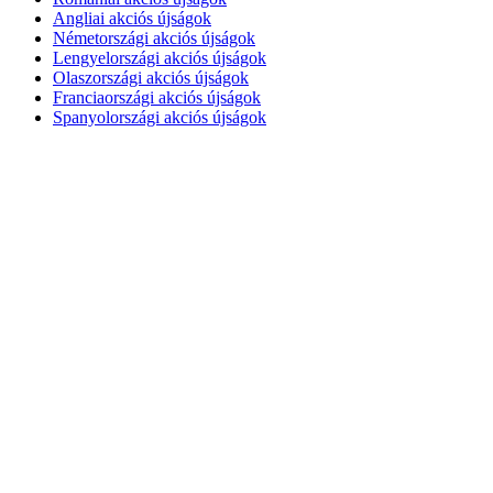
Angliai akciós újságok
Németországi akciós újságok
Lengyelországi akciós újságok
Olaszországi akciós újságok
Franciaországi akciós újságok
Spanyolországi akciós újságok