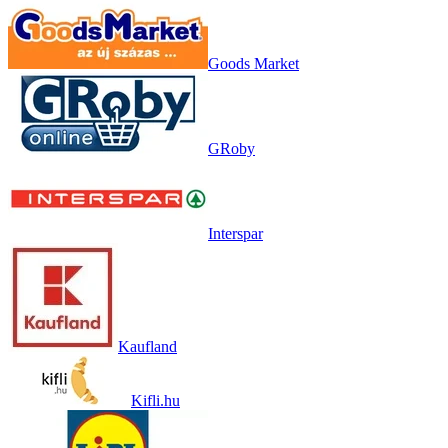
Goods Market
GRoby
Interspar
Kaufland
Kifli.hu