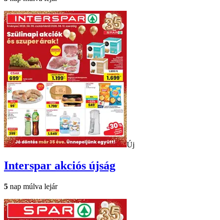
Új
Interspar
akciós újság
5
nap múlva lejár