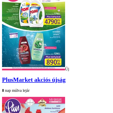
Új
PlusMarket
akciós újság
8
nap múlva lejár