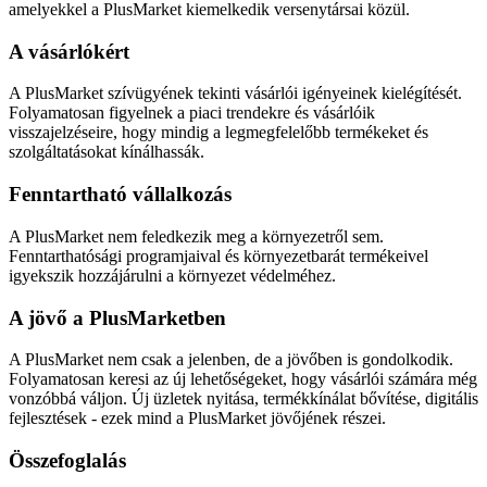
amelyekkel a PlusMarket kiemelkedik versenytársai közül.
A vásárlókért
A PlusMarket szívügyének tekinti vásárlói igényeinek kielégítését.
Folyamatosan figyelnek a piaci trendekre és vásárlóik
visszajelzéseire, hogy mindig a legmegfelelőbb termékeket és
szolgáltatásokat kínálhassák.
Fenntartható vállalkozás
A PlusMarket nem feledkezik meg a környezetről sem.
Fenntarthatósági programjaival és környezetbarát termékeivel
igyekszik hozzájárulni a környezet védelméhez.
A jövő a PlusMarketben
A PlusMarket nem csak a jelenben, de a jövőben is gondolkodik.
Folyamatosan keresi az új lehetőségeket, hogy vásárlói számára még
vonzóbbá váljon. Új üzletek nyitása, termékkínálat bővítése, digitális
fejlesztések - ezek mind a PlusMarket jövőjének részei.
Összefoglalás