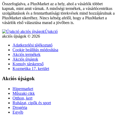
Összefoglalva, a PlusMarket az a hely, ahol a vásárlók többet
kapnak, mint amit várnak. A minőségi termékek, a vásárlócentrikus
szolgáltatások és a fenntarthatósági törekvések mind hozzájárulnak a
PlusMarket sikeréhez. Nincs kétség afelől, hogy a PlusMarket a
vásárlók első választása marad a jövőben is.
Újakció
akciós újságok © 2026
Adatkezelési tájékoztató
Cookie beállítás módosítása
Akciós termékek
Akciós újságok
Komoly társkereső
Kozmetika 17. kerület
Akciós újságok
Hipermarket
Műszaki cikk
Otthon, kert
Ruházat, cipők és sport
Drogéria
Egyéb