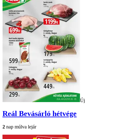
Új
Reál
Bevásárló hétvége
2
nap múlva lejár