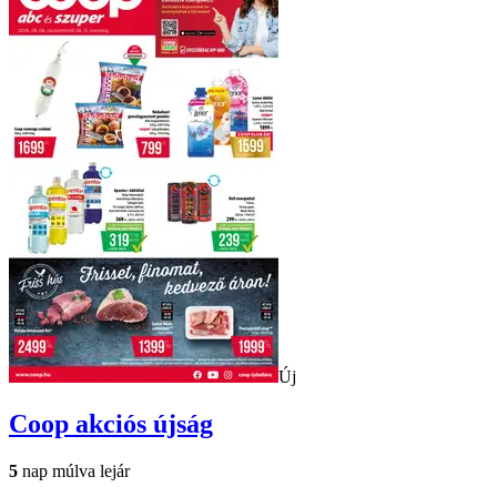
Új
Coop
akciós újság
5
nap múlva lejár