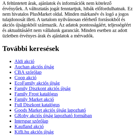
A feltüntetett árak, ajánlatok és információk nem kötelező
érvényűek. A változtatás jogát fenntartjuk, hibák előfordulhatnak. Ez
nem hivatalos PlusMarket oldal. Minden márkanév és logó a jogos
tulajdonosát illeti. A tartalom nyilvánosan elérhető forrásokból és
akciós újságokból származik. Az adatok pontosságáért, teljességéért
és aktualitásáért nem vállalunk garanciát. Minden esetben az adott
üzletben érvényes árak és ajánlatok a mérvadók.
További keresések
Aldi akció
Auchan akciós újság
CBA szórólap
Coop akció
EcoFamily akciós újság
Family Diszkont akciós újság
Family Frost katalógus
Family Market akció
Full Diszkont katalógus
Goods Market akciós újság lapozható
GRoby akciós újság lapozható formában
Interspar szórólap
Kaufland akció
Kifli.hu akciós újság