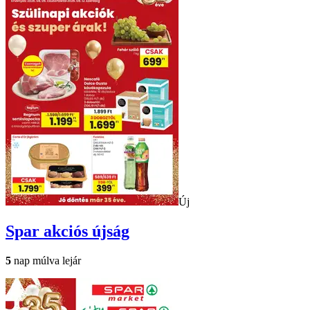
Új
Spar
akciós újság
5
nap múlva lejár