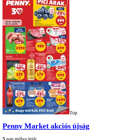
Top
Penny Market
akciós újság
5
nap múlva lejár