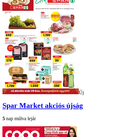
Új
Spar Market
akciós újság
5
nap múlva lejár