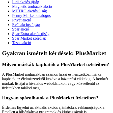
Lidl akciós újság
Magnetic áruházak akció
METRO akciós újság
Penny Market katalógus
Privát akció
Reál akciós újság
Spar akció
Spar Extra akciós újság
Spar Market szórólap
Tesco akció
Gyakran ismételt kérdések: PlusMarket
Milyen márkák kaphatók a PlusMarket üzleteiben?
A PlusMarket áruházakban számos hazai és nemzetközi márka
kapható, az élelmiszerektől kezdve a háztartási cikkekig. A konkrét
márkák listáját a hivatalos weboldalukon vagy közvetlenül az
üzleteikben találod meg.
Hogyan spórolhatok a PlusMarket üzleteiben?
Érdemes figyelni az aktuális akciós ajánlatokra, reklámújságokra.
Emellett a hűségkártya programok és klubtagságok is