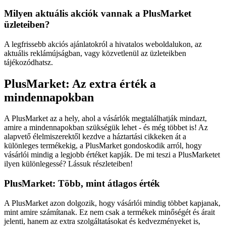
Milyen aktuális akciók vannak a PlusMarket
üzleteiben?
A legfrissebb akciós ajánlatokról a hivatalos weboldalukon, az
aktuális reklámújságban, vagy közvetlenül az üzleteikben
tájékozódhatsz.
PlusMarket: Az extra érték a
mindennapokban
A PlusMarket az a hely, ahol a vásárlók megtalálhatják mindazt,
amire a mindennapokban szükségük lehet - és még többet is! Az
alapvető élelmiszerektől kezdve a háztartási cikkeken át a
különleges termékekig, a PlusMarket gondoskodik arról, hogy
vásárlói mindig a legjobb értéket kapják. De mi teszi a PlusMarketet
ilyen különlegessé? Lássuk részleteiben!
PlusMarket: Több, mint átlagos érték
A PlusMarket azon dolgozik, hogy vásárlói mindig többet kapjanak,
mint amire számítanak. Ez nem csak a termékek minőségét és árait
jelenti, hanem az extra szolgáltatásokat és kedvezményeket is,