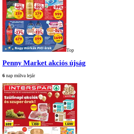
Top
Penny Market
akciós újság
6
nap múlva lejár