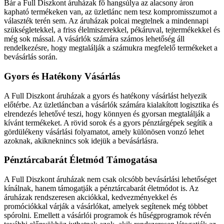
Bár a Full Diszkont áruházak fő hangsúlya az alacsony áron
kapható termékeken van, az üzletlánc nem tesz kompromisszumot a
választék terén sem. Az áruházak polcai megtelnek a mindennapi
szükségletekkel, a friss élelmiszerekkel, pékáruval, tejtermékekkel és
még sok mással. A vásárlók számára számos lehetőség áll
rendelkezésre, hogy megtalálják a számukra megfelelő termékeket a
bevásárlás során.
Gyors és Hatékony Vásárlás
A Full Diszkont áruházak a gyors és hatékony vásárlást helyezik
előtérbe. Az üzletláncban a vásárlók számára kialakított logisztika és
elrendezés lehetővé teszi, hogy könnyen és gyorsan megtalálják a
kívánt termékeket. A rövid sorok és a gyors pénztárgépek segítik a
gördülékeny vásárlási folyamatot, amely különösen vonzó lehet
azoknak, akikneknincs sok idejük a bevásárlásra.
Pénztárcabarát Életmód Támogatása
A Full Diszkont áruházak nem csak olcsóbb bevásárlási lehetőséget
kínálnak, hanem támogatják a pénztárcabarát életmódot is. Az
áruházak rendszeresen akciókkal, kedvezményekkel és
promóciókkal várják a vásárlókat, amelyek segítenek még többet
spórolni. Emellett a vásárlói programok és hűségprogramok révén