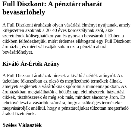
Full Diszkont: A pénztárcabarát
bevásárlóhely
A Full Diszkont áruházak olyan vásárlási élményt nyújtanak, amely
kifejezetten azoknak a 20-40 éves korosztálynak szól, akik
szeretnének költséghatékonyan és gyorsan bevásárolni. Ebben a
cikkben felfedezhetjük, miért érdemes ellátogatni egy Full Diszkont
áruházba, és miért választják sokan ezt a pénztárcabarát
bevásárlóhelyet.
Kiváló Ár-Érték Arány
A Full Diszkont áruházak híresek a kiváló ár-érték arányról. Az
üzletlánc fókuszában az olcsó és megfizethető termékek állnak,
amelyek segítenek a vásárlóknak spórolni a mindennapokban. Az
áruházakban megtalálhatók a hétköznapi élelmiszerek, háztartási
cikkek, tisztítószerek és még sok más, mindezt alacsony áron. Ez
lehetővé teszi a vásárlók számára, hogy a szükséges termékeket
megvásárolják anélkül, hogy a pénztárcájukat túlzottan megterhelő
árakat fizetnének.
Széles Választék