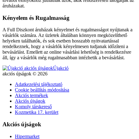
további előnyökhöz juthatnak azok, akik rendszeresen látogatják az
áruházakat.
Kényelem és Rugalmasság
A Full Diszkont áruházak kényelmet és rugalmasságot nyújtanak a
vásárlók számára. Az üzletek általában könnyen megközelíthető
helyeken találhatók, és sok esetben hosszabb nyitvatartással
rendelkeznek, hogy a vásárlók kényelmesen tudjanak időzíteni a
bevásárlást. Emellett az online vásárlási lehetőség is rendelkezésre
áll, így a vásárlók még rugalmasabban intézhetik a bevásárlást.
Újakció
akciós újságok © 2026
Adatkezelési tájékoztató
Cookie beállítás módosítása
Akciós termékek
Akciós újságok
Komoly társkereső
Kozmetika 17. kerület
Akciós újságok
Hipermarket