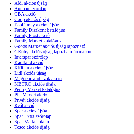
Aldi akciós újság
Auchan szórólap
CBA akció
Coop akciós újság
EcoFamily akciós újság
Family Diszkont katalógus
Family Frost akció
Family Market katalógus
Goods Market akciós újság lapozható
GRoby akciós újság lapozható formában
Interspar szórólap
Kaufland akció
Kifli.hu akciós újság
Lidl akciós újság
Magnetic áruházak akció
METRO akciós újság
Penny Market katalógus
PlusMarket akció
Privát akciós újság
Reál akció
Spar akciós újság
Spar Extra szórólap
Spar Market akció
Tesco akciós újság