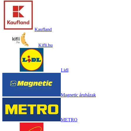
Kaufland
Kifli.hu
Lidl
Magnetic áruházak
METRO