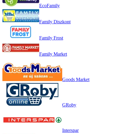
EcoFamily
Family Diszkont
Family Frost
Family Market
Goods Market
GRoby
Interspar