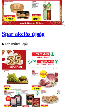
Új
Spar
akciós újság
6
nap múlva lejár