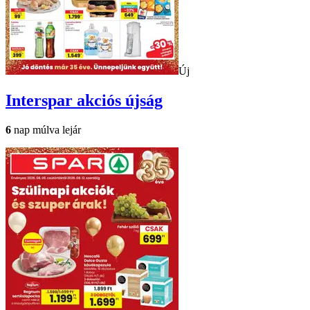
Új
Interspar
akciós újság
6
nap múlva lejár