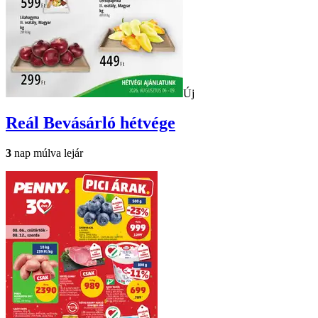
Új
Reál
Bevásárló hétvége
3
nap múlva lejár