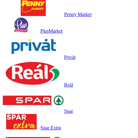
Penny Market
PlusMarket
Privát
Reál
Spar
Spar Extra