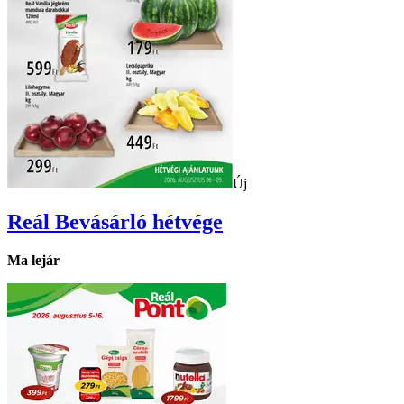
Új
Reál
Bevásárló hétvége
Ma lejár