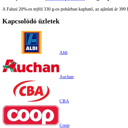
A Falusi 20%-os tejföl 330 g-os pohárban kapható, az ajánlati ár 399 
Kapcsolódó üzletek
Aldi
Auchan
CBA
Coop