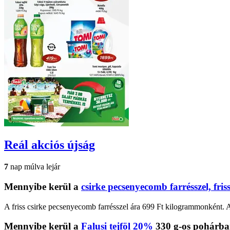
Reál
akciós újság
7
nap múlva lejár
Mennyibe kerül a
csirke pecsenyecomb farrésszel, fris
A friss csirke pecsenyecomb farrésszel ára 699 Ft kilogrammonként. A
Mennyibe kerül a
Falusi tejföl 20%
330 g-os pohárb