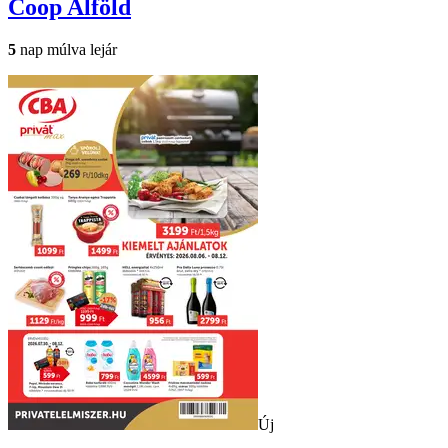
Coop
Alföld
5
nap múlva lejár
Új