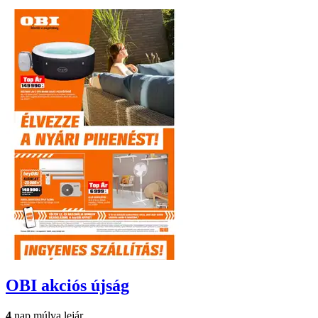
OBI
akciós újság
4
nap múlva lejár