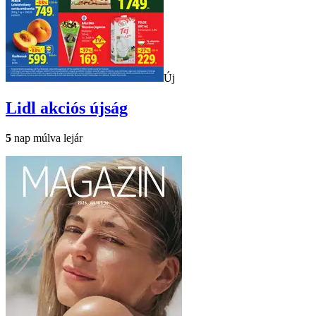
Új
Lidl
akciós újság
5
nap múlva lejár