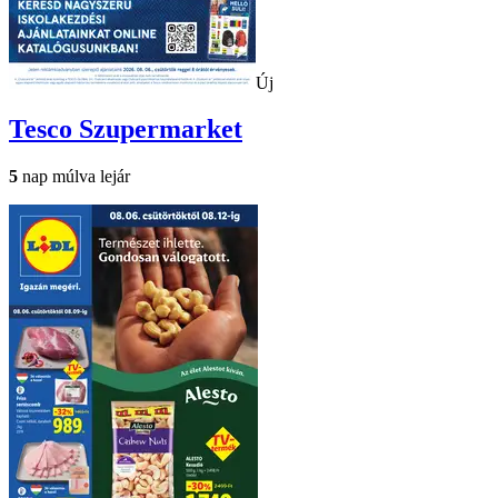
Új
Tesco
Szupermarket
5
nap múlva lejár