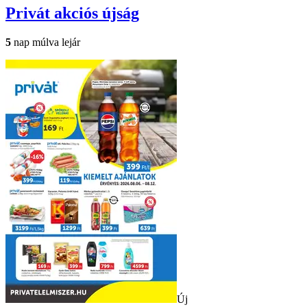
Privát
akciós újság
5
nap múlva lejár
Új