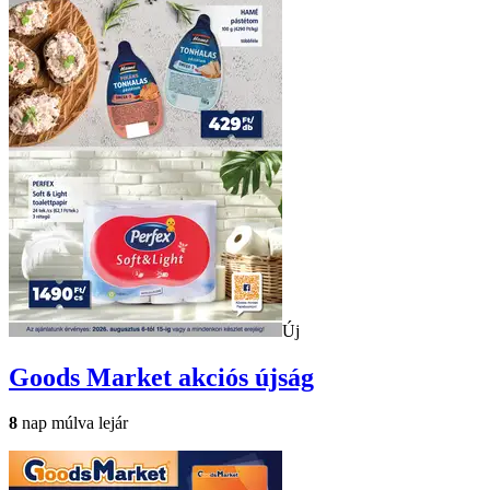
Új
Goods Market
akciós újság
8
nap múlva lejár