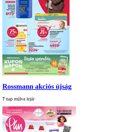
Rossmann
akciós újság
7
nap múlva lejár