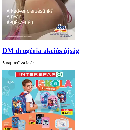
DM drogéria
akciós újság
5
nap múlva lejár