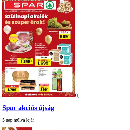
Új
Spar
akciós újság
5
nap múlva lejár