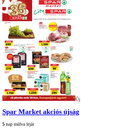
Új
Spar Market
akciós újság
5
nap múlva lejár