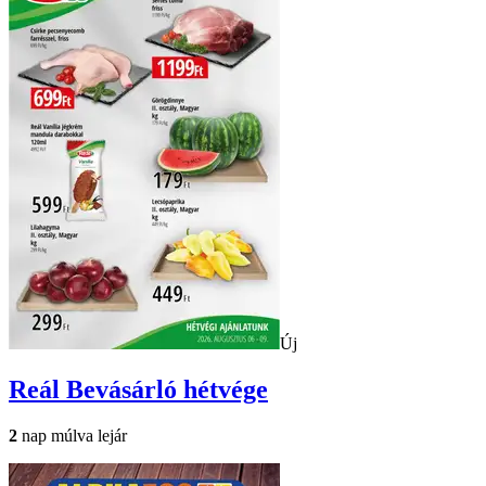
Új
Reál
Bevásárló hétvége
2
nap múlva lejár