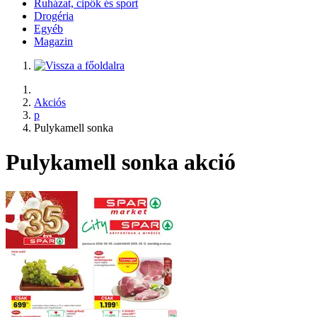
Ruházat, cipők és sport
Drogéria
Egyéb
Magazin
Akciós
p
Pulykamell sonka
Pulykamell sonka akció