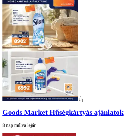
Új
Goods Market
Hűségkártyás ajánlatok
8
nap múlva lejár