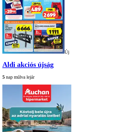
Új
Aldi
akciós újság
5
nap múlva lejár