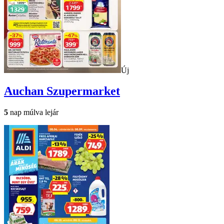
Új
Auchan
Szupermarket
5
nap múlva lejár