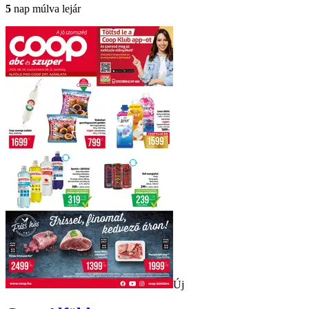
5
nap múlva lejár
Új