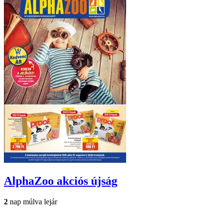
AlphaZoo
akciós újság
2
nap múlva lejár