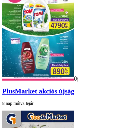
Új
PlusMarket
akciós újság
8
nap múlva lejár