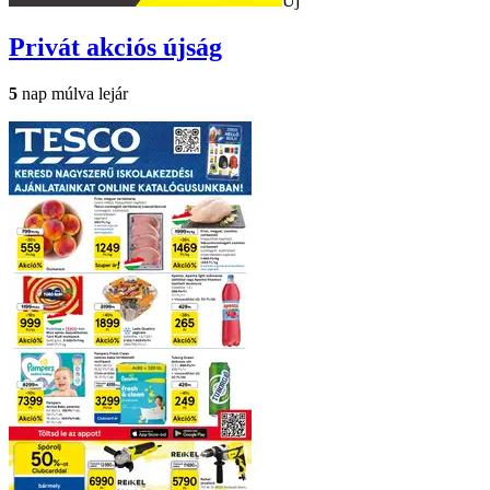
Új
Privát
akciós újság
5
nap múlva lejár