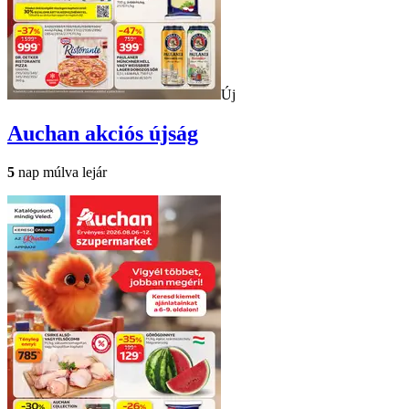
Új
Auchan
akciós újság
5
nap múlva lejár