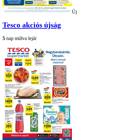
Új
Tesco
akciós újság
5
nap múlva lejár