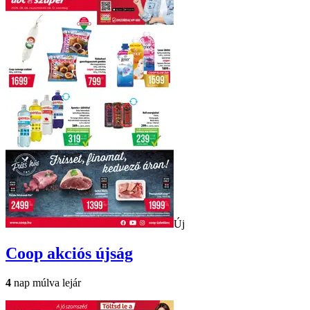
Új
Coop
akciós újság
4
nap múlva lejár