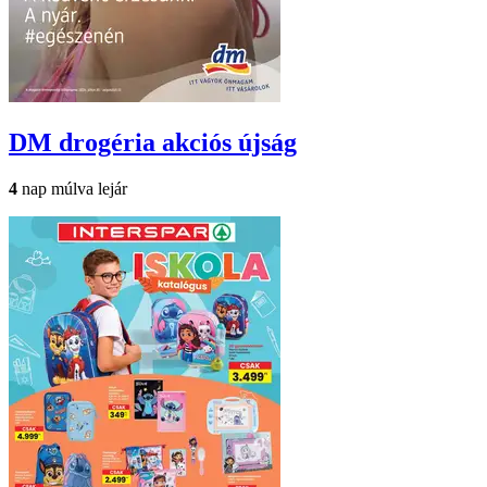
DM drogéria
akciós újság
4
nap múlva lejár