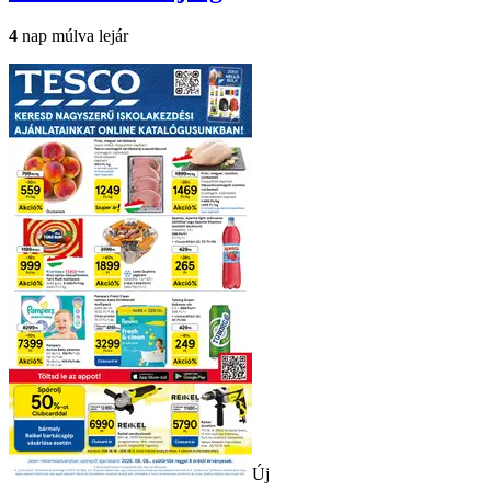
4
nap múlva lejár
Új