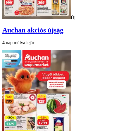
Új
Auchan
akciós újság
4
nap múlva lejár