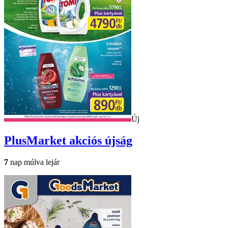
Új
PlusMarket
akciós újság
7
nap múlva lejár