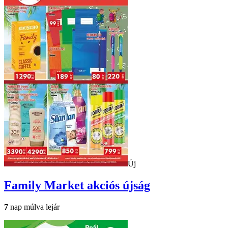
Új
Family Market
akciós újság
7
nap múlva lejár