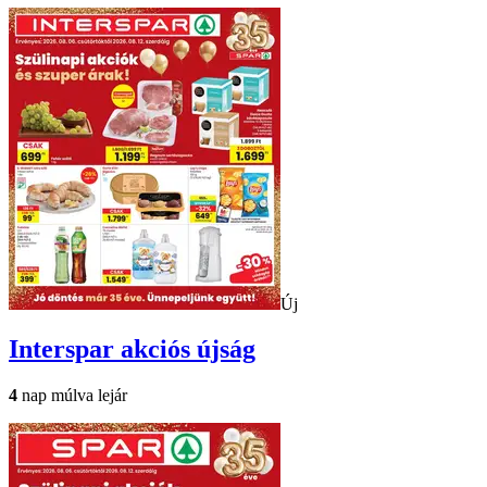
Új
Interspar
akciós újság
4
nap múlva lejár