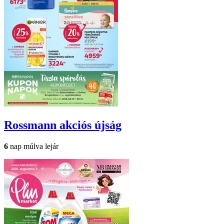
Rossmann
akciós újság
6
nap múlva lejár