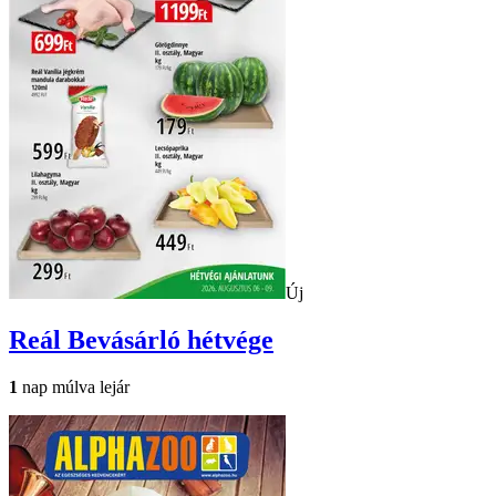
Új
Reál
Bevásárló hétvége
1
nap múlva lejár