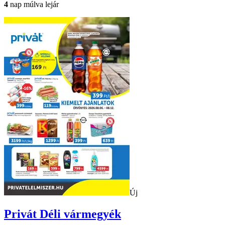
4
nap múlva lejár
Új
Privát
Déli vármegyék