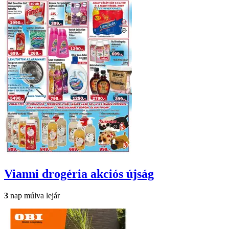
Vianni drogéria
akciós újság
3
nap múlva lejár