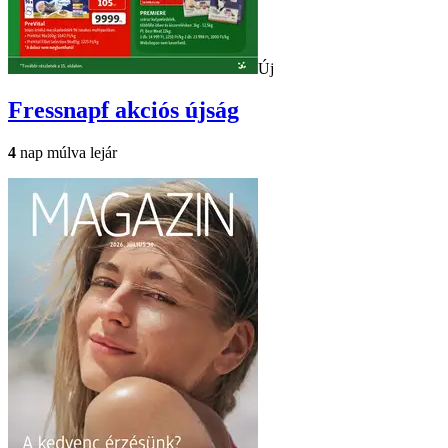
Új
Fressnapf
akciós újság
4
nap múlva lejár