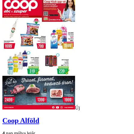
Új
Coop
Alföld
4
nap múlva lejár