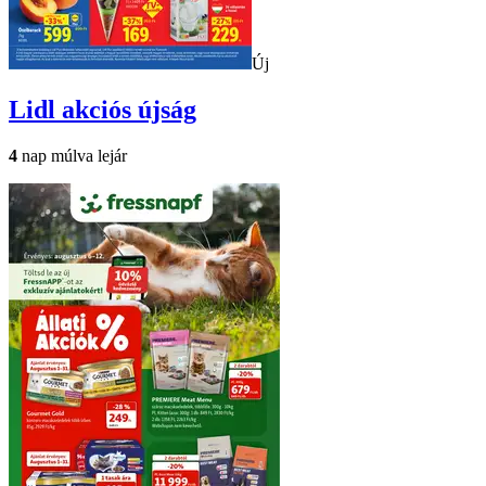
Új
Lidl
akciós újság
4
nap múlva lejár