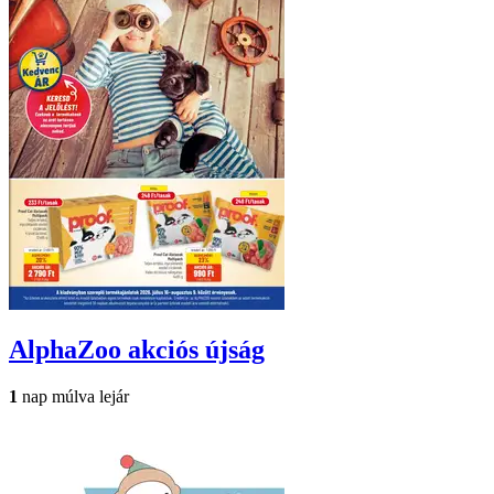
AlphaZoo
akciós újság
1
nap múlva lejár