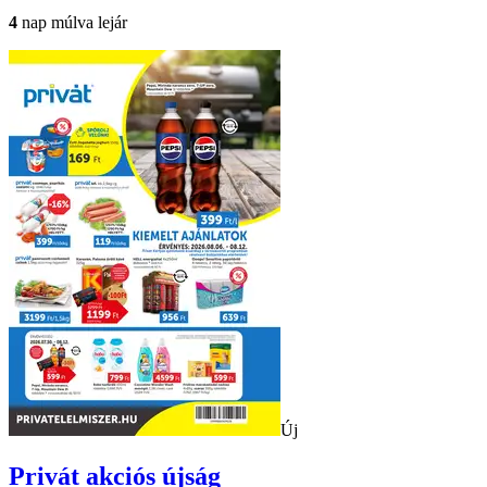
4
nap múlva lejár
Új
Privát
akciós újság