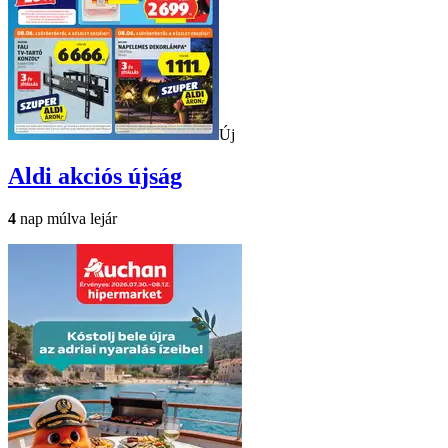
Új
Aldi
akciós újság
4
nap múlva lejár