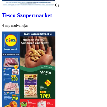
Új
Tesco
Szupermarket
4
nap múlva lejár