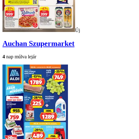
Új
Auchan
Szupermarket
4
nap múlva lejár