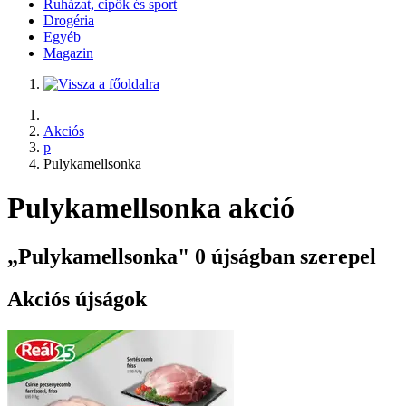
Ruházat, cipők és sport
Drogéria
Egyéb
Magazin
Akciós
p
Pulykamellsonka
Pulykamellsonka akció
„Pulykamellsonka" 0 újságban szerepel
Akciós újságok