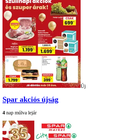
Új
Spar
akciós újság
4
nap múlva lejár