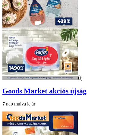
Új
Goods Market
akciós újság
7
nap múlva lejár