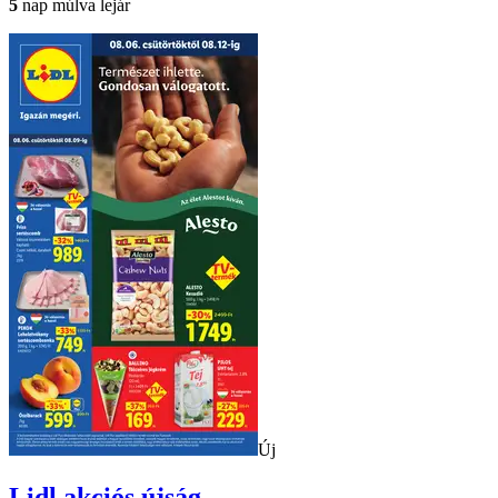
5
nap múlva lejár
Új
Lidl
akciós újság