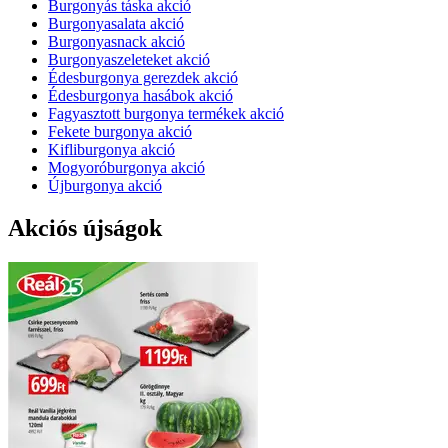
Burgonyás táska akció
Burgonyasalata akció
Burgonyasnack akció
Burgonyaszeleteket akció
Édesburgonya gerezdek akció
Édesburgonya hasábok akció
Fagyasztott burgonya termékek akció
Fekete burgonya akció
Kifliburgonya akció
Mogyoróburgonya akció
Újburgonya akció
Akciós újságok