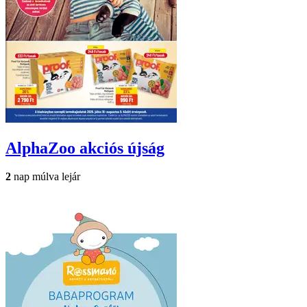
AlphaZoo
akciós újság
2
nap múlva lejár