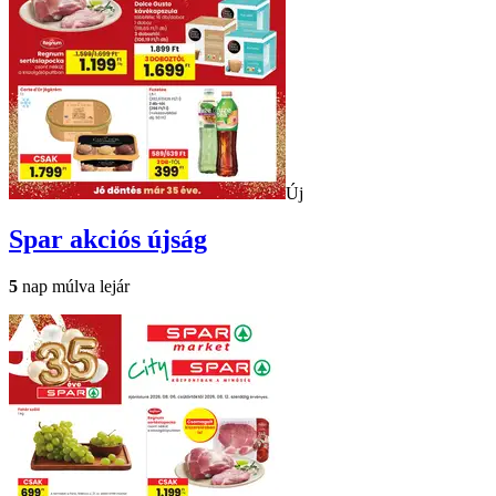
Új
Spar
akciós újság
5
nap múlva lejár