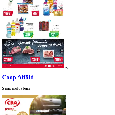
Új
Coop
Alföld
5
nap múlva lejár