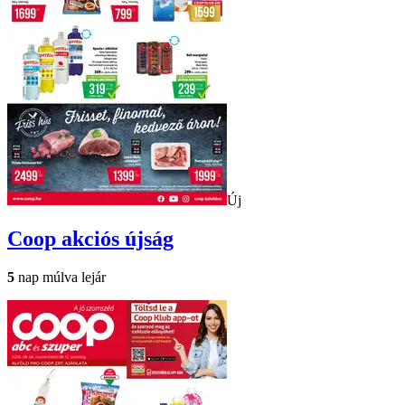
Új
Coop
akciós újság
5
nap múlva lejár