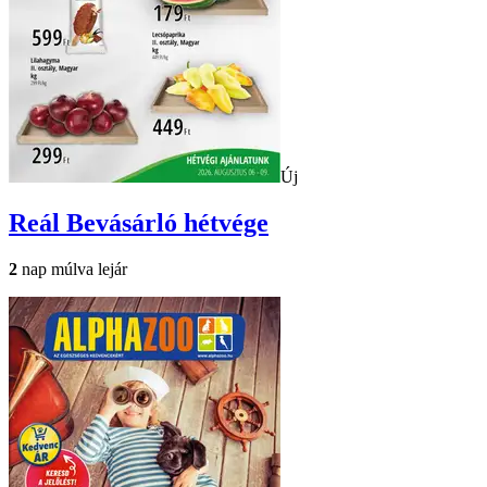
Új
Reál
Bevásárló hétvége
2
nap múlva lejár