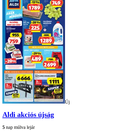
Új
Aldi
akciós újság
5
nap múlva lejár