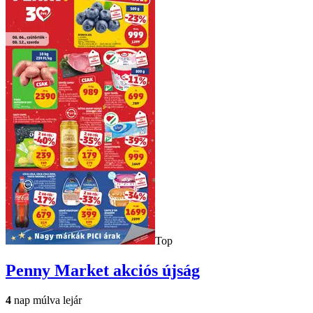
Top
Penny Market
akciós újság
4
nap múlva lejár