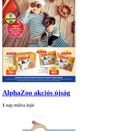
AlphaZoo
akciós újság
1
nap múlva lejár