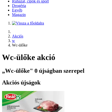
Ruházat, cipők és sport
Drogéria
Egyéb
Magazin
Akciós
w
Wc-ülőke
Wc-ülőke akció
„Wc-ülőke" 0 újságban szerepel
Akciós újságok