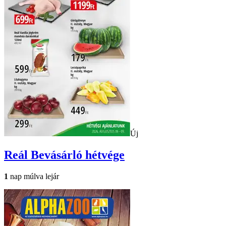
Új
Reál
Bevásárló hétvége
1
nap múlva lejár