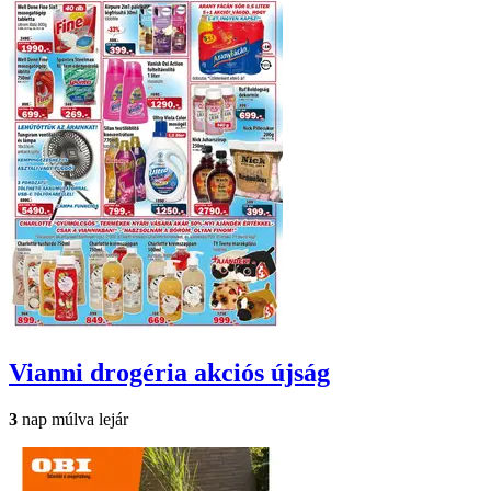
Vianni drogéria
akciós újság
3
nap múlva lejár