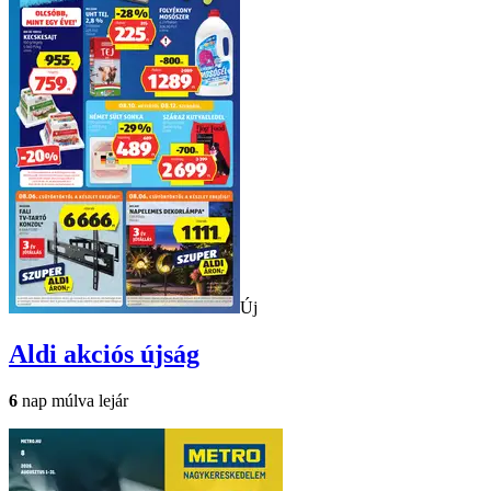
Új
Aldi
akciós újság
6
nap múlva lejár