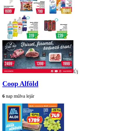
Új
Coop
Alföld
6
nap múlva lejár