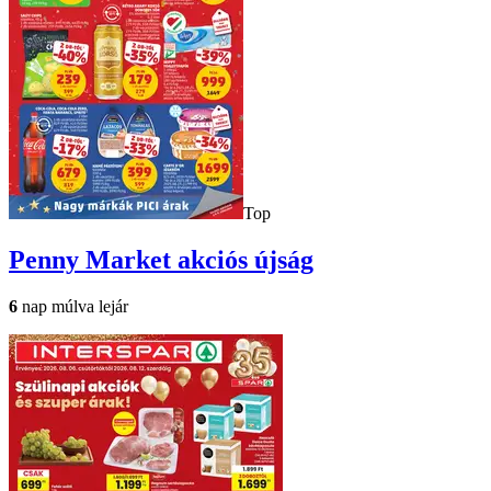
Top
Penny Market
akciós újság
6
nap múlva lejár