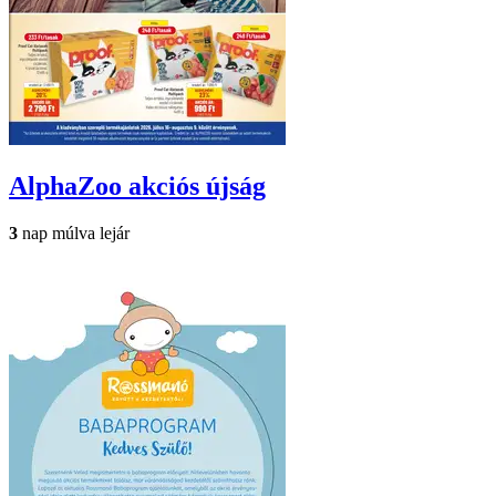
AlphaZoo
akciós újság
3
nap múlva lejár