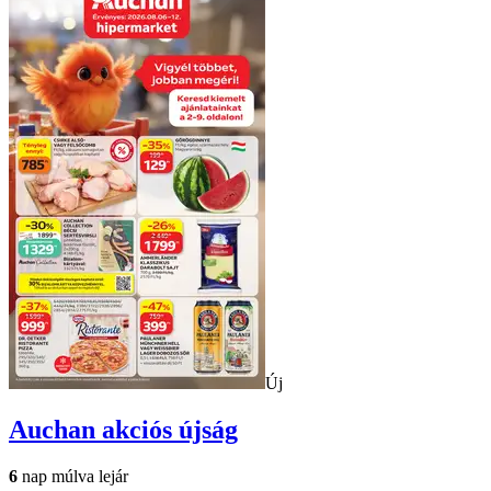
Új
Auchan
akciós újság
6
nap múlva lejár