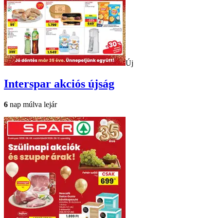
Új
Interspar
akciós újság
6
nap múlva lejár