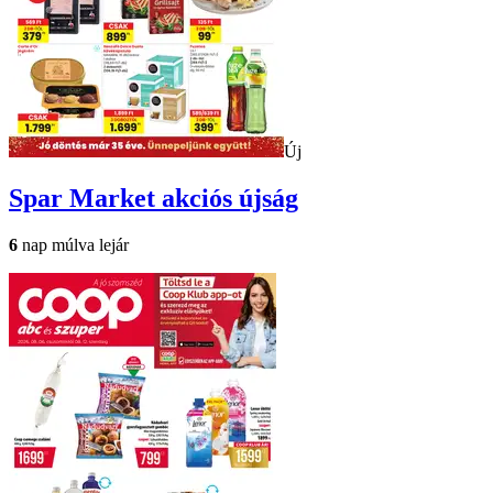
Új
Spar Market
akciós újság
6
nap múlva lejár