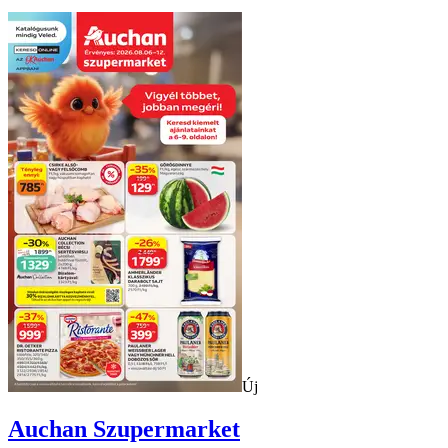
Új
Auchan
Szupermarket