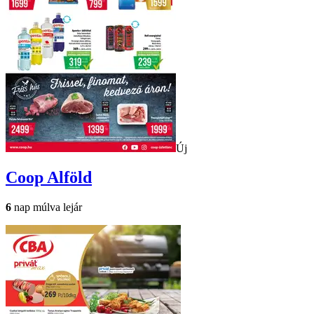
Új
Coop
Alföld
6
nap múlva lejár