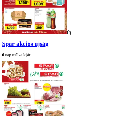
Új
Spar
akciós újság
6
nap múlva lejár