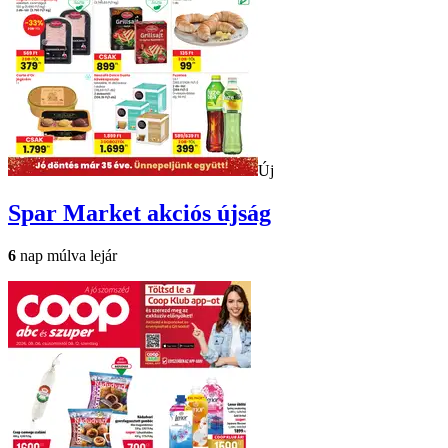
Új
Spar Market
akciós újság
6
nap múlva lejár