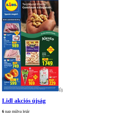
Új
Lidl
akciós újság
6
nap múlva lejár