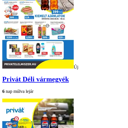
Új
Privát
Déli vármegyék
6
nap múlva lejár