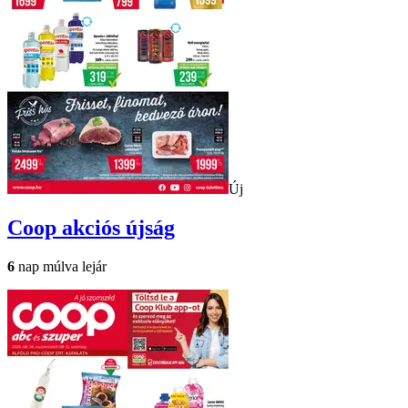
Új
Coop
akciós újság
6
nap múlva lejár