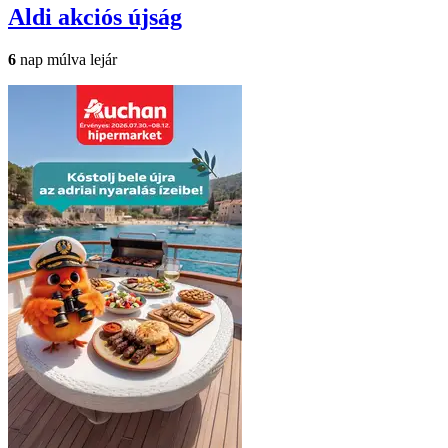
Aldi
akciós újság
6
nap múlva lejár