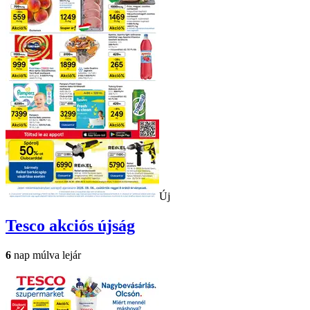
Új
Tesco
akciós újság
6
nap múlva lejár