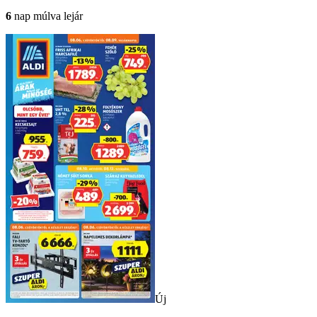
6
nap múlva lejár
Új