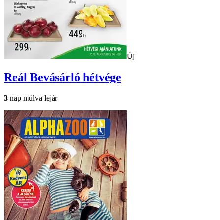
Új
Reál
Bevásárló hétvége
3
nap múlva lejár