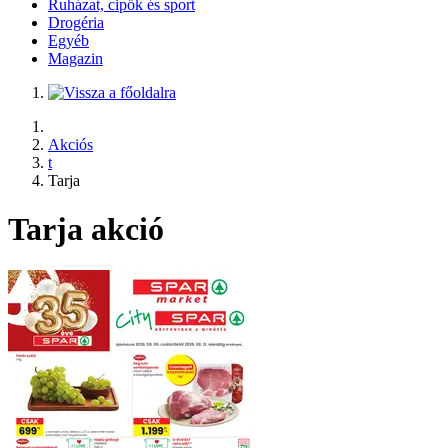
Ruházat, cipők és sport
Drogéria
Egyéb
Magazin
Akciós
t
Tarja
Tarja akció