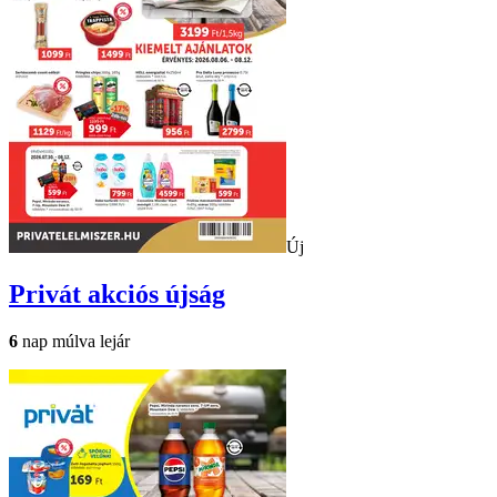
Új
Privát
akciós újság
6
nap múlva lejár