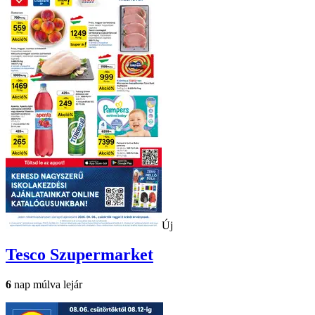
Új
Tesco
Szupermarket
6
nap múlva lejár