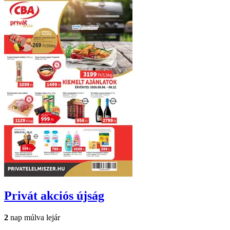
Privát
akciós újság
2
nap múlva lejár