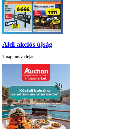
Aldi
akciós újság
2
nap múlva lejár