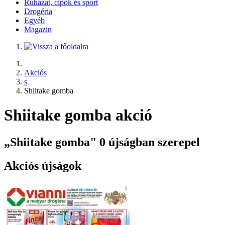
Ruházat, cipők és sport
Drogéria
Egyéb
Magazin
Akciós
s
Shiitake gomba
Shiitake gomba akció
„Shiitake gomba" 0 újságban szerepel
Akciós újságok