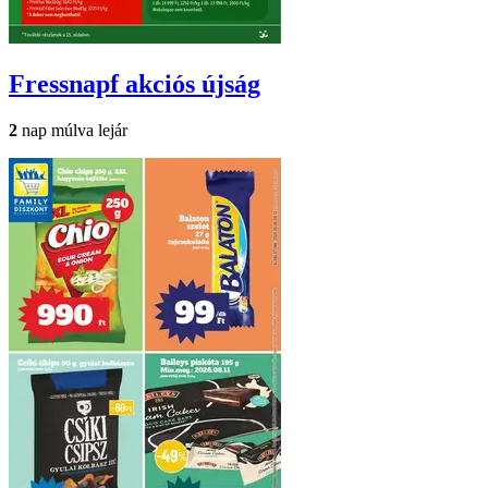
Fressnapf
akciós újság
2
nap múlva lejár