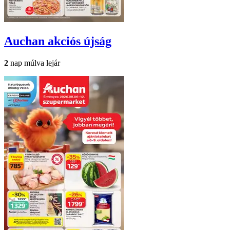
Auchan
akciós újság
2
nap múlva lejár