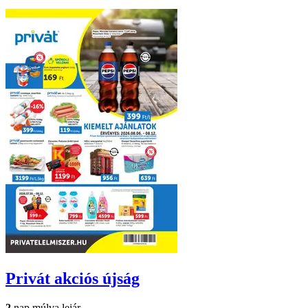
Privát
akciós újság
2
nap múlva lejár