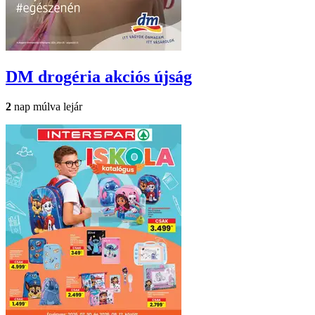
DM drogéria
akciós újság
2
nap múlva lejár