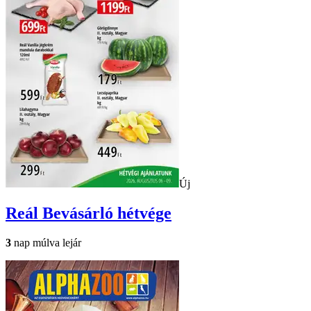
Új
Reál
Bevásárló hétvége
3
nap múlva lejár