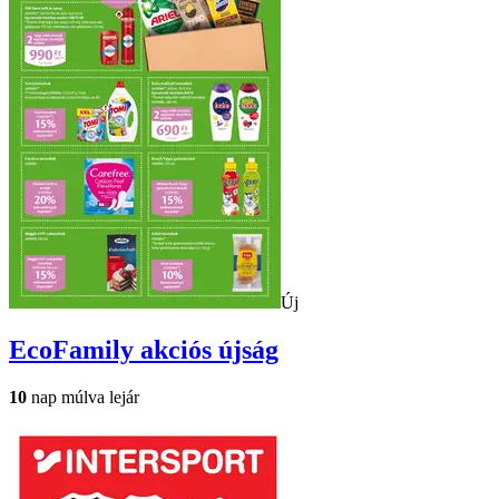
Új
EcoFamily
akciós újság
10
nap múlva lejár