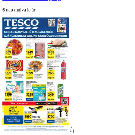
6
nap múlva lejár
Új