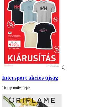
Új
Intersport
akciós újság
10
nap múlva lejár