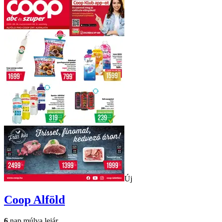
Új
Coop
Alföld
6
nap múlva lejár