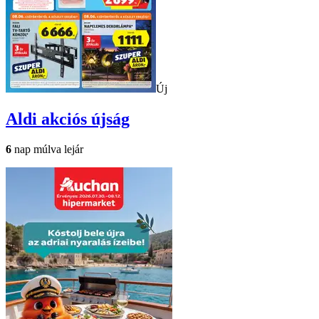
Új
Aldi
akciós újság
6
nap múlva lejár