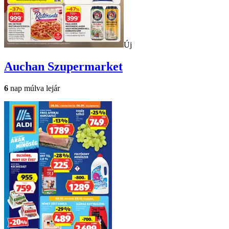
Új
Auchan
Szupermarket
6
nap múlva lejár