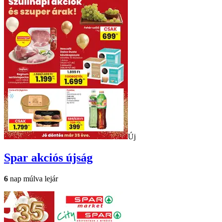
Új
Spar
akciós újság
6
nap múlva lejár