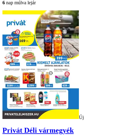
6
nap múlva lejár
Új
Privát
Déli vármegyék