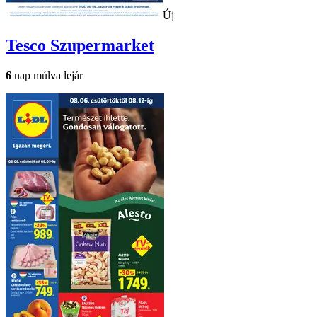
Új
Tesco
Szupermarket
6
nap múlva lejár