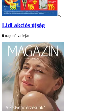
Új
Lidl
akciós újság
6
nap múlva lejár