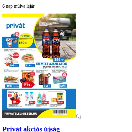
6
nap múlva lejár
Új
Privát
akciós újság