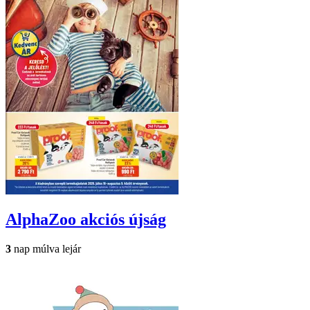
AlphaZoo
akciós újság
3
nap múlva lejár