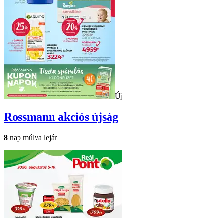
Új
Rossmann
akciós újság
8
nap múlva lejár