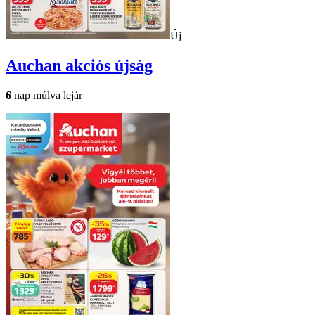
Új
Auchan
akciós újság
6
nap múlva lejár