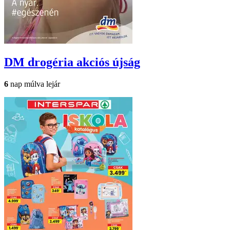
DM drogéria
akciós újság
6
nap múlva lejár