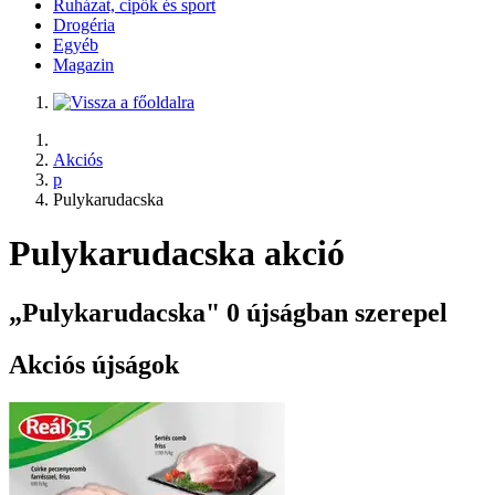
Ruházat, cipők és sport
Drogéria
Egyéb
Magazin
Akciós
p
Pulykarudacska
Pulykarudacska akció
„Pulykarudacska" 0 újságban szerepel
Akciós újságok