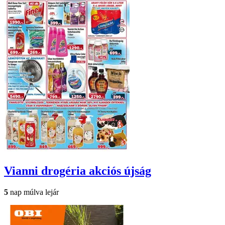
Vianni drogéria
akciós újság
5
nap múlva lejár