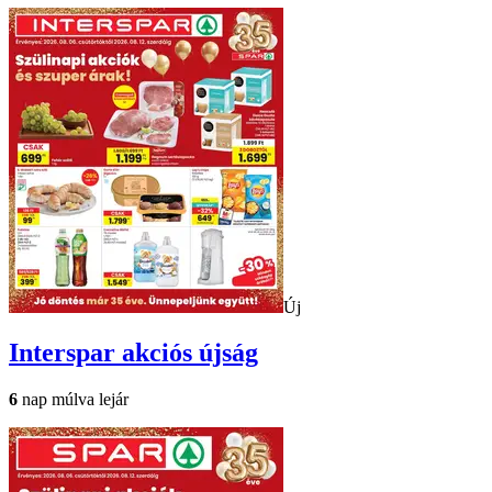
Új
Interspar
akciós újság
6
nap múlva lejár