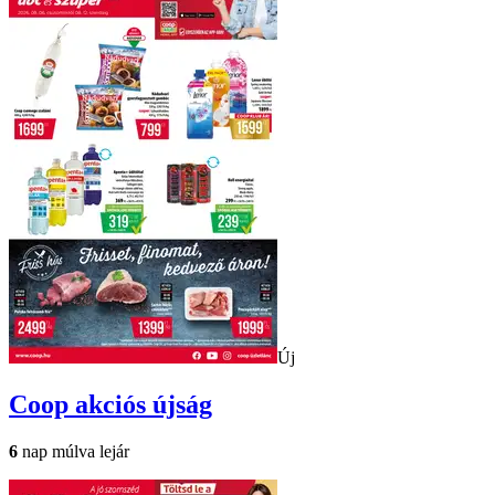
Új
Coop
akciós újság
6
nap múlva lejár