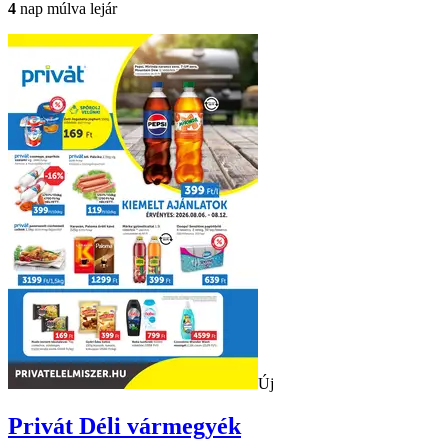
4
nap múlva lejár
Új
Privát
Déli vármegyék