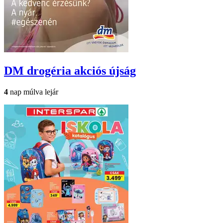
DM drogéria
akciós újság
4
nap múlva lejár