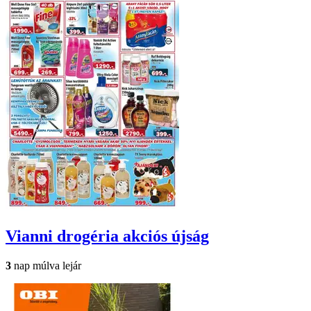
Vianni drogéria
akciós újság
3
nap múlva lejár