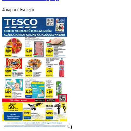
4
nap múlva lejár
Új