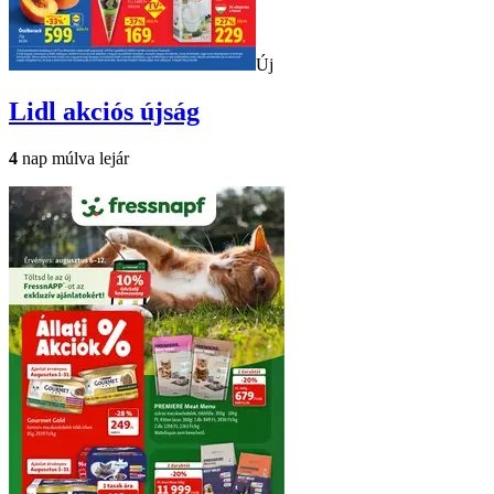
Új
Lidl
akciós újság
4
nap múlva lejár