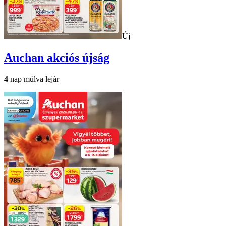
Új
Auchan
akciós újság
4
nap múlva lejár