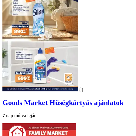
Új
Goods Market
Hűségkártyás ajánlatok
7
nap múlva lejár