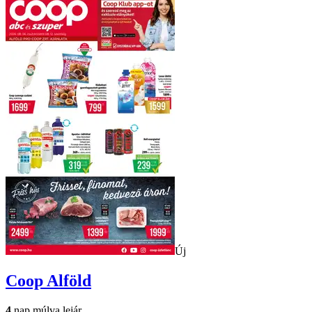
Új
Coop
Alföld
4
nap múlva lejár