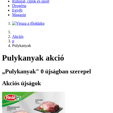
Ruházat, cipők és sport
Drogéria
Egyéb
Magazin
Akciós
p
Pulykanyak
Pulykanyak akció
„Pulykanyak" 0 újságban szerepel
Akciós újságok