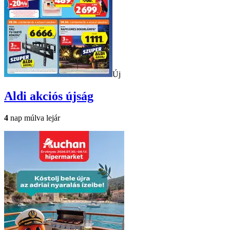
Új
Aldi
akciós újság
4
nap múlva lejár