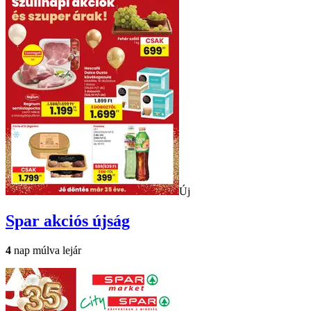
Új
Spar
akciós újság
4
nap múlva lejár