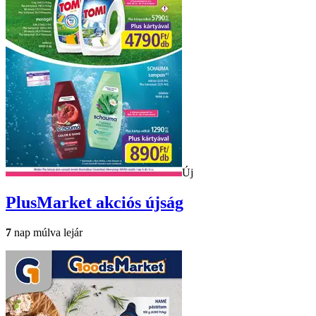
Új
PlusMarket
akciós újság
7
nap múlva lejár