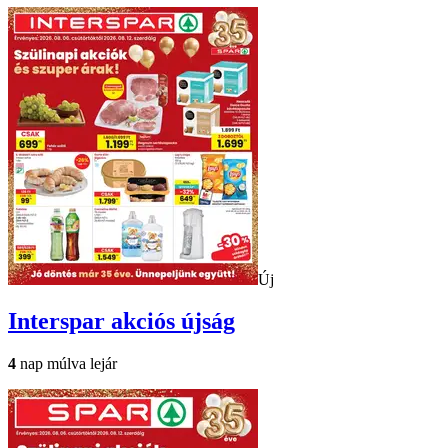
Új
Interspar
akciós újság
4
nap múlva lejár