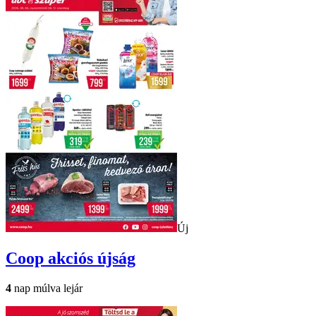
Új
Coop
akciós újság
4
nap múlva lejár