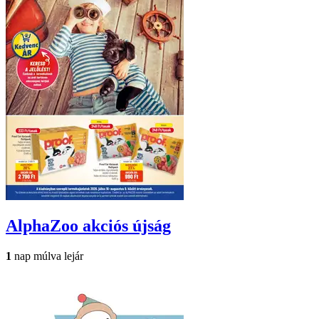
AlphaZoo
akciós újság
1
nap múlva lejár