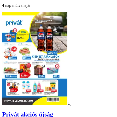
4
nap múlva lejár
Új
Privát
akciós újság