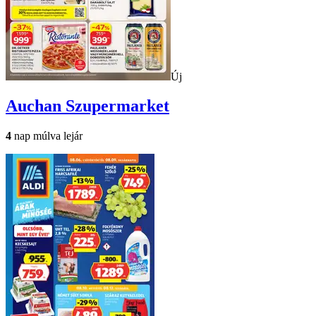
Új
Auchan
Szupermarket
4
nap múlva lejár