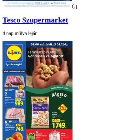
Új
Tesco
Szupermarket
4
nap múlva lejár