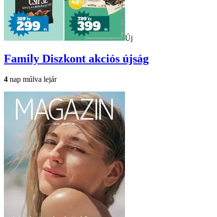
Új
Family Diszkont
akciós újság
4
nap múlva lejár