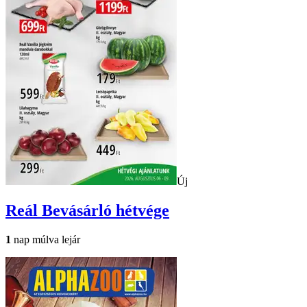
Új
Reál
Bevásárló hétvége
1
nap múlva lejár