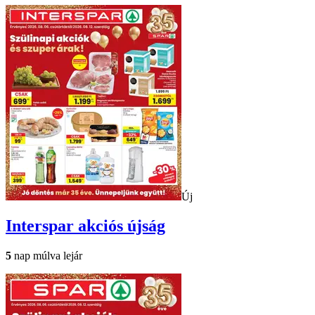
Új
Interspar
akciós újság
5
nap múlva lejár