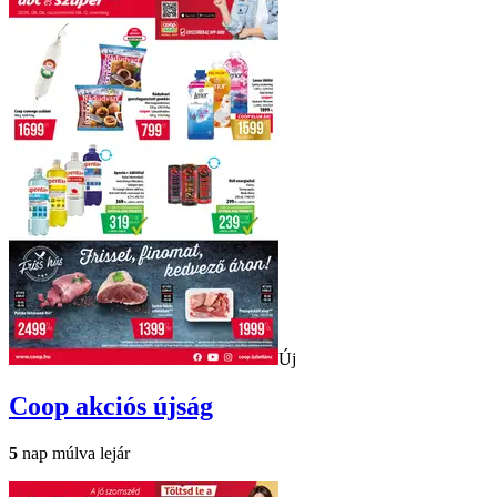
Új
Coop
akciós újság
5
nap múlva lejár