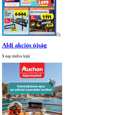
Új
Aldi
akciós újság
5
nap múlva lejár