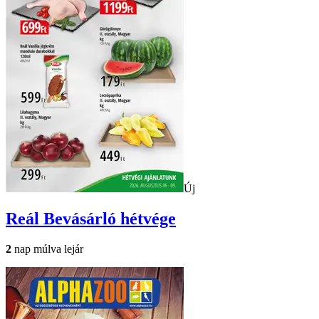
Új
Reál
Bevásárló hétvége
2
nap múlva lejár