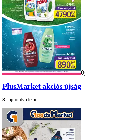
Új
PlusMarket
akciós újság
8
nap múlva lejár