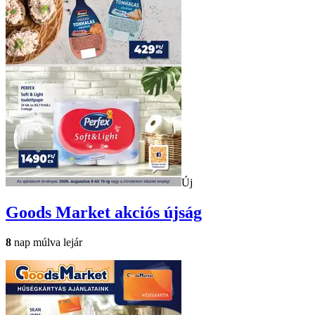
Új
Goods Market
akciós újság
8
nap múlva lejár