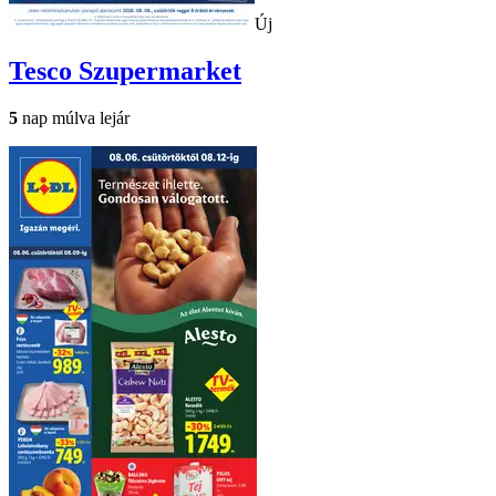
Új
Tesco
Szupermarket
5
nap múlva lejár