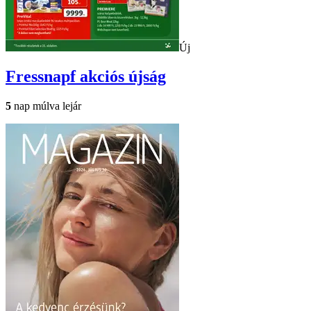
Új
Fressnapf
akciós újság
5
nap múlva lejár