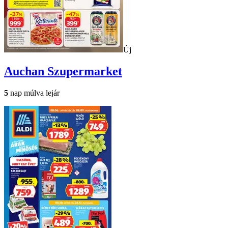
Új
Auchan
Szupermarket
5
nap múlva lejár