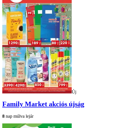
Új
Family Market
akciós újság
8
nap múlva lejár