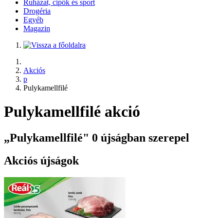
Ruházat, cipők és sport
Drogéria
Egyéb
Magazin
Akciós
p
Pulykamellfilé
Pulykamellfilé akció
„Pulykamellfilé" 0 újságban szerepel
Akciós újságok