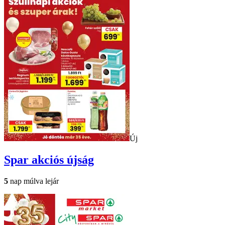
Új
Spar
akciós újság
5
nap múlva lejár