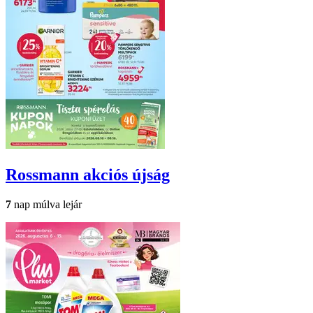
Rossmann
akciós újság
7
nap múlva lejár