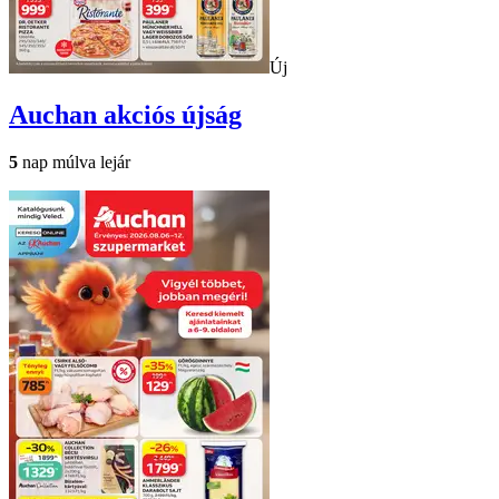
Új
Auchan
akciós újság
5
nap múlva lejár