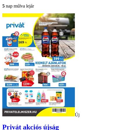
5
nap múlva lejár
Új
Privát
akciós újság