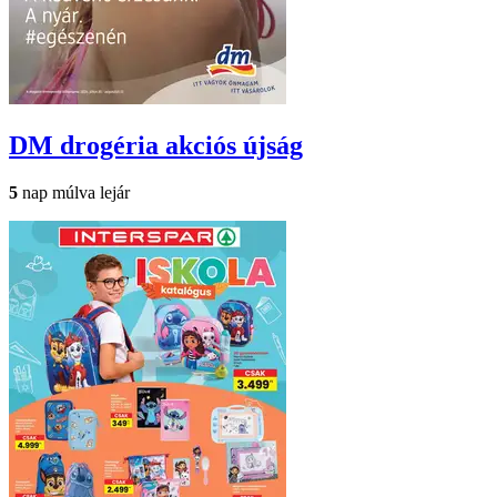
DM drogéria
akciós újság
5
nap múlva lejár