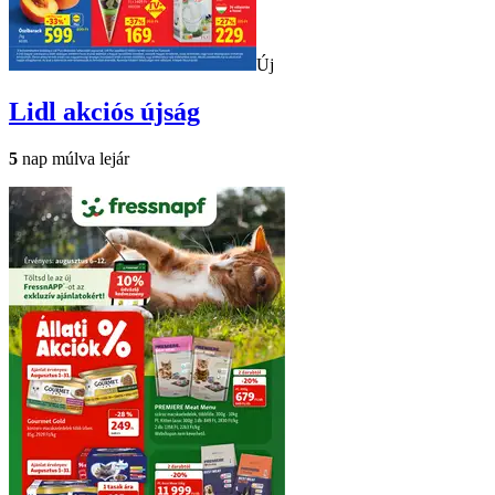
Új
Lidl
akciós újság
5
nap múlva lejár