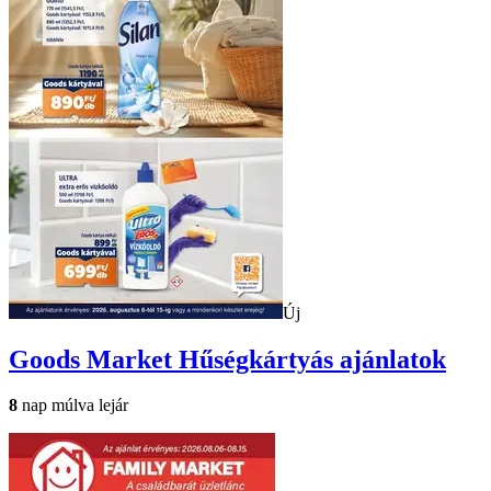
Új
Goods Market
Hűségkártyás ajánlatok
8
nap múlva lejár