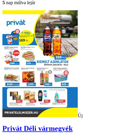
5
nap múlva lejár
Új
Privát
Déli vármegyék