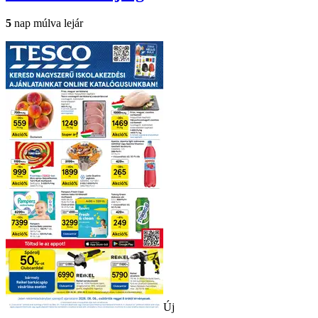
5
nap múlva lejár
Új