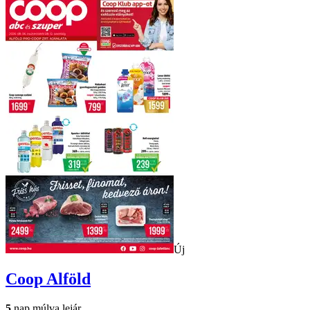
Új
Coop
Alföld
5
nap múlva lejár