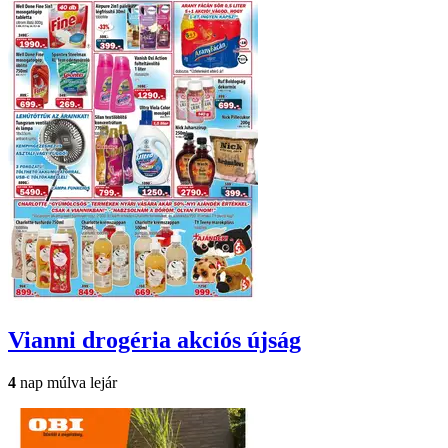
Vianni drogéria
akciós újság
4
nap múlva lejár