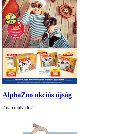
AlphaZoo
akciós újság
2
nap múlva lejár