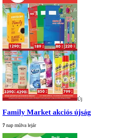
Új
Family Market
akciós újság
7
nap múlva lejár