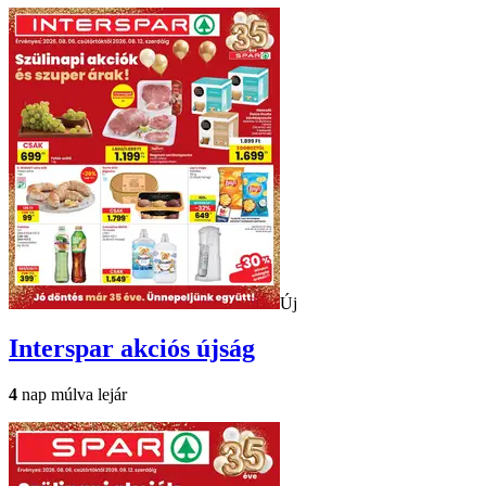
Új
Interspar
akciós újság
4
nap múlva lejár