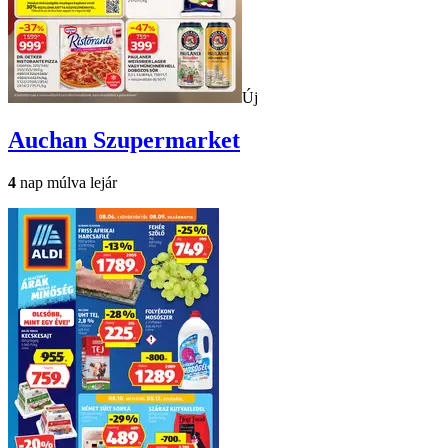
Új
Auchan
Szupermarket
4
nap múlva lejár