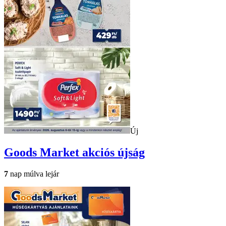
Új
Goods Market
akciós újság
7
nap múlva lejár