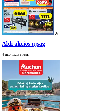
Új
Aldi
akciós újság
4
nap múlva lejár