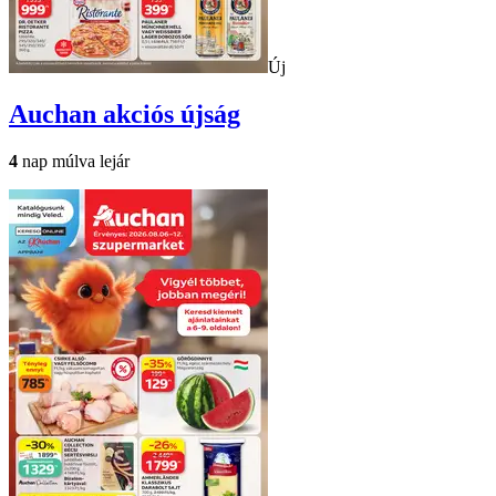
Új
Auchan
akciós újság
4
nap múlva lejár