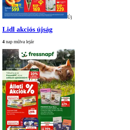
Új
Lidl
akciós újság
4
nap múlva lejár