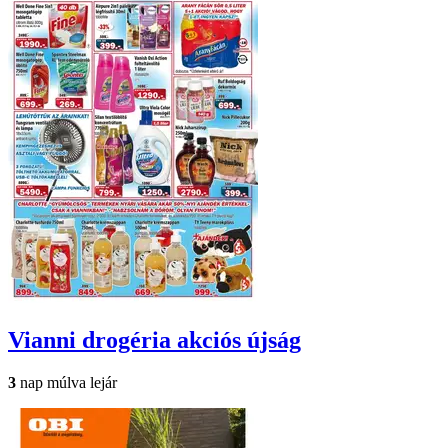
Vianni drogéria
akciós újság
3
nap múlva lejár