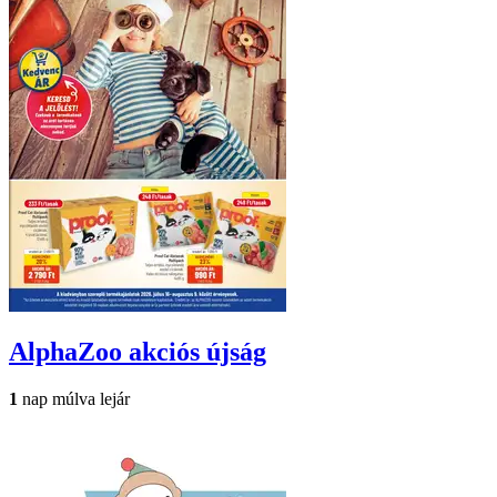
AlphaZoo
akciós újság
1
nap múlva lejár