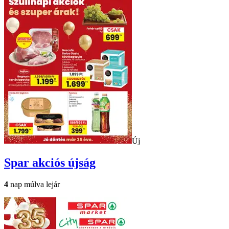
Új
Spar
akciós újság
4
nap múlva lejár