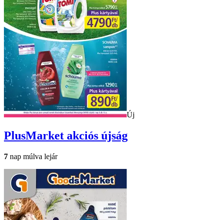
Új
PlusMarket
akciós újság
7
nap múlva lejár