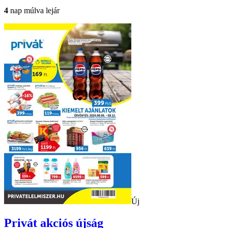
4
nap múlva lejár
Új
Privát
akciós újság