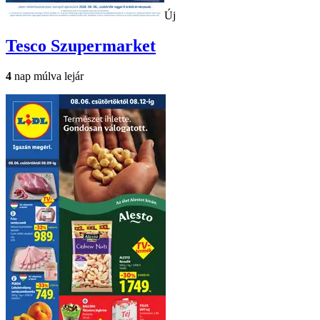
Új
Tesco
Szupermarket
4
nap múlva lejár