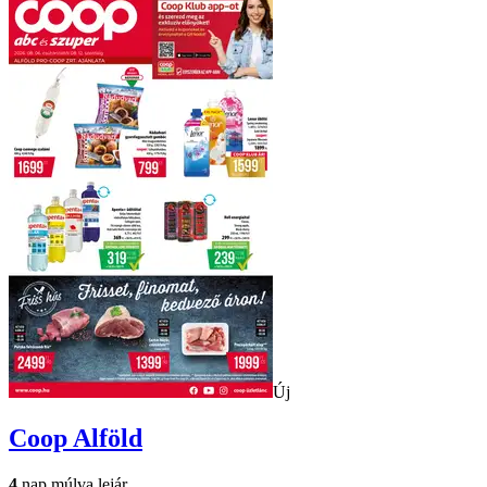
Új
Coop
Alföld
4
nap múlva lejár