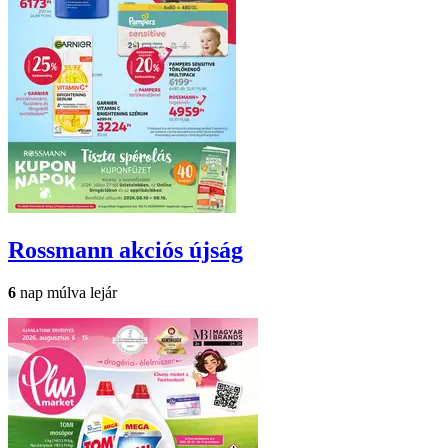
Rossmann
akciós újság
6
nap múlva lejár