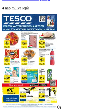
4
nap múlva lejár
Új