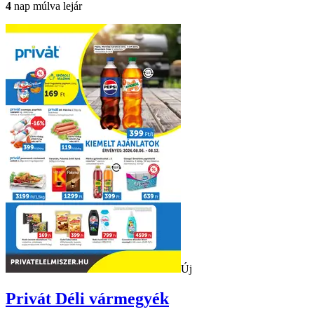
4
nap múlva lejár
Új
Privát
Déli vármegyék