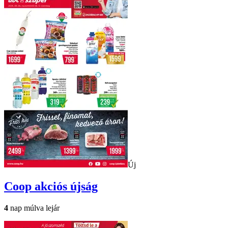
Új
Coop
akciós újság
4
nap múlva lejár