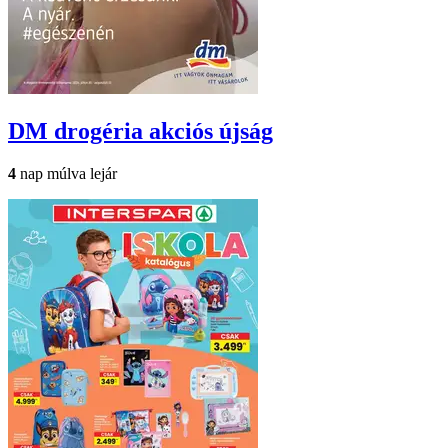
DM drogéria
akciós újság
4
nap múlva lejár