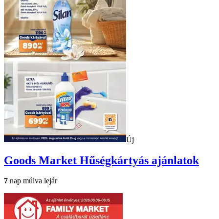
Új
Goods Market
Hűségkártyás ajánlatok
7
nap múlva lejár