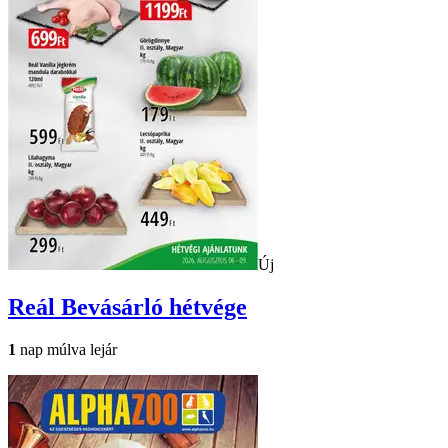
Új
Reál
Bevásárló hétvége
1
nap múlva lejár