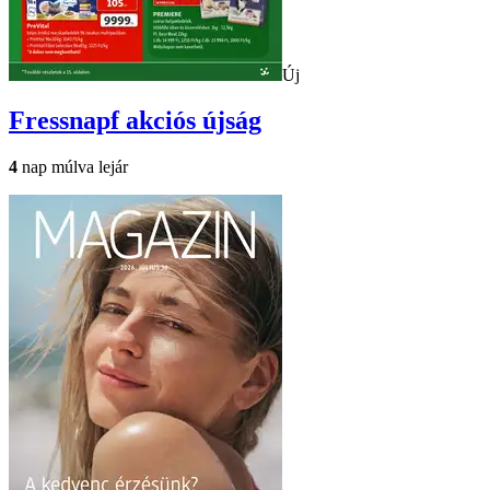
Új
Fressnapf
akciós újság
4
nap múlva lejár