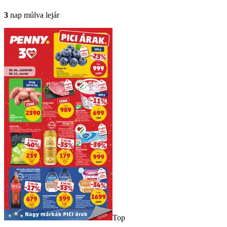
3
nap múlva lejár
Top