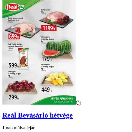
Új
Reál
Bevásárló hétvége
1
nap múlva lejár