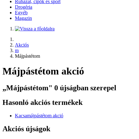
Ruházat, cipők és sport
Drogéria
Egyéb
Magazin
Akciós
m
Májpástétom
Májpástétom akció
„Májpástétom" 0 újságban szerepel
Hasonló akciós termékek
Kacsamájpástétom akció
Akciós újságok