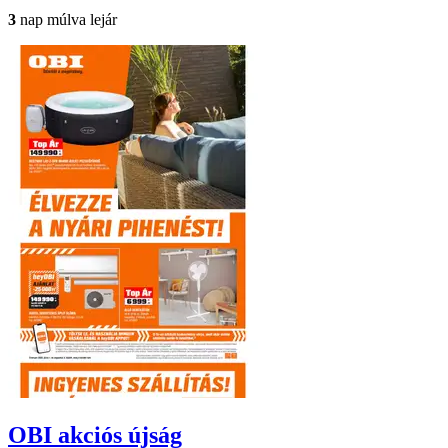
3
nap múlva lejár
OBI
akciós újság