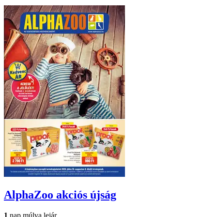
AlphaZoo
akciós újság
1
nap múlva lejár