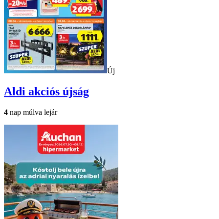
Új
Aldi
akciós újság
4
nap múlva lejár