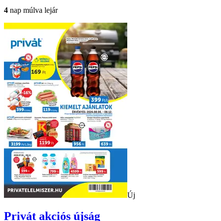
4
nap múlva lejár
Új
Privát
akciós újság