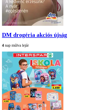
DM drogéria
akciós újság
4
nap múlva lejár