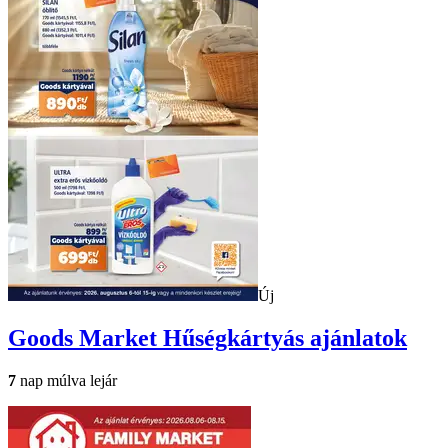
Új
Goods Market
Hűségkártyás ajánlatok
7
nap múlva lejár