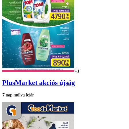
Új
PlusMarket
akciós újság
7
nap múlva lejár