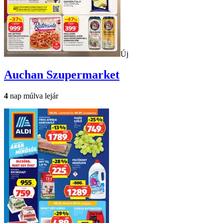
Új
Auchan
Szupermarket
4
nap múlva lejár