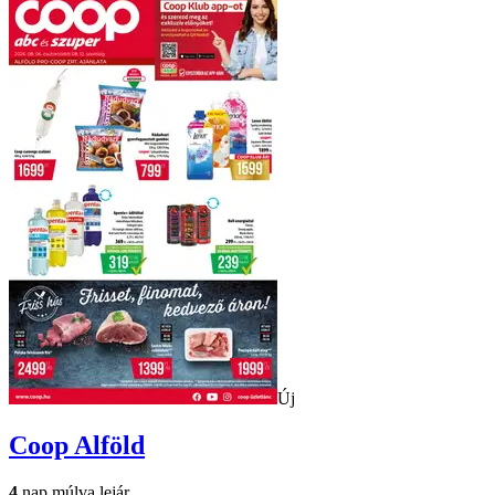
Új
Coop
Alföld
4
nap múlva lejár