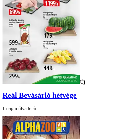
Új
Reál
Bevásárló hétvége
1
nap múlva lejár