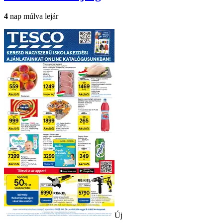
4
nap múlva lejár
Új