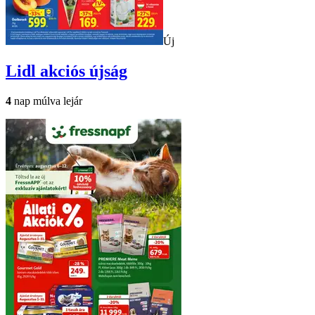
Új
Lidl
akciós újság
4
nap múlva lejár