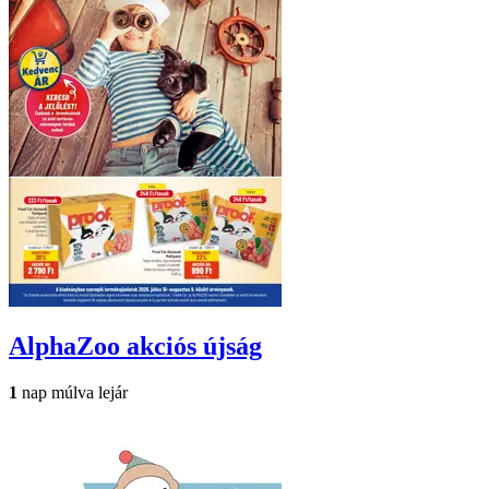
AlphaZoo
akciós újság
1
nap múlva lejár