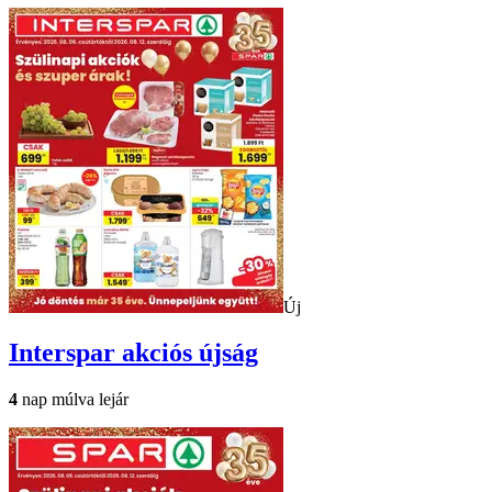
Új
Interspar
akciós újság
4
nap múlva lejár