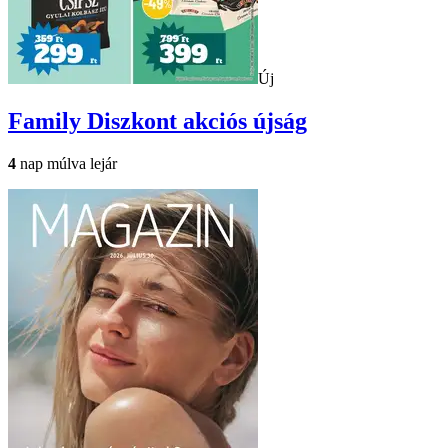
Új
Family Diszkont
akciós újság
4
nap múlva lejár