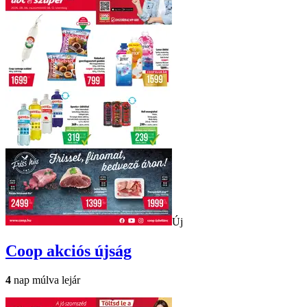
Új
Coop
akciós újság
4
nap múlva lejár