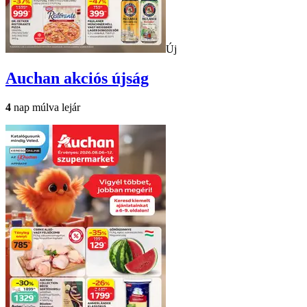
Új
Auchan
akciós újság
4
nap múlva lejár