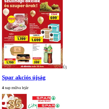
Új
Spar
akciós újság
4
nap múlva lejár