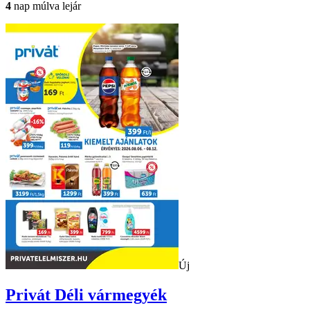
4
nap múlva lejár
Új
Privát
Déli vármegyék