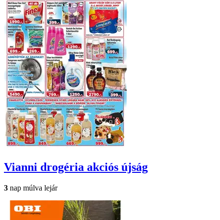
Vianni drogéria
akciós újság
3
nap múlva lejár