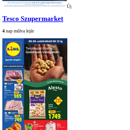
Új
Tesco
Szupermarket
4
nap múlva lejár