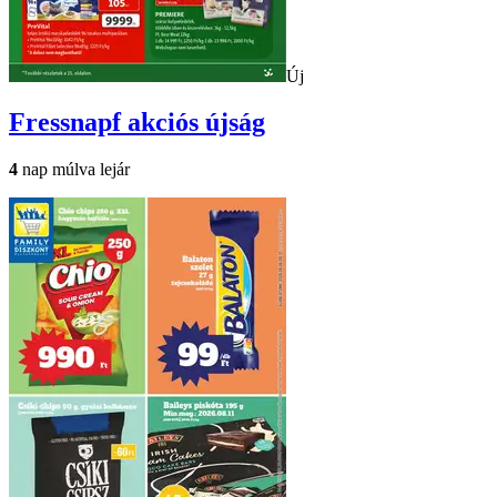
Új
Fressnapf
akciós újság
4
nap múlva lejár